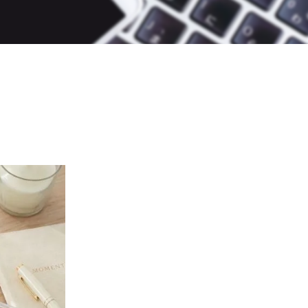
W資格と就職サポート
充実の教育プログラム
就職&開業サポート
20大特典
【通学同等型】カリキュラム
特定商取引法に基づく表記