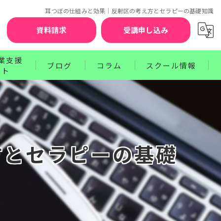
耳つぼの仕組みと効果｜反射区の考え方とセラピーの基礎知識
資料請求
受講申し込み
業支援
ブログ
コラム
スクール情報
ート
お知らせ
セラピスト賠償責任補償制度
クターコース
サポート
ワンポイントレッスン
講師紹介
ース
プログラム
受講前の不安を解消するQ&A
方とセラピーの基礎
お申込みから資格取得までのステップ
受講生の声
卒業生の声
受講料のお支払方法