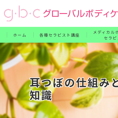
メディカル
ホーム
各種セラピスト講座
セラピ
リンパ・ボディケア整体コース
単科講座
フェイス・ヘッド・耳つぼコース
セット講座
ハンドコース
ホームドクター
耳つぼの仕組み
フットコース
知識
ベビー・腸もみコース
セット講座