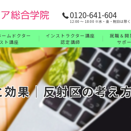
0120-641-604
12:00 〜 18:00 ※水・金・祝日は除く
ホームドクター
インストラクター講座
就職＆開
スト講座
認定講師
サポ
リンパ・ボディケア・整体・腸もみインストラ
業界最強の
フェイス・ヘッド・耳つぼインストラクターコ
充実の教育
講座について
ハンドインストラクターコース
と効果｜反射区の考え
フットインストラクターコース
まとめてお得なインストラクターセットコース
インストラクター講座について