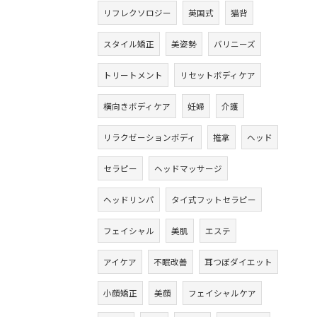
リフレクソロジー
英国式
猫背
スタイル矯正
美姿勢
バリニーズ
トリートメント
リセットボディケア
横向きボディケア
妊婦
介護
リラクゼーションボディ
推拿
ヘッド
セラピー
ヘッドマッサージ
ヘッドリンパ
タイ式フットセラピー
フェイシャル
美肌
エステ
アイケア
不眠改善
耳つぼダイエット
小顔矯正
美顔
フェイシャルケア