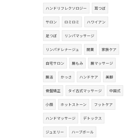
ハンドリフレクソロジー
耳つぼ
サロン
ロミロミ
ハワイアン
足つぼ
リンパマッサージ
リンパドレナージュ
開業
家族ケア
自宅サロン
腸もみ
腸マッサージ
腸活
かっさ
ハンドケア
美脚
骨盤矯正
タイ古式マッサージ
中国式
小顔
ホットストーン
フットケア
ハンドマッサージ
デトックス
ジュエリー
ハーブボール