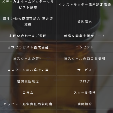
メディカルホームドクター
セラ
インストラクター講座
認定講師
ピスト講座
厚生労働大臣認可組合 認定証
資料請求
取得
お問い合わせ＆ご質問
就職＆開業支援
サポート
日本セラピスト養成協会
コンセプト
当スクールの評判
当スクールの口コミ情報
当スクールのお客様の声
サービス
賠償責任制度
ブログ
コラム
スクール情報
セラピスト賠償責任補償制度
講師紹介