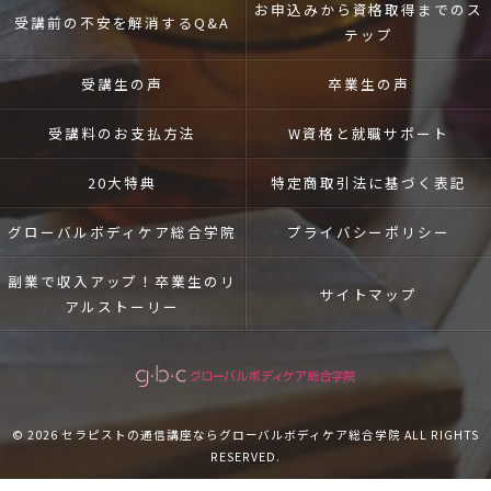
お申込みから資格取得までのス
受講前の不安を解消するQ&A
テップ
受講生の声
卒業生の声
受講料のお支払方法
W資格と就職サポート
20大特典
特定商取引法に基づく表記
グローバルボディケア総合学院
プライバシーポリシー
副業で収入アップ！卒業生のリ
サイトマップ
アルストーリー
© 2026 セラピストの通信講座ならグローバルボディケア総合学院 ALL RIGHTS
RESERVED.