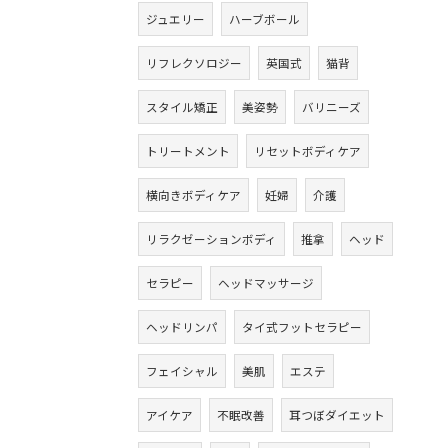
ジュエリー
ハーブボール
リフレクソロジー
英国式
猫背
スタイル矯正
美姿勢
バリニーズ
トリートメント
リセットボディケア
横向きボディケア
妊婦
介護
リラクゼーションボディ
推拿
ヘッド
セラピー
ヘッドマッサージ
ヘッドリンパ
タイ式フットセラピー
フェイシャル
美肌
エステ
アイケア
不眠改善
耳つぼダイエット