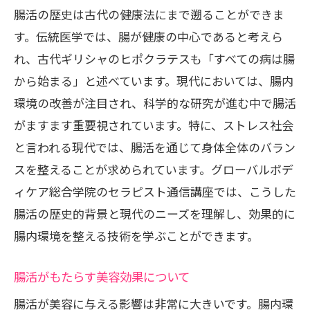
腸活セラピストになろう！通信講座を通じた
腸活の歴史は古代の健康法にまで遡ることができま
新たなキャリアの可能性
す。伝統医学では、腸が健康の中心であると考えら
腸活セラピストの仕事と役割
れ、古代ギリシャのヒポクラテスも「すべての病は腸
通信講座で築くキャリアパスの選択肢
から始まる」と述べています。現代においては、腸内
独立や開業を目指すためのステップ
環境の改善が注目され、科学的な研究が進む中で腸活
セラピストとしての専門性を高める
がますます重要視されています。特に、ストレス社会
と言われる現代では、腸活を通じて身体全体のバラン
腸活を活かした新しいビジネスモデル
スを整えることが求められています。グローバルボデ
プロフェッショナルとしての成長の機会
ィケア総合学院のセラピスト通信講座では、こうした
腸活で健康と美容を両立！セラピスト通信講
腸活の歴史的背景と現代のニーズを理解し、効果的に
座の効果的な学び方
腸内環境を整える技術を学ぶことができます。
通信講座で効率よく腸活を学ぶ方法
健康と美容を同時に手に入れる学習法
腸活がもたらす美容効果について
自主学習とサポートを活用した勉強法
腸活が美容に与える影響は非常に大きいです。腸内環