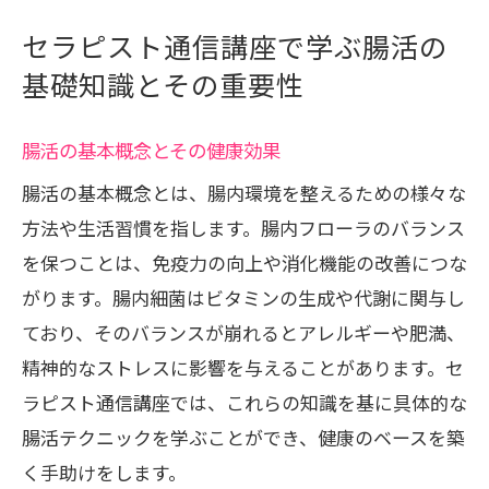
的なカリキュラム紹介
セラピスト通信講座で学ぶ腸活の
腸活に特化したカリキュラムの全貌
基礎知識とその重要性
通信講座で学ぶ腸内環境改善テクニック
オンラインで習得する腸活の実践スキル
腸活の基本概念とその健康効果
腸活理論と実践のバランスを学ぶ
腸活の基本概念とは、腸内環境を整えるための様々な
講座で使用する教材とサポート体制
方法や生活習慣を指します。腸内フローラのバランス
現代のニーズに応えるカリキュラムの特
を保つことは、免疫力の向上や消化機能の改善につな
徴
がります。腸内細菌はビタミンの生成や代謝に関与し
現代人必見！セラピスト通信講座で習得する
ており、そのバランスが崩れるとアレルギーや肥満、
腸活の最新テクニック
精神的なストレスに影響を与えることがあります。セ
最新の腸活テクニックとその効果
ラピスト通信講座では、これらの知識を基に具体的な
腸活テクニックを学ぶことができ、健康のベースを築
科学的根拠に基づく腸活のアプローチ
く手助けをします。
セラピスト通信講座で学べる新しい実践