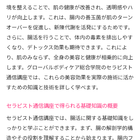
実践と理論を組み合わせた効果的な学び
境を整えることで、肌の健康が改善され、透明感やハ
学んだ知識を日常に取り入れるコツ
リが向上します。これは、腸内の善玉菌が肌のターン
オーバーを促進し、新陳代謝を活発にするためです。
成功体験を積み重ねるための学習計画
さらに、腸活を行うことで、体内の毒素を排出しやす
セラピスト通信講座の魅力とは？腸活を学ぶ
くなり、デトックス効果も期待できます。これによ
理由とその未来
り、肌のみならず、全身の美容と健康が相乗的に向上
通信講座で腸活を学ぶことの利点
します。グローバルボディケア総合学院のセラピスト
未来の健康スタイルと腸活の関係
通信講座では、これらの美容効果を実際の施術に活か
受講者が語る通信講座の魅力
すための知識と技術を詳しく学べます。
腸活を学ぶことで広がる可能性
美容業界における腸活の重要性
セラピスト通信講座で得られる基礎知識の概要
持続可能な健康法としての腸活の未来
セラピスト通信講座では、腸活に関する基礎知識をし
自宅で学べる！セラピスト通信講座が提供す
っかりと学ぶことができます。まず、腸の解剖学的構
る腸活の実践方法
造やその役割を理解することから始まります。腸内フ