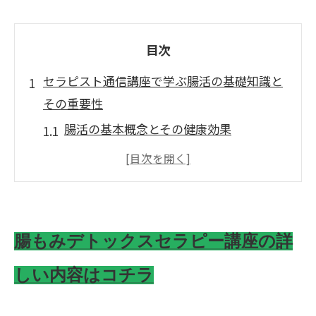
目次
セラピスト通信講座で学ぶ腸活の基礎知識と
その重要性
腸活の基本概念とその健康効果
腸内環境が全身の健康に与える影響
腸活の歴史と現代における重要性
腸活がもたらす美容効果について
セラピスト通信講座で得られる基礎知識
腸もみデトックスセラピー講座の詳
の概要
しい内容はコチラ
日常生活における腸活の実践方法
腸内環境を整えるセラピスト通信講座の具体