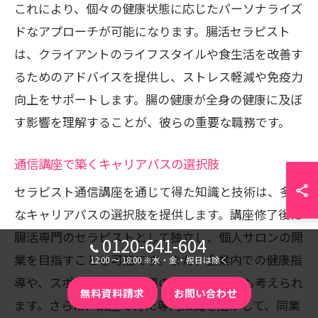
これにより、個々の健康状態に応じたパーソナライズ
ドなアプローチが可能になります。腸活セラピスト
は、クライアントのライフスタイルや食生活を改善す
るためのアドバイスを提供し、ストレス軽減や免疫力
向上をサポートします。腸の健康が全身の健康に及ぼ
す影響を理解することが、彼らの重要な職務です。
通信講座で築くキャリアパスの選択肢
セラピスト通信講座を通じて得た知識と技術は、多様
なキャリアパスの選択肢を提供します。講座修了後に
腸活専門のセラピストとして独立し、個人サロンの開
0120-641-604
業を目指すことも可能です。また、企業内での健康指
12:00 〜 18:00 ※水・金・祝日は除く
導や、スポーツや美容関連の施設での勤務も考えられ
無料資料請求
お問い合わせ
ます。さらに、講座で得た専門知識を活かして、同業