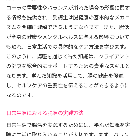
ローラの重要性やバランスが崩れた場合の影響に関す
オンライン学習の利便性とその活用法
る情報も提供され、受講生は腸健康の基本的なメカニ
自宅でできる腸活の具体的な方法
ズムを明確に理解できるようになります。また、腸活
通信講座を通じて身につける実践スキル
が全身の健康やメンタルヘルスに与える影響について
日常生活を改善する腸活の取り入れ方
も触れ、日常生活での具体的なケア方法を学びます。
自宅での学びを最大限に活かすコツ
このように、講座を通じて得た知識は、クライアント
通信講座で実現する自己成長のステップ
の健康を総合的にサポートするための貴重なスキルと
なります。学んだ知識を活用して、腸の健康を促進
し、セルフケアの重要性を伝えることができるように
なるのです。
日常生活における腸活の実践方法
日常生活で腸活を実践するためには、学んだ知識を実
際に生活に取り入れることが大切です。まず、バラン