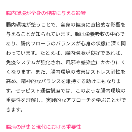
法
腸内環境が全身の健康に与える影響
腸活技術の進化と現代の活用方法
腸内環境が整うことで、全身の健康に直接的な影響を
受講者が身につけるスキルと知識
与えることが知られています。腸は栄養吸収の中心で
日常生活に応用できる最新テクニック
あり、腸内フローラのバランスが心身の状態に深く関
セラピスト通信講座を受講して得られる腸活
わっています。たとえば、腸内環境が良好であれば、
のメリットと効果
免疫システムが強化され、風邪や感染症にかかりにく
腸活がもたらす健康面でのメリット
くなります。また、腸内環境の改善はストレス耐性を
美容効果としての腸活の重要性
高め、精神的なバランスを維持する助けにもなりま
す。セラピスト通信講座では、このような腸内環境の
ストレス軽減と腸内環境の関係
重要性を理解し、実践的なアプローチを学ぶことがで
免疫力向上に寄与する腸活の魅力
きます。
受講者の声から見る腸活の効果
デトックス効果を高める腸活の方法
腸活の歴史と現代における重要性