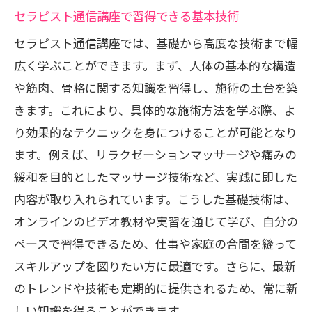
セラピスト通信講座がもたらす将来のキ
セラピスト通信講座で習得できる基本技術
ャリアアップ
セラピスト通信講座では、基礎から高度な技術まで幅
セラピスト通信講座を選ぶことで得られ
広く学ぶことができます。まず、人体の基本的な構造
る職業の安定性
や筋肉、骨格に関する知識を習得し、施術の土台を築
セラピスト通信講座が築く未来のステッ
きます。これにより、具体的な施術方法を学ぶ際、よ
プ
り効果的なテクニックを身につけることが可能となり
セラピスト通信講座で次のステップへ進むた
ます。例えば、リラクゼーションマッサージや痛みの
めのヒント
緩和を目的としたマッサージ技術など、実践に即した
セラピスト通信講座で成功するための具
内容が取り入れられています。こうした基礎技術は、
体的なステップ
オンラインのビデオ教材や実習を通じて学び、自分の
ペースで習得できるため、仕事や家庭の合間を縫って
セラピスト通信講座で学びを最大化する
スキルアップを図りたい方に最適です。さらに、最新
方法
のトレンドや技術も定期的に提供されるため、常に新
次のステップへ進むためのセラピスト通
しい知識を得ることができます。