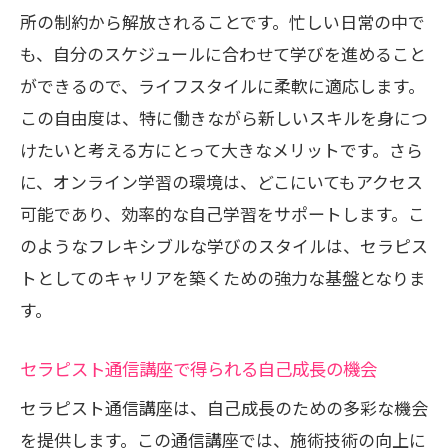
所の制約から解放されることです。忙しい日常の中で
介
も、自分のスケジュールに合わせて学びを進めること
セラピスト通信講座が変えるキャリアの
ができるので、ライフスタイルに柔軟に適応します。
未来
この自由度は、特に働きながら新しいスキルを身につ
セラピスト通信講座が提供する新しい職業の
けたいと考える方にとって大きなメリットです。さら
可能性
に、オンライン学習の環境は、どこにいてもアクセス
セラピスト通信講座で目指す新しい職業
可能であり、効率的な自己学習をサポートします。こ
の道
のようなフレキシブルな学びのスタイルは、セラピス
セラピスト通信講座が開く業界の新たな
トとしてのキャリアを築くための強力な基盤となりま
扉
す。
セラピスト通信講座での資格取得がもた
らす職業選択
セラピスト通信講座で得られる自己成長の機会
セラピスト通信講座が生む新しいビジネ
セラピスト通信講座は、自己成長のための多彩な機会
スチャンス
を提供します。この通信講座では、施術技術の向上に