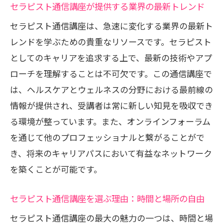
セラピスト通信講座が提供する業界の最新トレンド
セラピスト通信講座での学習効率を高め
セラピスト通信講座は、急速に変化する業界の最新ト
るテクニック
レンドを学ぶための貴重なリソースです。セラピスト
セラピスト通信講座を通じてキャリアチェン
としてのキャリアを追求する上で、最新の技術やアプ
ジを実現
ローチを理解することは不可欠です。この通信講座で
セラピスト通信講座が提供するキャリア
は、ヘルスケアとウェルネスの分野における最前線の
チェンジのチャンス
情報が提供され、受講者は常に新しい知見を吸収でき
セラピスト通信講座で新しいキャリアの
る環境が整っています。また、オンラインフォーラム
可能性を探る
を通じて他のプロフェッショナルと繋がることがで
キャリアアップを目指すセラピスト通信
き、将来のキャリアパスにおいて有益なネットワーク
講座の活用法
を築くことが可能です。
セラピスト通信講座でのスキル習得がキ
セラピスト通信講座を選ぶ理由：時間と場所の自由
ャリアチェンジをサポート
セラピスト通信講座の最大の魅力の一つは、時間と場
セラピスト通信講座卒業生の成功事例紹