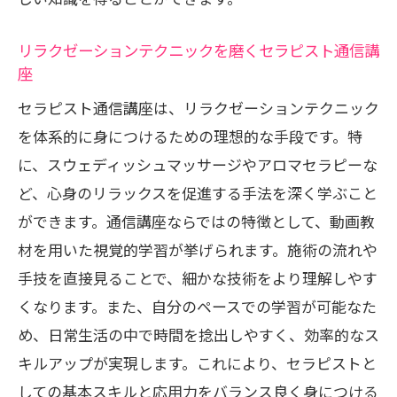
信講座活用法
セラピスト通信講座の中で見つける自己
リラクゼーションテクニックを磨くセラピスト通信講
啓発のヒント
座
セラピスト通信講座での学びを実践に活
セラピスト通信講座は、リラクゼーションテクニック
かすコツ
を体系的に身につけるための理想的な手段です。特
セラピスト通信講座を通じた持続可能な
に、スウェディッシュマッサージやアロマセラピーな
成長の道
ど、心身のリラックスを促進する手法を深く学ぶこと
ができます。通信講座ならではの特徴として、動画教
材を用いた視覚的学習が挙げられます。施術の流れや
手技を直接見ることで、細かな技術をより理解しやす
くなります。また、自分のペースでの学習が可能なた
め、日常生活の中で時間を捻出しやすく、効率的なス
キルアップが実現します。これにより、セラピストと
しての基本スキルと応用力をバランス良く身につける