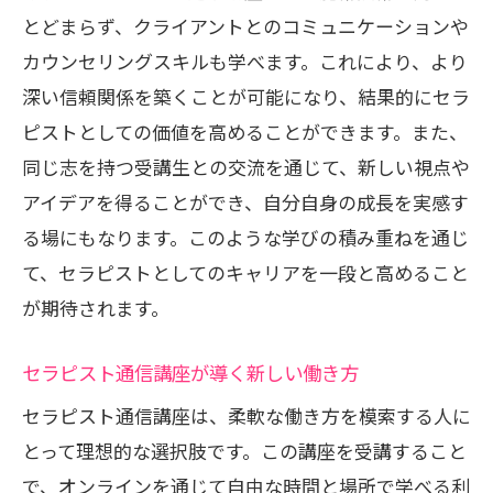
セラピスト通信講座でのスキルが拓く多
とどまらず、クライアントとのコミュニケーションや
様な職種
カウンセリングスキルも学べます。これにより、より
深い信頼関係を築くことが可能になり、結果的にセラ
セラピスト通信講座を通じて得られる職
ピストとしての価値を高めることができます。また、
業の幅
同じ志を持つ受講生との交流を通じて、新しい視点や
セラピスト通信講座での資格取得がもたらす
アイデアを得ることができ、自分自身の成長を実感す
自信
る場にもなります。このような学びの積み重ねを通じ
セラピスト通信講座の資格取得が自信を
て、セラピストとしてのキャリアを一段と高めること
高める理由
が期待されます。
資格取得で得られるセラピスト通信講座
の魅力
セラピスト通信講座が導く新しい働き方
セラピスト通信講座での資格が開く新し
セラピスト通信講座は、柔軟な働き方を模索する人に
い機会
とって理想的な選択肢です。この講座を受講すること
セラピスト通信講座の資格取得がキャリ
で、オンラインを通じて自由な時間と場所で学べる利