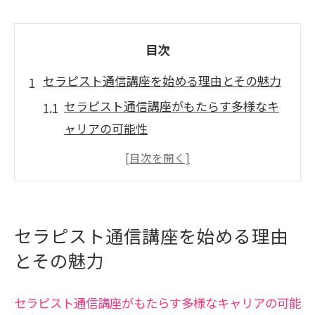
目次
セラピスト通信講座を始める理由とその魅力
セラピスト通信講座がもたらす多様なキ
ャリアの可能性
自分のペースで学べるセラピスト通信講
座の利点
セラピスト通信講座が提供する業界の最
新トレンド
セラピスト通信講座を始める理由
セラピスト通信講座を選ぶ理由：時間と
とその魅力
場所の自由
セラピスト通信講座で得られる自己成長
セラピスト通信講座がもたらす多様なキャリアの可能