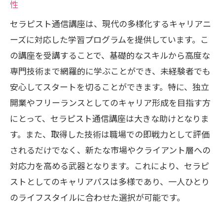
の機会
性
セラピスト通信講座が導く新しい働き方
セラピスト通信講座は、現代の多様化するキャリアニ
セラピスト通信講座で学べる専門スキルとは
ーズに対応した学習プログラムを提供しています。こ
の講座を受講することで、基礎的なスキルから高度な
セラピスト通信講座で習得できる基本技
専門技術まで網羅的に学ぶことができ、未経験者でも
術
安心してスタートを切ることができます。特に、独立
リラクゼーションテクニックを磨くセラ
開業やフリーランスとしてのキャリア形成を目指す方
ピスト通信講座
にとって、セラピスト通信講座は大きな助けとなりま
メンタルヘルスに役立つセラピスト通信
す。また、取得した技術は職場での即戦力として評価
講座の内容
されるだけでなく、新たな市場やクライアント層への
セラピスト通信講座の実践講座で得られ
対応力を高める武器となります。これにより、セラピ
る即戦力スキル
ストとしてのキャリアパスは多様であり、一人ひとり
専門知識を深めるセラピスト通信講座の
のライフスタイルに合わせた選択が可能です。
カリキュラム