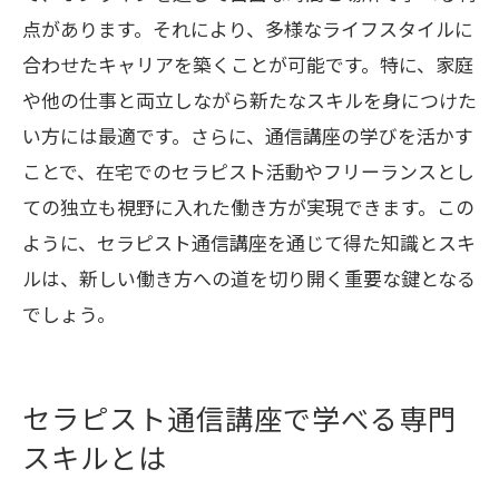
アに与える影響
点があります。それにより、多様なライフスタイルに
資格を活かしたセラピスト通信講座の活
合わせたキャリアを築くことが可能です。特に、家庭
用法
や他の仕事と両立しながら新たなスキルを身につけた
セラピスト通信講座の資格取得で得られ
い方には最適です。さらに、通信講座の学びを活かす
る信頼感
ことで、在宅でのセラピスト活動やフリーランスとし
ての独立も視野に入れた働き方が実現できます。この
セラピスト通信講座を未来への投資とする理
ように、セラピスト通信講座を通じて得た知識とスキ
由
ルは、新しい働き方への道を切り開く重要な鍵となる
セラピスト通信講座が未来を切り開く投
でしょう。
資である理由
セラピスト通信講座への投資が生む長期
的な価値
セラピスト通信講座で学べる専門
自己成長を促進するセラピスト通信講座
スキルとは
への投資