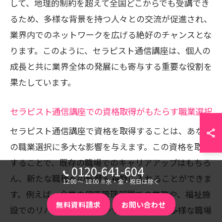
して、地理的制約を超えて全国どこからでも受講でき
るため、多様な背景を持つ人々との交流が促進され、
業界内でのネットワークを広げる絶好のチャンスとな
ります。このように、セラピスト通信講座は、個人の
成長と共に業界全体の発展にも寄与する重要な役割を
果たしています。
セラピスト通信講座での資格取得がもたらす職業選択
セラピスト通信講座で資格を取得することは、あなた
の職業選択に多大な影響を与えます。この資格を取得
することで、既存の職場でのキャリアアップはもちろ
0120-641-604
ん、新たな職種への転職も視野に入れることができま
12:00 〜 18:00 ※水・金・祝日は除く
す。例えば、企業の健康管理部門での業務や、福祉施
無料資料請求
お問い合わせ
設でのリハビリテーションサポートなど、多様な職場