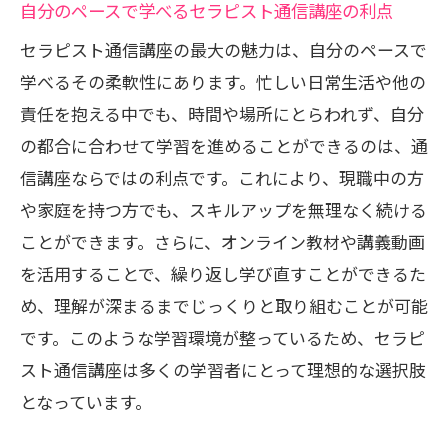
セラピスト通信講座が提供する実践的な
自分のペースで学べるセラピスト通信講座の利点
トレーニング
セラピスト通信講座の最大の魅力は、自分のペースで
セラピスト通信講座の柔軟な学習スタイルの
学べるその柔軟性にあります。忙しい日常生活や他の
利点
責任を抱える中でも、時間や場所にとらわれず、自分
セラピスト通信講座で時間を有効活用す
の都合に合わせて学習を進めることができるのは、通
る方法
信講座ならではの利点です。これにより、現職中の方
や家庭を持つ方でも、スキルアップを無理なく続ける
多忙なライフスタイルにも適応するセラ
ことができます。さらに、オンライン教材や講義動画
ピスト通信講座
を活用することで、繰り返し学び直すことができるた
セラピスト通信講座が可能にする自己管
め、理解が深まるまでじっくりと取り組むことが可能
理スキルの向上
です。このような学習環境が整っているため、セラピ
セラピスト通信講座で学ぶ効率的な学習
スト通信講座は多くの学習者にとって理想的な選択肢
法
となっています。
場所を選ばないセラピスト通信講座の魅
力