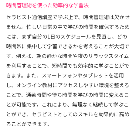
時間管理術を使った効率的な学習法
ク
日常生活に活かせるセルフケアの事例
セラピスト通信講座で学ぶ上で、時間管理術は欠かせ
ません。忙しい日常の中で学びの時間を確保するため
学んだスキルを実践する方法
には、まず自分の1日のスケジュールを見直し、どの
セルフケアを通じたストレス軽減法
時間帯に集中して学習できるかを考えることが大切で
継続的なセルフケア学習のためのヒント
す。例えば、朝の静かな時間や夜のリラックスタイム
現代社会のニーズに応えるセラピスト通信講
を利用することで、短時間でも効率的に学ぶことがで
座活用法
きます。また、スマートフォンやタブレットを活用
多様なライフスタイルに適応する通信講
し、オンライン教材にアクセスしやすい環境を整える
座
ことで、通勤時間や待ち時間を学びの時間に変えるこ
現代のストレスに対処するセラピストス
とが可能です。これにより、無理なく継続して学ぶこ
キル
とができ、セラピストとしてのスキルを効果的に高め
職場で役立つセラピスト技術の紹介
ることができます。
コミュニケーション能力が向上する学び