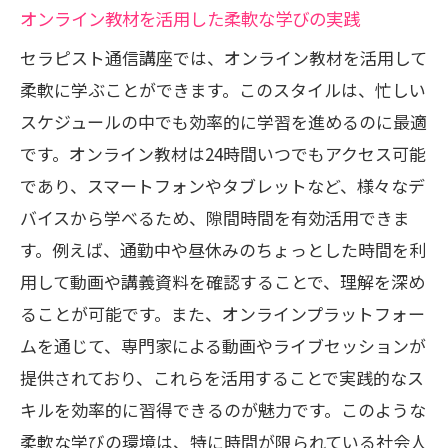
オンライン教材を活用した柔軟な学びの実践
セラピスト通信講座を活用した人々の声
セラピスト通信講座では、オンライン教材を活用して
未来のニーズに応えるためのスキル習得
柔軟に学ぶことができます。このスタイルは、忙しい
セラピスト通信講座でプロフェッショナルな
スケジュールの中でも効率的に学習を進めるのに最適
技術を習得
です。オンライン教材は24時間いつでもアクセス可能
プロフェッショナルを目指すための学習
であり、スマートフォンやタブレットなど、様々なデ
プラン
バイスから学べるため、隙間時間を有効活用できま
技術向上をサポートする教材の紹介
す。例えば、通勤中や昼休みのちょっとした時間を利
実践的なスキルの習得法
用して動画や講義資料を確認することで、理解を深め
セラピスト資格取得に向けたステップ
ることが可能です。また、オンラインプラットフォー
成功事例から学ぶプロフェッショナル育
ムを通じて、専門家による動画やライブセッションが
成
提供されており、これらを活用することで実践的なス
キルを効率的に習得できるのが魅力です。このような
通信講座が提供する継続的な学習環境
柔軟な学びの環境は、特に時間が限られている社会人
スキマ時間を使ってセラピスト通信講座でス