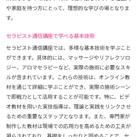
や家庭を持つ方にとって、理想的な学びの場となりま
キルアップ
す。
時間を最大限に活かすための学習術
短時間で効果を上げる集中学習法
セラピスト通信講座で学べる基本技術
仕事と学習を両立するためのアドバイス
セラピスト通信講座では、多様な基本技術を学ぶこと
成果を実感できる学びの継続法
ができます。具体的には、マッサージやリフレクソロ
時間を無駄にしないための工夫
ジー、アロマセラピーなど、実際の施術に必要なスキ
実生活に直結するスキルの実践法
ルが含まれています。これらの技術は、オンライン教
セラピスト通信講座で効率的に新しい技術を
材を通じて詳細に学ぶことができ、実際の施術シーン
学ぼう
で即戦力として活用することが可能です。特に、ビデ
オ教材を用いた実技指導は、理論と実践をリンクさせ
新技術を取り入れるための通信講座活用
るための重要なステップとなります。また、専門家が
法
制作した教材は現場での応用力を高めるための工夫が
オンラインレッスンで学べる最新テクニ
凝らされており、基礎をしっかりと固めることで、セ