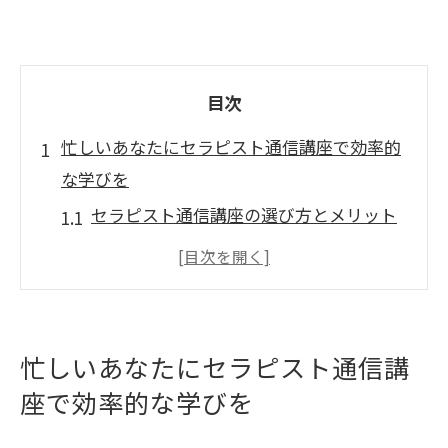
目次
忙しいあなたにセラピスト通信講座で効率的
な学びを
セラピスト通信講座の選び方とメリット
時間管理術を使った効率的な学習法
オンライン教材を活用した柔軟な学びの
実践
セラピスト通信講座で学べる基本技術
忙しいあなたにセラピスト通信講
忙しい人のためのスケジュール例
座で効率的な学びを
受講者の声から学ぶ通信講座の活用法