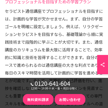
プロフェッショナルを目指すための学習プラン
セラピスト通信講座でプロフェッショナルを目指すに
は、計画的な学習が欠かせません。まず、自分の学習
ゴールを明確に設定しましょう。例えば、リラクゼー
ションセラピストを目指すなら、基礎理論から順に実
践技術まで段階的に学ぶことが大切です。また、通信
講座のカリキュラムを最大限に活用することで、効率
的に知識と技術を習得することができます。自分のペ
ースで進められるのは通信講座の大きな利点であり、
毎日のスキマ時間を活用して計画的に学習を進めるこ
とが可能です。そして、定期的に自己評価を行い、進
0120-641-604
捗を確認しながら必要に応じて学習プランを見直すこ
12:00 〜 18:00 ※水・金・祝日は除く
とも重要です。これにより、セラピストとしての専門
無料資料請求
お問い合わせ
スキルを確実に身につけ、プロフェッショナルへの道