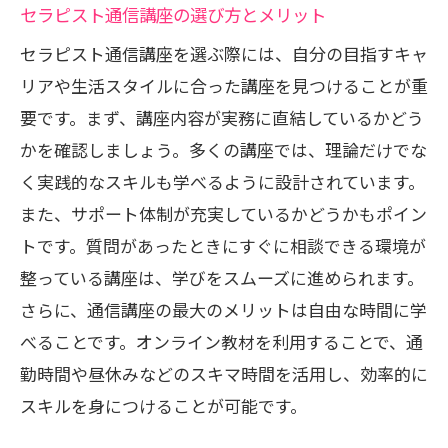
セラピスト通信講座の選び方とメリット
スキマ時間を最大限活用セラピスト通信講座
の魅力
セラピスト通信講座を選ぶ際には、自分の目指すキャ
通勤時間を利用した学びのコツ
リアや生活スタイルに合った講座を見つけることが重
要です。まず、講座内容が実務に直結しているかどう
昼休みを効果的に使う勉強法
かを確認しましょう。多くの講座では、理論だけでな
オンライン教材とモバイルデバイスの活
く実践的なスキルも学べるように設計されています。
用
また、サポート体制が充実しているかどうかもポイン
家事の合間にできる学習方法
トです。質問があったときにすぐに相談できる環境が
隙間時間を活かしたスキルアップ事例
整っている講座は、学びをスムーズに進められます。
通信講座を使った時間効率の改善
さらに、通信講座の最大のメリットは自由な時間に学
セラピスト通信講座でセルフケアのスキルを
べることです。オンライン教材を利用することで、通
磨こう
勤時間や昼休みなどのスキマ時間を活用し、効率的に
セルフケアの重要性とその効果
スキルを身につけることが可能です。
通信講座で身に付くセルフケアテクニッ