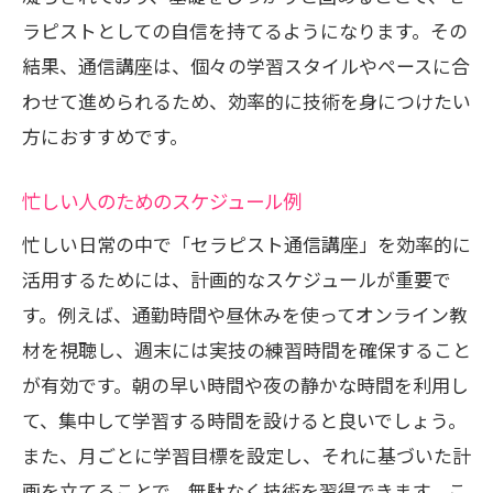
ック
ラピストとしての自信を持てるようになります。その
継続的に新しいスキルを学ぶための戦略
結果、通信講座は、個々の学習スタイルやペースに合
技術習得の達成感を得るために
わせて進められるため、効率的に技術を身につけたい
新技術を実践に活かすためのアプローチ
方におすすめです。
進化するセラピスト技術を身につけるた
めに
忙しい人のためのスケジュール例
忙しい日常に寄り添うセラピスト通信講座の
忙しい日常の中で「セラピスト通信講座」を効率的に
活用法
活用するためには、計画的なスケジュールが重要で
日常生活に組み込みやすい学習プラン
す。例えば、通勤時間や昼休みを使ってオンライン教
材を視聴し、週末には実技の練習時間を確保すること
無理なく続けられる学びの仕組み
が有効です。朝の早い時間や夜の静かな時間を利用し
ライフスタイルに合わせた通信講座の選
て、集中して学習する時間を設けると良いでしょう。
び方
また、月ごとに学習目標を設定し、それに基づいた計
家族との時間を大切にしつつスキルアッ
画を立てることで、無駄なく技術を習得できます。こ