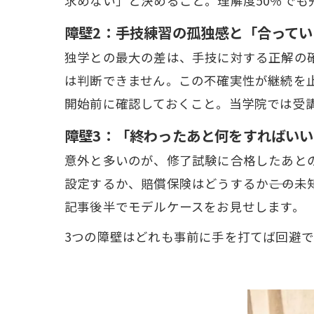
求めない」と決めること。理解度50％でも
障壁2：手技練習の孤独感と「合って
独学との最大の差は、手技に対する正解の
は判断できません。この不確実性が継続を
開始前に確認しておくこと。当学院では受
障壁3：「終わったあと何をすればい
意外と多いのが、修了試験に合格したあと
設定するか、賠償保険はどうするか――この
記事後半でモデルケースをお見せします。
3つの障壁はどれも事前に手を打てば回避