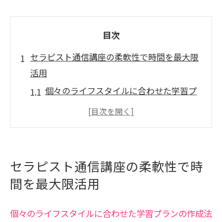
目次
セラピスト通信講座の柔軟性で時間を最大限
活用
個々のライフスタイルに合わせた学習プ
ランの作成法
24時間いつでも学べるオンライン教材の
活用法
学習の効率を上げるための時間管理テク
セラピスト通信講座の柔軟性で時
ニック
間を最大限活用
セラピスト通信講座でのスケジュール調
整のポイント
個々のライフスタイルに合わせた学習プランの作成法