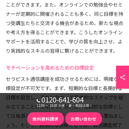
ことができます。また、オンラインでの勉強会やセミ
ナーが定期的に開催されることも多く、同じ目標を持
つ受講生たちと交流する機会があるため、新たな視点
や考え方を得ることができます。こうしたオンライン
サポートを活用することで、学びの質を向上させ、よ
り実践的なスキルの習得に繋げることができます。
モチベーションを高めるための目標設定
セラピスト通信講座を成功させるためには、明確な目
標設定が不可欠です。まず、短期的な目標と長期的な
目標を設定し、それに向かって具体的なステップを組
0120-641-604
み立てることが大切です。例えば、短期的な目標とし
12:00 〜 18:00 ※水・金・祝日は除く
ては毎週の学習時間を設定し、達成感を積み重ねまし
無料資料請求
お問い合わせ
ょう。そして、長期的な目標としては、通信講座修了