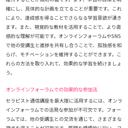
確にし、具体的な計画を立てることが重要です。これ
学習の継続を支えるメンタルケア方法
により、達成感を得ることでさらなる学習意欲が湧き
オンラインコミュニティでの情報共有の
ます。また、視覚的な教材を活用することで、より直
重要性
感的な理解が可能です。オンラインフォーラムやSNS
自身の成長を実感するための記録法
で他の受講生と進捗を共有し合うことで、孤独感を和
次のステップを見据えた学習計画の立て
らげ、モチベーションを維持することができます。こ
方
れらの方法を取り入れて、効果的な学習を続けましょ
セラピスト通信講座で学んだことの実践
う。
法
長期的な目標達成に向けたステップバイ
オンラインフォーラムでの効果的な参加法
ステップガイド
セラピスト通信講座を最大限に活用するには、オンラ
セラピスト通信講座は忙しい人の理想的な学
インフォーラムでの活発な参加が不可欠です。フォー
び方
ラムでは、他の受講生との交流を通じて、さまざまな
時間を選ばない学習環境の魅力
視点を得ることが可能です。質問を積極的に行い、フ