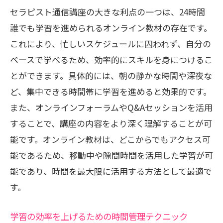
時間を活かす
セラピスト通信講座の大きな利点の一つは、24時間
日常生活の中での行動習慣の改善法
誰でも学習を進められるオンライン教材の存在です。
スマホを活用した効率的な学習術
これにより、忙しいスケジュールに囚われず、自分の
セラピスト通信講座のモジュール別活用
ペースで学べるため、効率的にスキルを身につけるこ
法
とができます。具体的には、朝の静かな時間や深夜な
ど、集中できる時間帯に学習を進めると効果的です。
学習リズムを整えるための工夫
また、オンラインフォーラムやQ&Aセッションを活用
自宅学習のための快適な環境づくり
することで、講座の内容をより深く理解することが可
学習履歴を活かした成果の振り返り方法
能です。オンライン教材は、どこからでもアクセス可
セラピスト通信講座で実践的スキルを短期間
能であるため、移動中や隙間時間を活用した学習が可
で習得
能であり、時間を最大限に活用する方法として最適で
実務に直結するスキルセットの選び方
す。
短期間で成果を出すための学習戦略
学習の効率を上げるための時間管理テクニック
セラピスト通信講座で学ぶべき実践知識