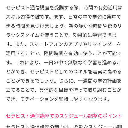
課題を活用した学びの深め方
セラピスト通信講座を受講する際、時間の有効活用は
スキル習得の鍵です。まず、日常の中で学習に集中で
オンラインワークショップ参加のメリッ
きる時間を見つけましょう。朝の静かな時間や夜のリ
ト
ラックスタイムを使うことで、効果的に学習できま
自己評価を通じた成長の確認法
す。また、スマートフォンのアプリやリマインダーを
ライフスタイルに合わせたセラピスト通信講
活用することで、隙間時間を有効に使うことが可能で
座の学習法
す。これにより、一日の中で無駄なく学習を進めるこ
個々のスケジュールに合わせた柔軟な学
とができ、セラピストとしてのスキルを着実に高める
び方
ことができるでしょう。さらに、一週間の学習計画を
オンラインサポートを最大限活用する方
立てることで、具体的な目標を持って取り組むことが
法
でき、モチベーションを維持しやすくなります。
モチベーションを高めるための目標設定
セラピスト通信講座の教材選びのポイン
セラピスト通信講座でのスケジュール調整のポイント
ト
セラピスト通信講座の魅力は、柔軟なスケジュール調