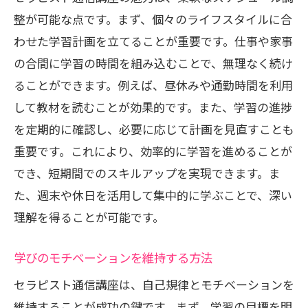
学習効率を上げるためのテクニック
整が可能な点です。まず、個々のライフスタイルに合
時間を有効に使うためのツール紹介
わせた学習計画を立てることが重要です。仕事や家事
の合間に学習の時間を組み込むことで、無理なく続け
通勤時間を有効利用セラピスト通信講座のメ
ることができます。例えば、昼休みや通勤時間を利用
リット
して教材を読むことが効果的です。また、学習の進捗
通勤中に学ぶことの利点と注意点
を定期的に確認し、必要に応じて計画を見直すことも
オーディオ教材を活用した効率的な学び
重要です。これにより、効率的に学習を進めることが
方
でき、短期間でのスキルアップを実現できます。ま
移動時間を活かした短期集中学習法
た、週末や休日を活用して集中的に学ぶことで、深い
周囲の音を遮るための便利グッズ
理解を得ることが可能です。
スマホで管理する学習進捗の確認法
学びのモチベーションを維持する方法
長時間の移動でも疲れない学習スタイル
セラピスト通信講座で継続的なスキルアップ
セラピスト通信講座は、自己規律とモチベーションを
を実現
維持することが成功の鍵です。まず、学習の目標を明