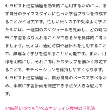
学びのモチベーションを維持する方法
セラピスト通信講座を効果的に活用するためには、ま
オンラインフォーラムでの効果的な参加
ず自分のライフスタイルに合った学習プランを作成す
法
ることが不可欠です。忙しい日々の中で効率よく学ぶ
忙しい日常にぴったりセラピスト通信講座の
ためには、一週間のスケジュールを見直し、どの時間
魅力
帯に学習を取り入れることができるかを具体的に考え
通勤中に学べるモバイル学習の利点
ましょう。例えば、通勤時間や昼休みを活用すること
で、無理なく学びを進めることが可能です。また、目
セラピスト通信講座を選ぶ理由とは
標を明確にし、それに向けたステップを細かく設定す
リモートワークと両立できる学習プラン
ることで、モチベーションを維持しやすくなります。
忙しい家庭生活に取り入れやすい学び方
セラピスト通信講座は、自分自身のペースで学べるた
短時間で成果を上げる学習方法
め、柔軟に学習計画を調整できる点が大きな魅力で
スキルアップを実感できるフィードバッ
す。
ク機能
どこでも学べるセラピスト通信講座でスキマ
24時間いつでも学べるオンライン教材の活用法