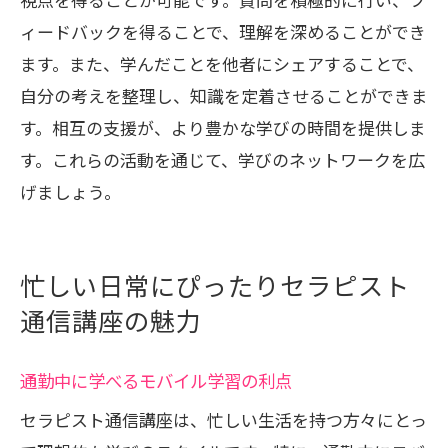
自分のペースで学べることの意義
ィードバックを得ることで、理解を深めることができ
ます。また、学んだことを他者にシェアすることで、
学びの機会を逃さないためのテクニック
自分の考えを整理し、知識を定着させることができま
セラピスト通信講座が提供する柔軟性の
す。相互の支援が、より豊かな学びの時間を提供しま
利点
す。これらの活動を通じて、学びのネットワークを広
実務で役立つ知識の効率的な取得方法
げましょう。
多忙な日常における自己成長の可能性
忙しい日常にぴったりセラピスト
通信講座の魅力
通勤中に学べるモバイル学習の利点
セラピスト通信講座は、忙しい生活を持つ方々にとっ