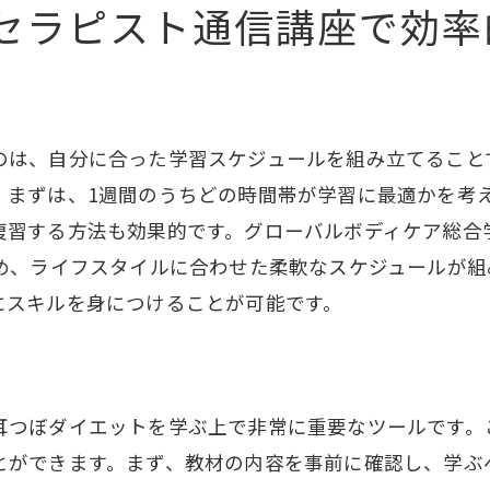
ぼダイエットがもっと身近になるセラピスト通信講座の
セラピスト通信講座で効率
耳つぼダイエットの具体的な効果とは
通信講座の豊富なカリキュラム内容
初心者におすすめのコース選び
のは、自分に合った学習スケジュールを組み立てること
受講者からのポジティブなフィードバック
。まずは、1週間のうちどの時間帯が学習に最適かを考
どんな人でも始めやすい制度設計
復習する方法も効果的です。グローバルボディケア総合
耳つぼダイエットを実践するための第一歩
ため、ライフスタイルに合わせた柔軟なスケジュールが組
にスキルを身につけることが可能です。
耳つぼダイエットを学ぶ上で非常に重要なツールです。
とができます。まず、教材の内容を事前に確認し、学ぶ