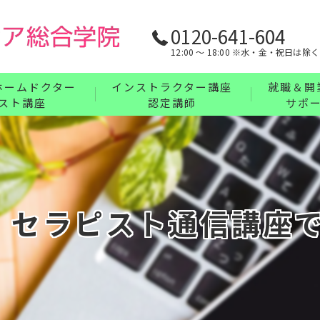
0120-641-604
12:00 〜 18:00 ※水・金・祝日は除く
ホームドクター
インストラクター講座
就職＆開
スト講座
認定講師
サポ
リンパ・ボディケア・整体・腸もみインストラ
業界最強の
フェイス・ヘッド・耳つぼインストラクターコ
充実の教育
講座について
ハンドインストラクターコース
！セラピスト通信講座
フットインストラクターコース
まとめてお得なインストラクターセットコース
インストラクター講座について