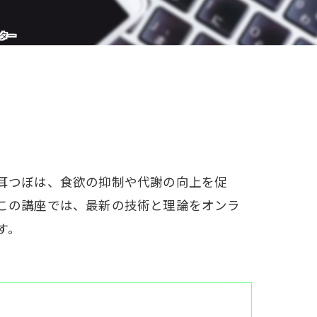
W資格と就職サポート
ター
充実の教育プログラム
就職&開業サポート
20大特典
【通学同等型】カリキュラム
耳つぼは、食欲の抑制や代謝の向上を促
特定商取引法に基づく表記
この講座では、最新の技術と理論をオンラ
す。