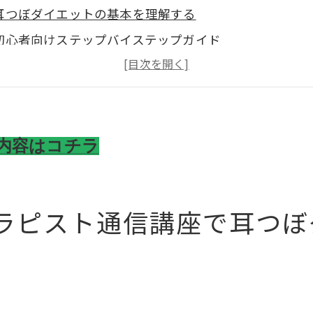
耳つぼダイエットの基本を理解する
初心者向けステップバイステップガイド
耳つぼの効果を最大化する方法
セラピスト通信講座のサポート体制を活用する
自宅でできる耳つぼ練習法
学びを深めるための追加リソース
内容はコチラ
ぼダイエットをセラピスト通信講座で効率的に学ぶ方法
学習スケジュールの組み立て方
ラピスト通信講座で耳つぼ
オンライン教材の活用法
質疑応答セッションを最大限に活用する
定期的な自己評価の重要性
フィードバックを受けることの利点