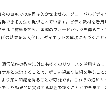
モチベーションを維持するテクニック
実践的なスキル習得のための練習法
日々の自宅での練習は欠かせません。グローバルボディ
失敗を恐れずに挑戦する心構え
習得できる方法が提供されています。ビデオ教材を活用
学んだ知識を日常に活かす方法
モデルに施術を試み、実際のフィードバックを得ること
成果を実感するための目標設定
つぼの効果を最大化し、ダイエットの成功に近づくこと
なスケジュールでも安心して学べるセラピスト通信講座
時間管理術を身につける
短時間で集中して学ぶテクニック
、通信講座の教材以外にも多くのリソースを活用するこ
ョナルと交流することで、新しい視点や技術を学ぶこと
モバイルデバイスで学習を続ける方法
、より深い知識を得ることが可能です。これらの追加リ
学習の進捗を把握するツールの活用
トをより効果的に実践する基盤を築くことができます。
リフレッシュと学習のバランスの取り方
周囲のサポートを得るためのコミュニケーション