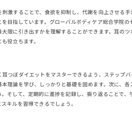
効率的な知識の整理と復習法
を刺激することで、食欲を抑制し、代謝を向上させる手
ピスト通信講座が耳つぼダイエット成功の鍵を握る理由
とを目指しています。グローバルボディケア総合学院の
耳つぼダイエットの成功事例
最大限に引き出すかを理解することができます。耳のツ
通信講座の専門的なカリキュラムの強み
にも役立ちます。
プロの指導を受けるメリット
受講者のコミュニティから学ぶ
ド
耳つぼダイエットの継続的なサポート
く耳つぼダイエットをマスターできるよう、ステップバ
成功へのマインドセットの重要性
基本理論を学び、しっかりと基礎を固めます。次に、各
ラインで学ぶ耳つぼダイエットセラピスト通信講座の魅
う。そして、定期的に進捗を記録し、振り返ることで、
時間と場所に縛られない学習の自由
にスキルを習得できるでしょう。
最新技術を使用したオンラインプラットフォーム
ビデオ講義とライブデモの活用