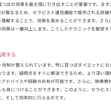
インタラクティブなディスカッションフォーラム
耳つぼの効果を最大限に引き出すことが重要です。まず
常に更新される最新の資料
置が異なるため、セラピスト通信講座で提供される詳細
を理解することで、効果を高めることができます。さら
自己ペースで進める学習の利点
の効果は一層向上します。こうしたテクニックを駆使す
ぼダイエットを支えるセラピスト通信講座の最新技術と
最新の耳つぼ施術技術の紹介
効果的なツールとソフトウェアの利用
活用する
仮想現実を用いたトレーニング
ト体制が整えられています。特に耳つぼダイエットにお
最新研究とその応用事例
なります。疑問点をすぐに解消できるため、より深い理
技術革新がもたらす新しい学習体験
なアドバイスや経験の共有が可能です。さらに、映像教
未来の耳つぼダイエットへの展望
ルも身につけることができます。このように、セラピス
ピスト通信講座で耳つぼダイエットをスムーズに習得す
に、そして効率的に行えるのです。
成功するための学習計画の立て方