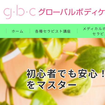
メディカル
ホーム
各種セラピスト講座
セラピ
リンパ・ボディケア整体コース
単科講座
フェイス・ヘッド・耳つぼコース
セット講座
ハンドコース
ホームドクター
初心者でも安心
フットコース
をマスター
ベビー・腸もみコース
セット講座