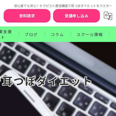
初心者でも安心！セラピスト通信講座で耳つぼダイエットをマスター
資料請求
受講申し込み
業支援
ブログ
コラム
スクール情報
ート
お知らせ
セラピスト賠償責任補償制度
クターコース
サポート
ワンポイントレッスン
講師紹介
ース
プログラム
受講前の不安を解消するQ&A
で耳つぼダイエット
お申込みから資格取得までのステップ
受講生の声
卒業生の声
受講料のお支払方法