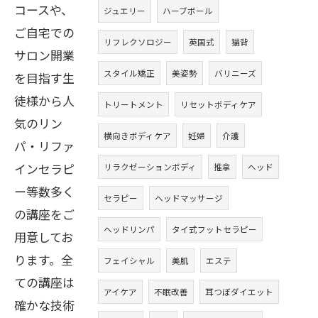
コースや、
ジュエリー
ハーブボール
ご自宅での
リフレクソロジー
英国式
猫背
サロン開業
スタイル矯正
美姿勢
バリニーズ
を目指す生
徒様から人
トリートメント
リセットボディケア
気のリン
横向きボディケア
妊婦
介護
パ・リファ
インセラピ
リラクゼーションボディ
推拿
ヘッド
ー等数多く
セラピー
ヘッドマッサージ
の講座をご
ヘッドリンパ
タイ式フットセラピー
用意してお
ります。全
フェイシャル
美肌
エステ
ての講座は
アイケア
不眠改善
耳つぼダイエット
確かな技術