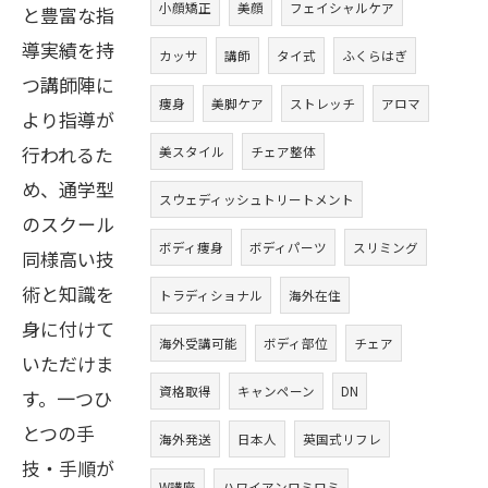
小顔矯正
美顔
フェイシャルケア
と豊富な指
導実績を持
カッサ
講師
タイ式
ふくらはぎ
つ講師陣に
痩身
美脚ケア
ストレッチ
アロマ
より指導が
行われるた
美スタイル
チェア整体
め、通学型
スウェディッシュトリートメント
のスクール
ボディ痩身
ボディパーツ
スリミング
同様高い技
術と知識を
トラディショナル
海外在住
身に付けて
海外受講可能
ボディ部位
チェア
いただけま
資格取得
キャンペーン
DN
す。一つひ
とつの手
海外発送
日本人
英国式リフレ
技・手順が
W講座
ハワイアンロミロミ