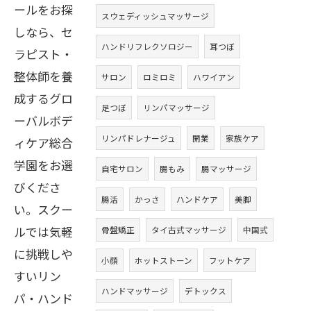
ールをお探
スウェディッシュマッサージ
しなら、セ
ハンドリフレクソロジー
耳つぼ
ラピスト・
整体師を養
サロン
ロミロミ
ハワイアン
成するグロ
足つぼ
リンパマッサージ
ーバルボデ
リンパドレナージュ
開業
家族ケア
ィケア総合
学園をお選
自宅サロン
腸もみ
腸マッサージ
びくださ
腸活
かっさ
ハンドケア
美脚
い。スクー
ルでは気軽
骨盤矯正
タイ古式マッサージ
中国式
に挑戦しや
小顔
ホットストーン
フットケア
すいリン
ハンドマッサージ
デトックス
パ・ハンド