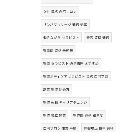
女性 資格 自宅サロン
リンパマッサージ 通信 効率
働きながら セラピスト
美容 資格 通信
整体師 資格 未経験
整体 セラピスト 通信講座 おすすめ
整体ボディケアセラピスト 資格 自宅学習
副業 整体 始め方
整体 転職 キャリアチェンジ
整体 独立 開業
整体師 資格 難易度
自宅サロン 開業 手順
骨盤矯正 技術 習得