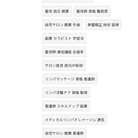
整体 独立 開業
整体師 資格 難易度
自宅サロン 開業 手順
骨盤矯正 技術 習得
副業 セラピスト 学習法
整体師 通信講座 合格率
サロン経営 成功の秘訣
リンパマッサージ 資格 看護師
リンパ浮腫ケア 資格 取得
看護師 スキルアップ 副業
メディカルリンパドレナージュ 通信
自宅サロン 開業 看護師