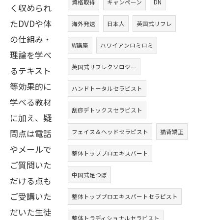
資格取得
キャンペーン
DN
く収められ
たDVDや体
海外発送
日本人
英国式リフレ
の仕組み・
W講座
ハワイアンロミロミ
理論を学べ
英国式リフレクソロジー
るテキスト
等効果的に
ハンドトータルセラピスト
学べる教材
刮痧デトックスセラピスト
に加え、疑
問点は電話
フェイス＆ヘッドセラピスト
猫背矯正
やメールで
整体トッププロエキスパート
ご質問いた
中国式足つぼ
だける点も
ご受講いた
整体トッププロエキスパートセラピスト
だいた生徒
整体トラディショナルセラピスト