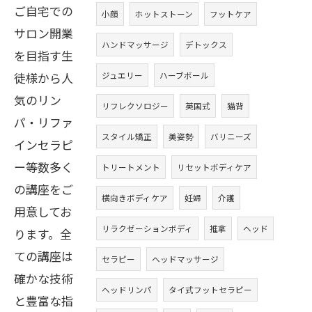
ご自宅での
小顔
ホットストーン
フットケア
サロン開業
ハンドマッサージ
デトックス
を目指す生
徒様から人
ジュエリー
ハーブボール
気のリン
リフレクソロジー
英国式
猫背
パ・リファ
スタイル矯正
美姿勢
バリニーズ
インセラピ
ー等数多く
トリートメント
リセットボディケア
の講座をご
横向きボディケア
妊婦
介護
用意してお
リラクゼーションボディ
推拿
ヘッド
ります。全
ての講座は
セラピー
ヘッドマッサージ
確かな技術
ヘッドリンパ
タイ式フットセラピー
と豊富な指