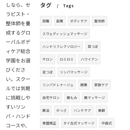
しなら、セ
タグ
Tags
ラピスト・
就職
副業
ボディケア
整体師
整体師を養
成するグロ
スウェディッシュマッサージ
ーバルボデ
ハンドリフレクソロジー
耳つぼ
ィケア総合
学園をお選
サロン
ロミロミ
ハワイアン
びくださ
足つぼ
リンパマッサージ
い。スクー
リンパドレナージュ
開業
家族ケア
ルでは気軽
に挑戦しや
自宅サロン
腸もみ
腸マッサージ
すいリン
腸活
かっさ
ハンドケア
美脚
パ・ハンド
骨盤矯正
タイ古式マッサージ
中国式
コースや、