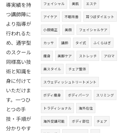
導実績を持
フェイシャル
美肌
エステ
つ講師陣に
アイケア
不眠改善
耳つぼダイエット
より指導が
小顔矯正
美顔
フェイシャルケア
行われるた
め、通学型
カッサ
講師
タイ式
ふくらはぎ
のスクール
痩身
美脚ケア
ストレッチ
アロマ
同様高い技
美スタイル
チェア整体
術と知識を
身に付けて
スウェディッシュトリートメント
いただけま
ボディ痩身
ボディパーツ
スリミング
す。一つひ
とつの手
トラディショナル
海外在住
技・手順が
海外受講可能
ボディ部位
チェア
分かりやす