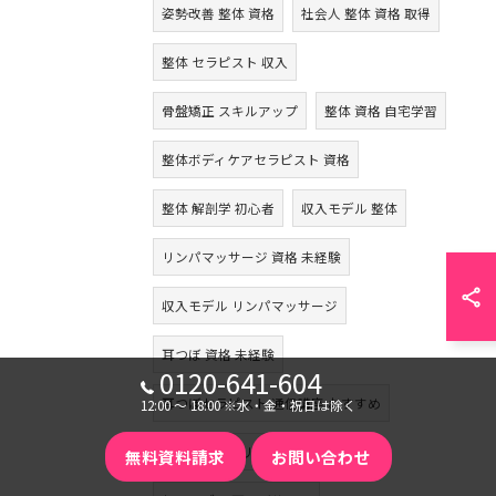
姿勢改善 整体 資格
社会人 整体 資格 取得
整体 セラピスト 収入
骨盤矯正 スキルアップ
整体 資格 自宅学習
整体ボディケアセラピスト 資格
整体 解剖学 初心者
収入モデル 整体
リンパマッサージ 資格 未経験
収入モデル リンパマッサージ
耳つぼ 資格 未経験
0120-641-604
耳つぼセラピスト 通信講座 おすすめ
12:00 〜 18:00 ※水・金・祝日は除く
耳つぼジュエリー 資格 自宅学習
無料資料請求
お問い合わせ