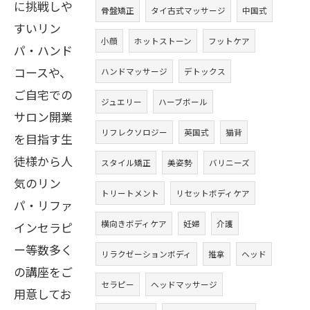
に挑戦しや
骨盤矯正
タイ古式マッサージ
中国式
すいリン
小顔
ホットストーン
フットケア
パ・ハンド
コースや、
ハンドマッサージ
デトックス
ご自宅での
ジュエリー
ハーブボール
サロン開業
リフレクソロジー
英国式
猫背
を目指す生
徒様から人
スタイル矯正
美姿勢
バリニーズ
気のリン
トリートメント
リセットボディケア
パ・リファ
横向きボディケア
妊婦
介護
インセラピ
ー等数多く
リラクゼーションボディ
推拿
ヘッド
の講座をご
セラピー
ヘッドマッサージ
用意してお