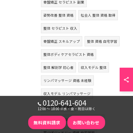
骨盤矯正 セラピスト 副業
姿勢改善 整体 資格
社会人 整体 資格 取得
整体 セラピスト 収入
骨盤矯正 スキルアップ
整体 資格 自宅学習
整体ボディケアセラピスト 資格
整体 解剖学 初心者
収入モデル 整体
リンパマッサージ 資格 未経験
収入モデル リンパマッサージ
0120-641-604
耳つぼ 資格 未経験
12:00 〜 18:00 ※水・金・祝日は除く
耳つぼセラピスト 通信講座 おすすめ
無料資料請求
お問い合わせ
耳つぼジュエリー 資格 自宅学習