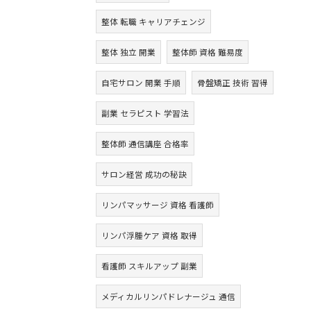
整体 転職 キャリアチェンジ
整体 独立 開業
整体師 資格 難易度
自宅サロン 開業 手順
骨盤矯正 技術 習得
副業 セラピスト 学習法
整体師 通信講座 合格率
サロン経営 成功の秘訣
リンパマッサージ 資格 看護師
リンパ浮腫ケア 資格 取得
看護師 スキルアップ 副業
メディカルリンパドレナージュ 通信