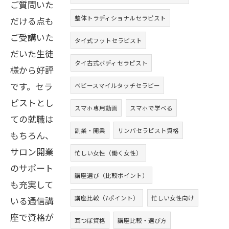
ご質問いた
整体トラディショナルセラピスト
だける点も
ご受講いた
タイ式フットセラピスト
だいた生徒
タイ古式ボディセラピスト
様から好評
です。セラ
ベビースマイルタッチセラピー
ピストとし
スマホ専用動画
スマホで学べる
ての就職は
副業・開業
リンパセラピスト資格
もちろん、
サロン開業
忙しい女性（働く女性）
のサポート
講座選び（比較ポイント）
も充実して
講座比較（7ポイント）
忙しい女性向け
いる通信講
座で資格が
耳つぼ資格
講座比較・選び方