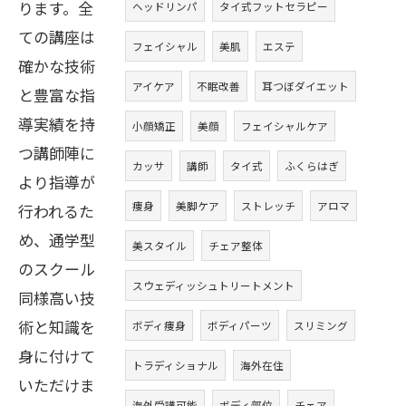
ります。全
ヘッドリンパ
タイ式フットセラピー
ての講座は
フェイシャル
美肌
エステ
確かな技術
アイケア
不眠改善
耳つぼダイエット
と豊富な指
導実績を持
小顔矯正
美顔
フェイシャルケア
つ講師陣に
カッサ
講師
タイ式
ふくらはぎ
より指導が
痩身
美脚ケア
ストレッチ
アロマ
行われるた
め、通学型
美スタイル
チェア整体
のスクール
スウェディッシュトリートメント
同様高い技
術と知識を
ボディ痩身
ボディパーツ
スリミング
身に付けて
トラディショナル
海外在住
いただけま
海外受講可能
ボディ部位
チェア