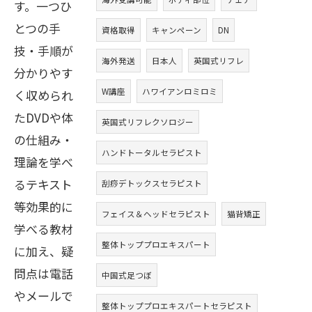
す。一つひ
とつの手
資格取得
キャンペーン
DN
技・手順が
海外発送
日本人
英国式リフレ
分かりやす
W講座
ハワイアンロミロミ
く収められ
たDVDや体
英国式リフレクソロジー
の仕組み・
ハンドトータルセラピスト
理論を学べ
るテキスト
刮痧デトックスセラピスト
等効果的に
フェイス＆ヘッドセラピスト
猫背矯正
学べる教材
整体トッププロエキスパート
に加え、疑
問点は電話
中国式足つぼ
やメールで
整体トッププロエキスパートセラピスト