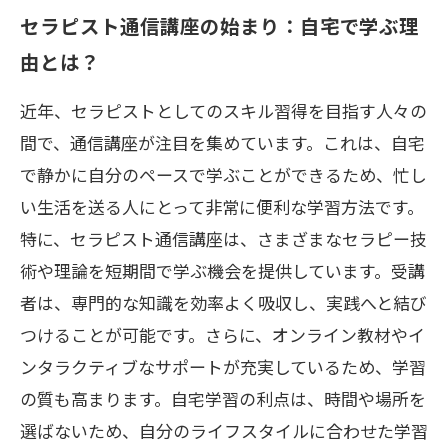
オンライン学習の進化：インタラクティブ教
セラピスト通信講座の始まり：自宅で学ぶ理
材の魅力
由とは？
未来へのステップ：通信講座がセラピストを
支える
近年、セラピストとしてのスキル習得を目指す人々の
間で、通信講座が注目を集めています。これは、自宅
経験者の声：通信講座での学びがキャリアに
で静かに自分のペースで学ぶことができるため、忙し
与える影響
い生活を送る人にとって非常に便利な学習方法です。
あなたもセラピストに：通信講座で新たな道
特に、セラピスト通信講座は、さまざまなセラピー技
を切り開こう
術や理論を短期間で学ぶ機会を提供しています。受講
者は、専門的な知識を効率よく吸収し、実践へと結び
つけることが可能です。さらに、オンライン教材やイ
ンタラクティブなサポートが充実しているため、学習
の質も高まります。自宅学習の利点は、時間や場所を
選ばないため、自分のライフスタイルに合わせた学習