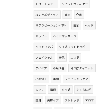
トリートメント
リセットボディケア
横向きボディケア
妊婦
介護
リラクゼーションボディ
推拿
ヘッド
セラピー
ヘッドマッサージ
ヘッドリンパ
タイ式フットセラピー
フェイシャル
美肌
エステ
アイケア
不眠改善
耳つぼダイエット
小顔矯正
美顔
フェイシャルケア
カッサ
講師
タイ式
ふくらはぎ
痩身
美脚ケア
ストレッチ
アロマ