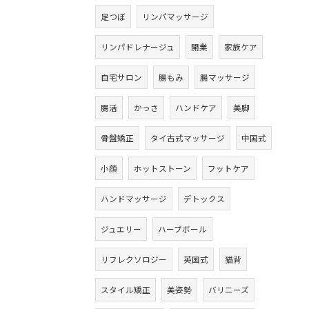
足つぼ
リンパマッサージ
リンパドレナージュ
開業
家族ケア
自宅サロン
腸もみ
腸マッサージ
腸活
かっさ
ハンドケア
美脚
骨盤矯正
タイ古式マッサージ
中国式
小顔
ホットストーン
フットケア
ハンドマッサージ
デトックス
ジュエリー
ハーブボール
リフレクソロジー
英国式
猫背
スタイル矯正
美姿勢
バリニーズ