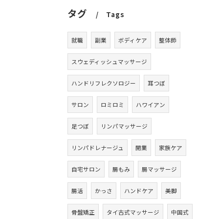
タグ
Tags
就職
副業
ボディケア
整体師
スウェディッシュマッサージ
ハンドリフレクソロジー
耳つぼ
サロン
ロミロミ
ハワイアン
足つぼ
リンパマッサージ
リンパドレナージュ
開業
家族ケア
自宅サロン
腸もみ
腸マッサージ
腸活
かっさ
ハンドケア
美脚
骨盤矯正
タイ古式マッサージ
中国式