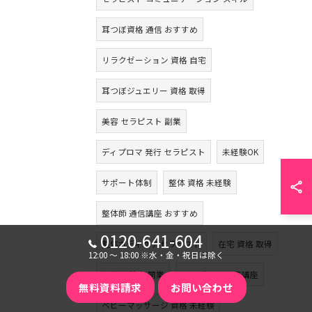
耳つぼ資格 通信 おすすめ
リラクゼーション 資格 自宅
耳つぼジュエリー 資格 取得
美容 セラピスト 副業
ディプロマ 発行 セラピスト
未経験OK
サポート体制
整体 資格 未経験
整体師 通信講座 おすすめ
0120-641-604
整体ボディケアセラピスト
在宅 資格 取得
12:00 〜 18:00 ※水・金・祝日は除く
整体師 独立 開業
リンパケア 通信講座
無料資料請求
お問い合わせ
ベビーマッサージ 資格 未経験