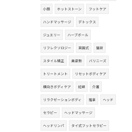
小顔
ホットストーン
フットケア
ハンドマッサージ
デトックス
ジュエリー
ハーブボール
リフレクソロジー
英国式
猫背
スタイル矯正
美姿勢
バリニーズ
トリートメント
リセットボディケア
横向きボディケア
妊婦
介護
リラクゼーションボディ
推拿
ヘッド
セラピー
ヘッドマッサージ
ヘッドリンパ
タイ式フットセラピー