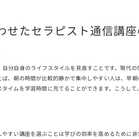
ラピスト通信講座でスキルアップを実現する方法
目標設定の重要性と達成のプロセス
わせたセラピスト通信講座
効果的な学習計画の立て方
技術向上のための実践的トレーニング
ト
継続的な学びを支えるフィードバック活用
、自分自身のライフスタイルを見直すことです。現代の
自己改善を促進するためのリフレクション
えば、朝の時間が比較的静かで集中しやすい人は、早朝
スキルの習得を加速する学習ツールの活用
スタイムを学習時間に充てることができます。こうして
しやすい講座を選ぶことは学びの効率を高めるために非