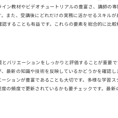
オンラインコミュニティを活用した学びの共有
ライン教材やビデオチュートリアルの豊富さ、講師の専
自宅で学ぶための環境づくり
す。また、受講後にどれだけの実務に活かせるスキルが
デジタル教材の活用法とメリット
確認することも有益です。これらの要素を総合的に比較
技術サポートの充実した講座を選ぶ
ラピスト通信講座がもたらすキャリアの可能性
新しいスキルの習得で開けるキャリアパス
フリーランスとしての独立をサポートする講座
質とバリエーションをしっかりと評価することが重要で
職場での地位向上に役立つ資格取得
が、最新の知識や技術を反映しているかどうかを確認し
エーションが豊富であることも大切です。多様な学習ス
業界ネットワークを広げる機会の提供
程度の頻度で更新されているかも要チェックです。最新
セラピストとしての専門性を高める
講座修了後のビジネスサポートを活用する
分のペースで学べるセラピスト通信講座の魅力