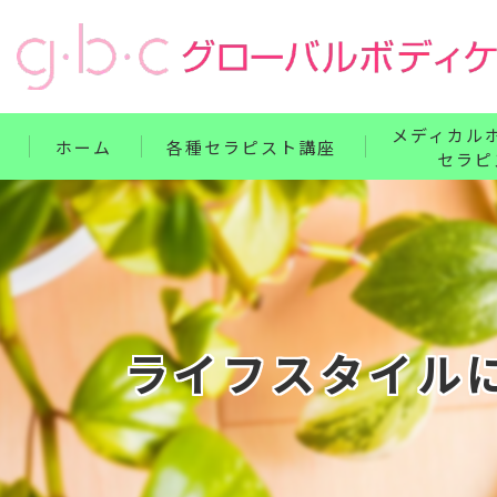
メディカル
ホーム
各種セラピスト講座
セラピ
リンパ・ボディケア整体コース
単科講座
フェイス・ヘッド・耳つぼコース
セット講座
ハンドコース
ホームドクター
フットコース
ライフスタイル
ベビー・腸もみコース
セット講座