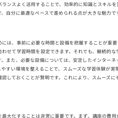
オンライン学習の柔軟性を最大限に活用する
バランスよく活用することで、効率的に知識とスキルを
で、自分に最適なペースで進められる点が大きな魅力で
サポート体制が充実した講座を選ぶ
ラピスト通信講座を選ぶ際の重要なポイント
講座内容が自分の目標に合致しているか確認する
講師の実績と経験をチェックする
めには、事前に必要な時間と設備を把握することが重要
合わせて学習時間を設定できます。それでも、継続的な
受講生のレビューと評価を参考にする
す。また、必要な設備については、安定したインターネ
カスタマーサポートと問い合わせ体制を評価する
しやすい環境を整えることで、スムーズな学習体験が実
練習機会と実地研修の有無を確認する
確認しておくことが賢明です。これにより、スムーズに
修了後のフォローアップ体制を考慮する
ンライン学習のメリットを活かすセラピスト通信講座
オンライン学習の利便性を理解する
インタラクティブな学習体験を提供する講座
を最大化することは非常に重要です。まず、講座の費用