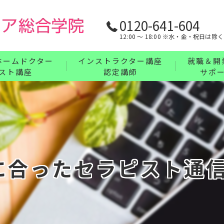
0120-641-604
12:00 〜 18:00 ※水・金・祝日は除く
ホームドクター
インストラクター講座
就職＆開
スト講座
認定講師
サポ
リンパ・ボディケア・整体・腸もみインストラ
業界最強の
フェイス・ヘッド・耳つぼインストラクターコ
充実の教育
講座について
ハンドインストラクターコース
に合ったセラピスト通
フットインストラクターコース
まとめてお得なインストラクターセットコース
インストラクター講座について