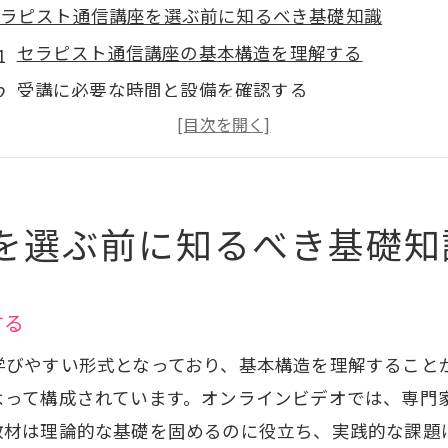
ラピスト通信講座を選ぶ前に知るべき基礎知識
セラピスト通信講座の基本構造を理解する
受講に必要な時間と設備を確認する
費用対効果の高い講座の選び方
教材の質とバリエーションを評価する
講座認定や資格取得の可能性を探る
を選ぶ前に知るべき基礎知
受講後のキャリアサポートを確認する
イフスタイルに合わせたセラピスト通信講座の選び方
自分のライフスタイルを見直すポイント
する
時間管理がしやすい講座の特長
学びやすい形式となっており、基本構造を理解すること
育児や仕事との両立を支援するプログラム
よって構成されています。オンラインビデオでは、専門
学習環境を整えるためのヒント
教材は理論的な基礎を固めるのに役立ち、実践的な課題