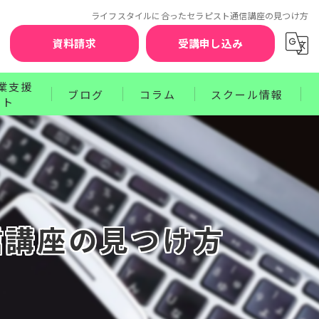
ライフスタイルに合ったセラピスト通信講座の見つけ方
資料請求
受講申し込み
業支援
ブログ
コラム
スクール情報
ート
お知らせ
セラピスト賠償責任補償制度
クターコース
サポート
ワンポイントレッスン
講師紹介
ース
プログラム
受講前の不安を解消するQ&A
お申込みから資格取得までのステップ
信講座の見つけ方
受講生の声
卒業生の声
受講料のお支払方法