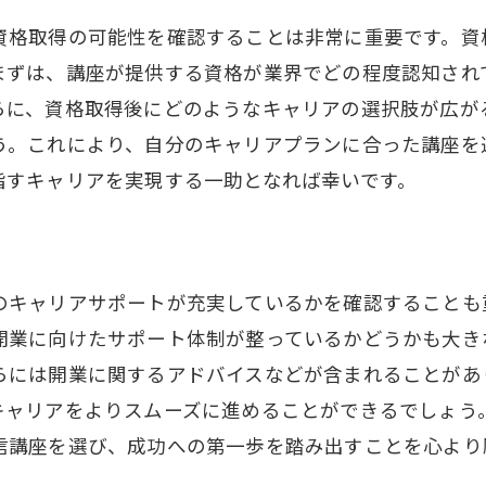
柔軟な学習スケジュールの確保
資格取得の可能性を確認することは非常に重要です。資
ストレスフリーな学びの環境をデザインする
まずは、講座が提供する資格が業界でどの程度認知され
自律的な学習を促進するモチベーション戦略
らに、資格取得後にどのようなキャリアの選択肢が広が
進度に合わせたカリキュラムの調整方法
う。これにより、自分のキャリアプランに合った講座を
自分のペースを守るための時間管理術
指すキャリアを実現する一助となれば幸いです。
自己評価とフィードバックを活用する
活リズムにフィットするセラピスト通信講座の見つけ
生活リズムに合わせた時間割の設定
のキャリアサポートが充実しているかを確認することも
朝型・夜型に対応する講座の選び方
開業に向けたサポート体制が整っているかどうかも大き
週末に集中学習できるプランを選ぶ
らには開業に関するアドバイスなどが含まれることがあ
ライフスタイルに適した学習方法の工夫
キャリアをよりスムーズに進めることができるでしょう
信講座を選び、成功への第一歩を踏み出すことを心より
家族や仕事との調整をサポートするツール
心身の健康を維持しながら学ぶために