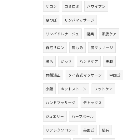
サロン
ロミロミ
ハワイアン
足つぼ
リンパマッサージ
リンパドレナージュ
開業
家族ケア
自宅サロン
腸もみ
腸マッサージ
腸活
かっさ
ハンドケア
美脚
骨盤矯正
タイ古式マッサージ
中国式
小顔
ホットストーン
フットケア
ハンドマッサージ
デトックス
ジュエリー
ハーブボール
リフレクソロジー
英国式
猫背