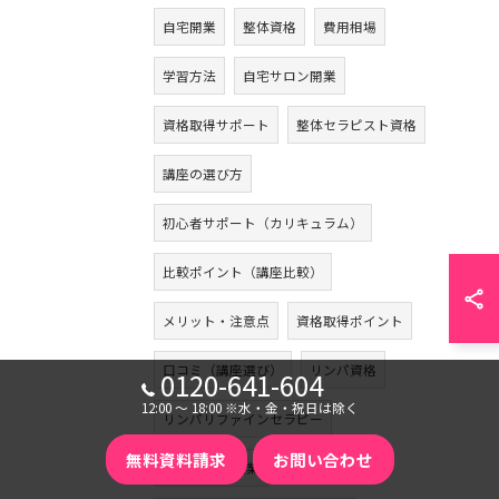
自宅開業
整体資格
費用相場
学習方法
自宅サロン開業
資格取得サポート
整体セラピスト資格
講座の選び方
初心者サポート（カリキュラム）
比較ポイント（講座比較）
メリット・注意点
資格取得ポイント
口コミ（講座選び）
リンパ資格
0120-641-604
12:00 〜 18:00 ※水・金・祝日は除く
リンパリファインセラピー
無料資料請求
お問い合わせ
セラピスト 副業