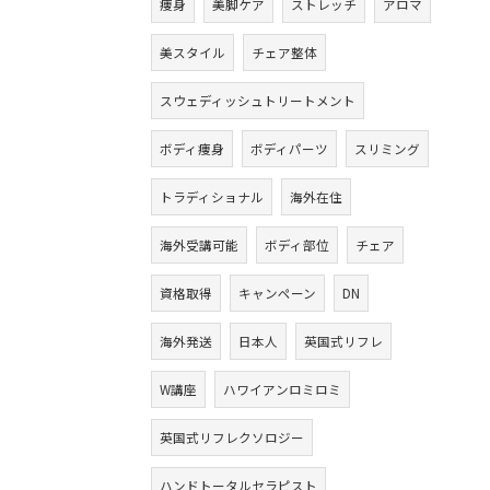
痩身
美脚ケア
ストレッチ
アロマ
美スタイル
チェア整体
スウェディッシュトリートメント
ボディ痩身
ボディパーツ
スリミング
トラディショナル
海外在住
海外受講可能
ボディ部位
チェア
資格取得
キャンペーン
DN
海外発送
日本人
英国式リフレ
W講座
ハワイアンロミロミ
英国式リフレクソロジー
ハンドトータルセラピスト