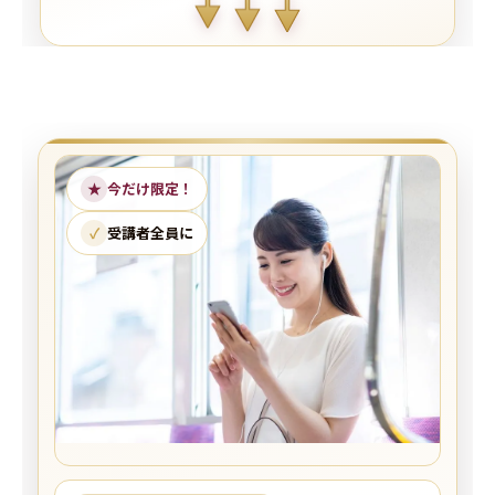
★
今だけ限定！
✓
受講者全員に