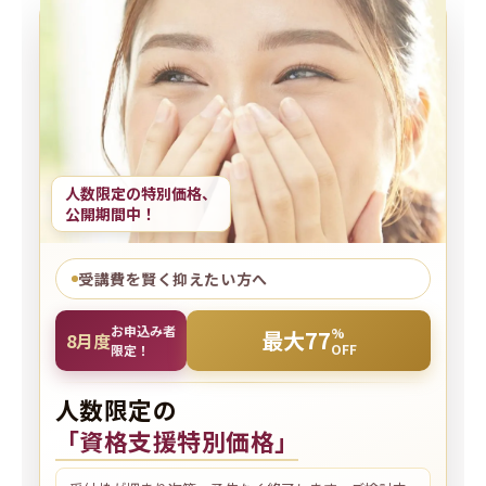
人数限定の特別価格、
公開期間中！
受講費を賢く抑えたい方へ
お申込み者
%
最大77
8
月度
OFF
限定！
人数限定の
「資格支援特別価格」