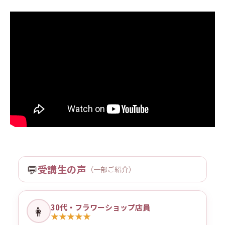
💬
受講生の声
（一部ご紹介）
30代・フラワーショップ店員
👩
★
★
★
★
★