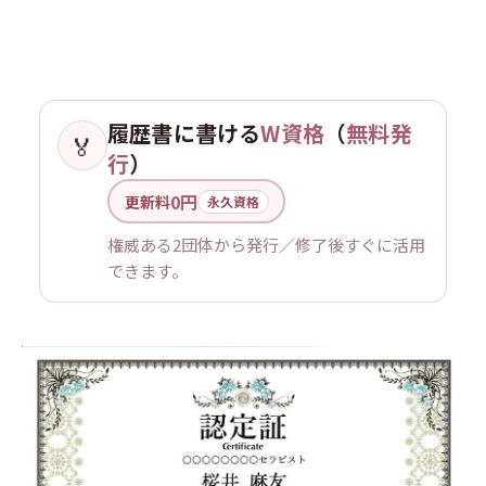
履歴書に書ける
W資格
（
無料発
🏅
行
）
0円
更新料
永久資格
権威ある2団体から発行／修了後すぐに活用
できます。