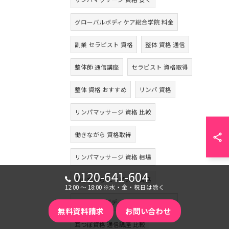
グローバルボディケア総合学院 料金
副業 セラピスト 資格
整体 資格 通信
整体師 通信講座
セラピスト 資格取得
整体 資格 おすすめ
リンパ 資格
リンパマッサージ 資格 比較
働きながら 資格取得
リンパマッサージ 資格 相場
0120-641-604
働きながら セラピスト 資格
12:00 〜 18:00 ※水・金・祝日は除く
グローバルボディケア総合学院 評判
無料資料請求
お問い合わせ
耳つぼ資格 通信講座 比較