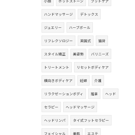
小顔
ホットストーン
フットケア
ハンドマッサージ
デトックス
ジュエリー
ハーブボール
リフレクソロジー
英国式
猫背
スタイル矯正
美姿勢
バリニーズ
トリートメント
リセットボディケア
横向きボディケア
妊婦
介護
リラクゼーションボディ
推拿
ヘッド
セラピー
ヘッドマッサージ
ヘッドリンパ
タイ式フットセラピー
フェイシャル
美肌
エステ