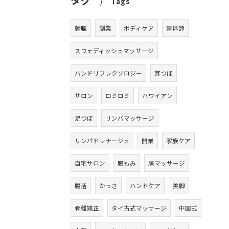
タグ
Tags
就職
副業
ボディケア
整体師
スウェディッシュマッサージ
ハンドリフレクソロジー
耳つぼ
サロン
ロミロミ
ハワイアン
足つぼ
リンパマッサージ
リンパドレナージュ
開業
家族ケア
自宅サロン
腸もみ
腸マッサージ
腸活
かっさ
ハンドケア
美脚
骨盤矯正
タイ古式マッサージ
中国式