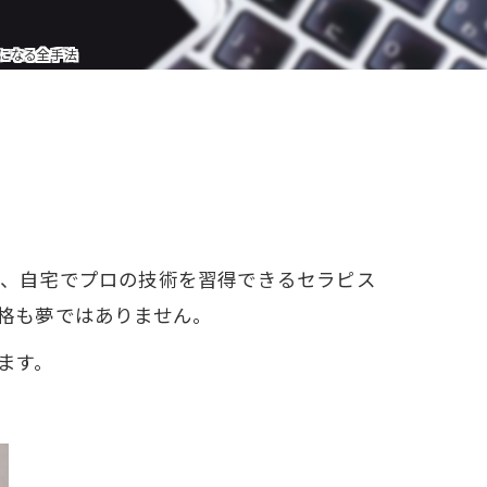
W資格と就職サポート
になる全手法
充実の教育プログラム
就職&開業サポート
20大特典
【通学同等型】カリキュラム
が、自宅でプロの技術を習得できるセラピス
特定商取引法に基づく表記
格も夢ではありません。
ます。