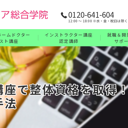
0120-641-604
12:00 〜 18:00 ※水・金・祝日は除く
ホームドクター
インストラクター講座
就職＆開
スト講座
認定講師
サポ
リンパ・ボディケア・整体・腸もみインストラ
業界最強の
フェイス・ヘッド・耳つぼインストラクターコ
充実の教育
講座について
ハンドインストラクターコース
講座で整体資格を取得
フットインストラクターコース
手法
まとめてお得なインストラクターセットコース
インストラクター講座について