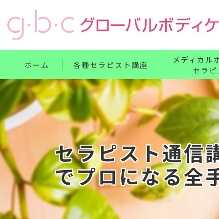
メディカル
ホーム
各種セラピスト講座
セラピ
リンパ・ボディケア整体コース
単科講座
フェイス・ヘッド・耳つぼコース
セット講座
ハンドコース
ホームドクター
セラピスト通信
フットコース
でプロになる全
ベビー・腸もみコース
セット講座