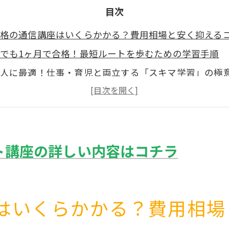
目次
格の通信講座はいくらかかる？費用相場と安く抑える
でも1ヶ月で合格！最短ルートを歩むための学習手順
人に最適！仕事・育児と両立する「スキマ学習」の極
s通信講座：合格率と将来性を徹底比較
得後のキャリア：副業から自宅サロン開業までの道
の声：未経験から「整体師」の夢を叶えた人たちのリ
ト講座の詳しい内容はコチラ
：最小限の投資で一生モノの「整体技術」を手に入れ
はいくらかかる？費用相場