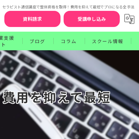
セラピスト通信講座で整体資格を取得！費用を抑えて最短でプロになる全手法
資料請求
受講申し込み
業支援
ブログ
コラム
スクール情報
ート
お知らせ
セラピスト賠償責任補償制度
クターコース
サポート
ワンポイントレッスン
講師紹介
ース
プログラム
受講前の不安を解消するQ&A
！費用を抑えて最短
お申込みから資格取得までのステップ
受講生の声
卒業生の声
受講料のお支払方法