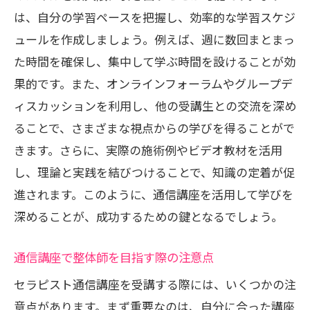
実践的スキルを身につけるためのトレー
は、自分の学習ペースを把握し、効率的な学習スケジ
ニング法
ュールを作成しましょう。例えば、週に数回まとまっ
通信講座でのケーススタディの活用法
た時間を確保し、集中して学ぶ時間を設けることが効
現場で役立つコミュニケーションスキル
果的です。また、オンラインフォーラムやグループデ
の習得
ィスカッションを利用し、他の受講生との交流を深め
整体師としての実践力を高めるフィード
ることで、さまざまな視点からの学びを得ることがで
バック方法
きます。さらに、実際の施術例やビデオ教材を活用
し、理論と実践を結びつけることで、知識の定着が促
進されます。このように、通信講座を活用して学びを
深めることが、成功するための鍵となるでしょう。
通信講座で整体師を目指す際の注意点
セラピスト通信講座を受講する際には、いくつかの注
意点があります。まず重要なのは、自分に合った講座