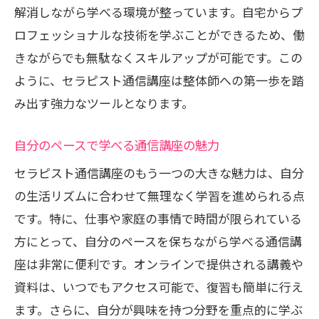
ック
解消しながら学べる環境が整っています。自宅からプ
ロフェッショナルな技術を学ぶことができるため、働
通信講座で学ぶマーケティング戦略
きながらでも無駄なくスキルアップが可能です。この
収入を最大化するための顧客サービスス
ように、セラピスト通信講座は整体師への第一歩を踏
キル
み出す強力なツールとなります。
通信講座でのビジネススキルの活用法
整体師としてのブランディングの重要性
自分のペースで学べる通信講座の魅力
収入アップに直結するコミュニケーショ
セラピスト通信講座のもう一つの大きな魅力は、自分
ンスキル
の生活リズムに合わせて無理なく学習を進められる点
自宅学習を活かすセラピスト通信講座の利便
です。特に、仕事や家庭の事情で時間が限られている
性
方にとって、自分のペースを保ちながら学べる通信講
自宅で学べる！通信講座の時間管理術
座は非常に便利です。オンラインで提供される講義や
ライフスタイルに合わせた柔軟な学習プ
資料は、いつでもアクセス可能で、復習も簡単に行え
ラン
ます。さらに、自分が興味を持つ分野を重点的に学ぶ