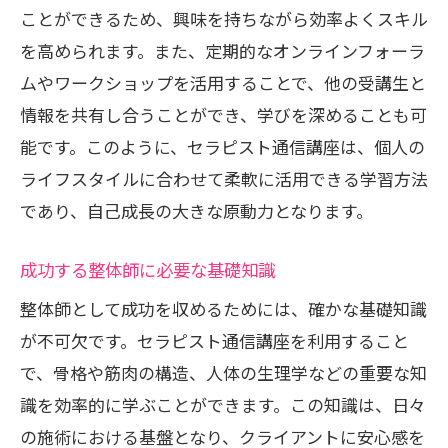
ことができるため、興味を持ちながら効率よくスキル
オンライン学習のメリットとデメリット
を高められます。また、定期的なオンラインフォーラ
自宅での学びを最大化するツールの選び
ムやワークショップを活用することで、他の受講生と
方
情報を共有し合うことができ、学びを深めることも可
通信講座でのスケジュール管理のコツ
能です。このように、セラピスト通信講座は、個人の
効率的な学習環境の整備方法
ライフスタイルに合わせて柔軟に活用できる学習方法
整体師として成功するためのセラピスト通信
であり、自己成長の大きな原動力となります。
講座の活用法
成功する整体師が実践する通信講座の活
成功する整体師に必要な基礎知識
用術
整体師として成功を収めるためには、確かな基礎知識
学んだ知識を実践に移すためのステップ
が不可欠です。セラピスト通信講座を利用すること
通信講座を通じて得たスキルの実践方法
で、骨格や筋肉の構造、人体の生理学などの重要な知
整体師としてのキャリアアップ戦略
識を効率的に学ぶことができます。この知識は、日々
の施術における基盤となり、クライアントに安心感を
通信講座修了後に取るべきアクションプ