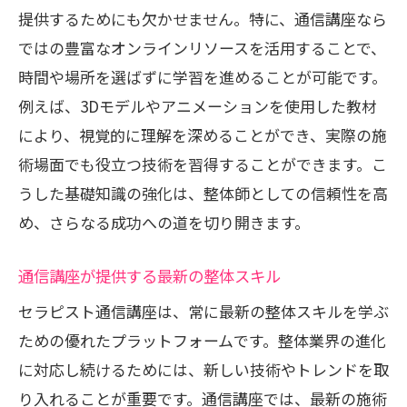
提供するためにも欠かせません。特に、通信講座なら
ラン
ではの豊富なオンラインリソースを活用することで、
成功する整体師になるための継続的学習
時間や場所を選ばずに学習を進めることが可能です。
の重要性
例えば、3Dモデルやアニメーションを使用した教材
セラピスト通信講座で学ぶビジネススキルの
により、視覚的に理解を深めることができ、実際の施
重要性
術場面でも役立つ技術を習得することができます。こ
整体師に必要な基本的ビジネススキル
うした基礎知識の強化は、整体師としての信頼性を高
通信講座で学べる経営戦略の基礎
め、さらなる成功への道を切り開きます。
顧客獲得に役立つマーケティング知識
通信講座で習得するリーダーシップスキ
通信講座が提供する最新の整体スキル
ル
セラピスト通信講座は、常に最新の整体スキルを学ぶ
整体師としての競争力を高める方法
ための優れたプラットフォームです。整体業界の進化
に対応し続けるためには、新しい技術やトレンドを取
収入を安定させる財務管理知識
り入れることが重要です。通信講座では、最新の施術
持続可能な整体師のキャリアを築く方法