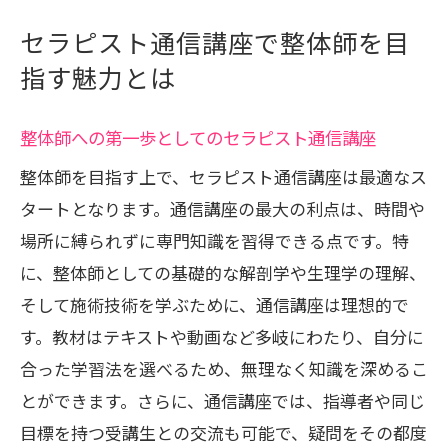
セラピスト通信講座を活用した技術力の向上
セラピスト通信講座で整体師を目
法
指す魅力とは
自宅でスキルアップ！通信講座の効果的
な学習法
整体師への第一歩としてのセラピスト通信講座
オンライン講座で学ぶ最新の整体技術
整体師を目指す上で、セラピスト通信講座は最適なス
実践力を養うための通信講座の選び方
タートとなります。通信講座の最大の利点は、時間や
通信講座での実技トレーニングの重要性
場所に縛られずに専門知識を習得できる点です。特
技術力を高めるための継続的な学習法
に、整体師としての基礎的な解剖学や生理学の理解、
整体師としての信頼性を高めるスキル習
そして施術技術を学ぶために、通信講座は理想的で
得
す。教材はテキストや動画など多岐にわたり、自分に
収入アップの秘訣をセラピスト通信講座で学
合った学習法を選べるため、無理なく知識を深めるこ
ぶ
とができます。さらに、通信講座では、指導者や同じ
整体師としての収入を向上させるテクニ
目標を持つ受講生との交流も可能で、疑問をその都度