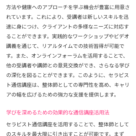
方法や健康へのアプローチを学ぶ機会が豊富に用意さ
長期的なキャリア設計の重要性と方法
れています。これにより、受講者は新しいスキルを迅
持続可能なビジネスモデルの構築法
速に身につけ、クライアントの多様なニーズに対応す
整体師としての自己成長を促す学び
ることができます。実践的なワークショップやビデオ
変化に対応するための柔軟なキャリアプ
講義を通じて、リアルタイムでの技術習得が可能で
ラン
す。また、オンラインフォーラムを活用することで、
整体師の職業倫理と持続可能性
他の受講者や講師との意見交換ができ、さらなる学び
通信講座での学びを活かしたキャリアア
の深化を図ることができます。このように、セラピス
ップの実践
ト通信講座は、整体師としての専門性を高め、キャリ
アの幅を広げるための強力な支援を提供します。
セラピスト通信講座が提供する実践的スキル
の魅力
学びを深めるための効果的な通信講座活用法
即戦力を養うための実践的カリキュラム
セラピスト通信講座を活用することで、整体師として
通信講座で学ぶ整体技術の応用事例
のスキルを最大限に引き出すことが可能です。まず