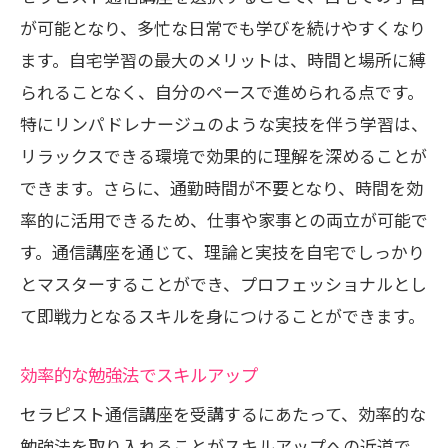
ージュの新たな可能性
が可能となり、多忙な日常でも学びを続けやすくなり
通信講座で広がるキャリアの選択肢
ます。自宅学習の最大のメリットは、時間と場所に縛
られることなく、自分のペースで進められる点です。
最新技術を取り入れた学習プログラム
特にリンパドレナージュのような実技を伴う学習は、
通信講座が提供する新しい学びの形
リラックスできる環境で効果的に理解を深めることが
グローバルな視点を持つセラピスト育成
できます。さらに、通勤時間が不要となり、時間を効
実践に役立つ具体的な技術指導
率的に活用できるため、仕事や家事との両立が可能で
未来の可能性を広げるリンパドレナージ
す。通信講座を通じて、理論と実技を自宅でしっかり
ュ
とマスターすることができ、プロフェッショナルとし
リンパドレナージュの技術を究めるためのセ
て即戦力となるスキルを身につけることができます。
ラピスト通信講座の魅力
深い理論理解とその応用
効率的な勉強法でスキルアップ
実践的なスキルを短期間で習得
セラピスト通信講座を受講するにあたって、効率的な
講師からの直接指導のメリット
勉強法を取り入れることがスキルアップへの近道で