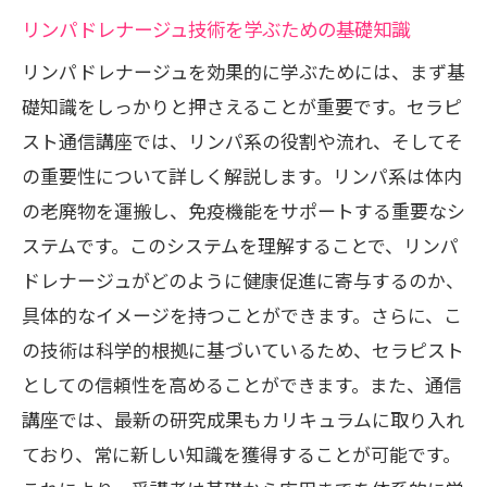
仕事と学習の両立を可能にする方法
リンパドレナージュ技術を学ぶための基礎知識
忙しさに応じたカスタマイズ学習
リンパドレナージュを効果的に学ぶためには、まず基
セラピスト通信講座とリンパドレナージュで
礎知識をしっかりと押さえることが重要です。セラピ
切り開く新たなキャリアパス
スト通信講座では、リンパ系の役割や流れ、そしてそ
の重要性について詳しく解説します。リンパ系は体内
通信講座がもたらすキャリアチャンス
の老廃物を運搬し、免疫機能をサポートする重要なシ
リンパドレナージュを活かす多様な職業
ステムです。このシステムを理解することで、リンパ
通信講座で得たスキルの実践活用
ドレナージュがどのように健康促進に寄与するのか、
新たな職業分野への挑戦方法
具体的なイメージを持つことができます。さらに、こ
通信講座が提供するビジネスの可能性
の技術は科学的根拠に基づいているため、セラピスト
キャリアパスを広げるためのステップ
としての信頼性を高めることができます。また、通信
セラピスト通信講座がリンパドレナージュ学
講座では、最新の研究成果もカリキュラムに取り入れ
習に最適な理由とは
ており、常に新しい知識を獲得することが可能です。