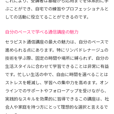
通信講座が選ばれる理由とその特長
これにより、受講者は基礎から応用までを体系的に学
ぶことができ、自宅での練習やプロフェッショナルと
理論と実践を融合した学習法
しての活動に役立てることができるのです。
多様な学習スタイルに対応
専門家による丁寧な指導
自分のペースで学べる通信講座の魅力
習得に必要な知識の体系化
セラピスト通信講座の最大の魅力は、自分のペースで
長期的なサポート体制の充実
進められる点にあります。特にリンパドレナージュの
技術を学ぶ際、固定の時間や場所に縛られず、自分の
生活スタイルに合わせて学習できることは非常に有益
です。忙しい生活の中で、自由に時間を選べることは
ストレスを軽減し、学習への集中力を高めます。オン
ラインでのサポートやフォローアップを受けながら、
実践的なスキルを効果的に習得できるこの講座は、社
会人や家庭を持つ方にとって理想的な選択と言えるで