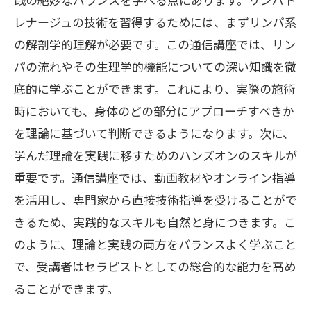
学ぶ理由とその効果
レナージュの技術を習得するためには、まずリンパ系
通信講座が与える学びの自由度
の解剖学的理解が必要です。この通信講座では、リン
プロフェッショナルスキルの取得
パの流れやその生理学的機能についての深い知識を徹
時間と場所にとらわれない学習
底的に学ぶことができます。これにより、実際の施術
個別ニーズに応えるカリキュラム
時においても、身体のどの部分にアプローチすべきか
心身の健康に役立つ知識の習得
を理論に基づいて判断できるようになります。次に、
学んだ理論を実践に移すためのハンズオンのスキルが
通信講座を活用したキャリアアップ
重要です。通信講座では、動画教材やオンライン指導
忙しい方に最適なセラピスト通信講座でリン
を活用し、専門家から直接技術指導を受けることがで
パドレナージュを習得しよう
きるため、実践的なスキルも自然と身につきます。こ
忙しい人のための学習管理術
のように、理論と実践の両方をバランスよく学ぶこと
スキマ時間を活用した効率的学習
で、受講者はセラピストとしての総合的な能力を高め
通信講座の柔軟性がもたらす利便性
ることができます。
短時間で習得できる学習プラン