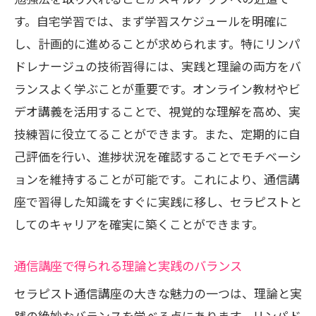
す。自宅学習では、まず学習スケジュールを明確に
学習を支える充実した教材
し、計画的に進めることが求められます。特にリンパ
技術向上をサポートするフィードバック
ドレナージュの技術習得には、実践と理論の両方をバ
通信講座が可能にする実践的な技術習得
ランスよく学ぶことが重要です。オンライン教材やビ
セラピスト通信講座を活用したリンパドレナ
デオ講義を活用することで、視覚的な理解を高め、実
ージュのスキルアップ法
技練習に役立てることができます。また、定期的に自
効率的に学ぶための時間管理術
己評価を行い、進捗状況を確認することでモチベーシ
通信講座で学ぶべき重要スキル
ョンを維持することが可能です。これにより、通信講
自主学習を促進する環境作り
座で習得した知識をすぐに実践に移し、セラピストと
進捗を追跡するための効率的な方法
してのキャリアを確実に築くことができます。
自分の強みを活かすスキルアップ戦略
通信講座で得られる理論と実践のバランス
オンラインリソースを活用した学び
セラピスト通信講座の大きな魅力の一つは、理論と実
セラピスト通信講座でリンパドレナージュを
践の絶妙なバランスを学べる点にあります。リンパド