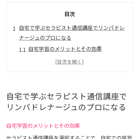
目次
自宅で学ぶセラピスト通信講座でリンパドレ
ナージュのプロになる
自宅学習のメリットとその効果
効率的な勉強法でスキルアップ
通信講座で得られる理論と実践のバラン
ス
リンパドレナージュ技術を学ぶための基
自宅で学ぶセラピスト通信講座で
礎知識
リンパドレナージュのプロになる
自分のペースで学べる通信講座の魅力
プロになるために必要な心構え
自宅学習のメリットとその効果
セラピスト通信講座がもたらすリンパドレナ
セラピスト通信講座を選択することで、自宅での学習