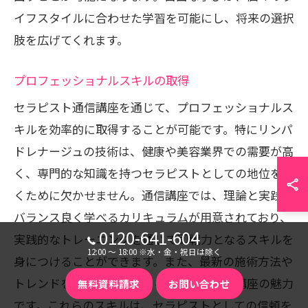
イフスタイルに合わせた学習を可能にし、将来の選択
肢を広げてくれます。
プロフェッショナルスキルの取得
セラピスト通信講座を通じて、プロフェッショナルス
キルを効率的に取得することが可能です。特にリンパ
ドレナージュの技術は、健康や美容業界での需要が高
く、専門的な知識を持つセラピストとしての地位を築
くために欠かせません。通信講座では、理論と実践を
バランス良く学べるカリキュラムが用意されており、
0120-641-604
実践的なトレーニングを通じて即戦力となるスキルを
12:00 〜 18:00 ※水・金・祝日は除く
身につけることができます。また、最新の施術方法や
トレンドを学ぶことができることも、通信講座の魅力
無料資料請求
お問い合わせ
です。これらのスキルは、セラピストとしての信頼を