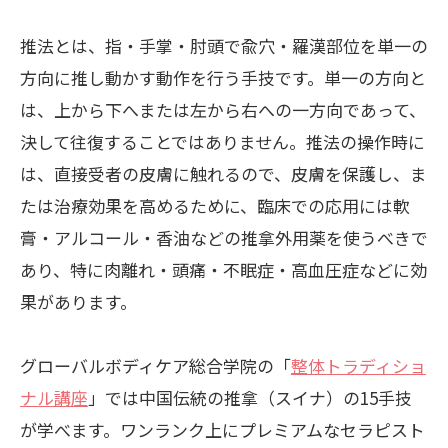
推法とは、指・手掌・肘頭で兪穴・羅漢部位を単一の
方向に推し動かす動作を行う手技です。単一の方向と
は、上から下へまたは左から右への一方向であって、
決して往復することではありません。推法の操作時に
は、直接受者の皮膚に触れるので、皮膚を保護し、ま
たは治療効果を高めるために、臨床での応用には軟
膏・アルコール・香油などの推拿外用薬を使うべきで
あり、特に肉離れ・頭痛・不眠症・高血圧症などに効
果があります。
グローバルボディケア総合学院の「
整体トラディショ
ナル講座
」では中国伝統の推拿（スイナ）の
15
手技
が学べます。ワンランク上にプレミアムなセラピスト