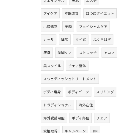
フェイシャル
美肌
エステ
アイケア
不眠改善
耳つぼダイエット
小顔矯正
美顔
フェイシャルケア
カッサ
講師
タイ式
ふくらはぎ
痩身
美脚ケア
ストレッチ
アロマ
美スタイル
チェア整体
スウェディッシュトリートメント
ボディ痩身
ボディパーツ
スリミング
トラディショナル
海外在住
海外受講可能
ボディ部位
チェア
資格取得
キャンペーン
DN