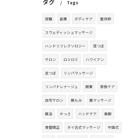
タグ
Tags
就職
副業
ボディケア
整体師
スウェディッシュマッサージ
ハンドリフレクソロジー
耳つぼ
サロン
ロミロミ
ハワイアン
足つぼ
リンパマッサージ
リンパドレナージュ
開業
家族ケア
自宅サロン
腸もみ
腸マッサージ
腸活
かっさ
ハンドケア
美脚
骨盤矯正
タイ古式マッサージ
中国式