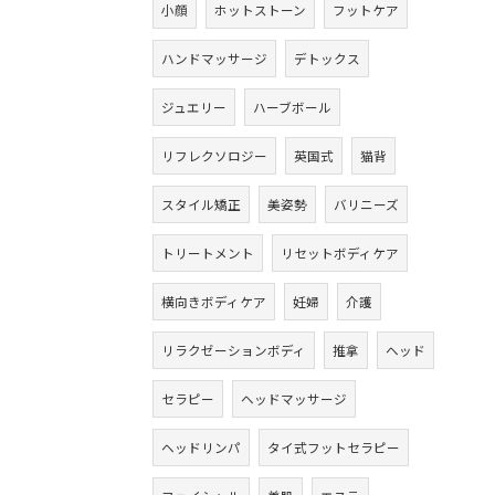
小顔
ホットストーン
フットケア
ハンドマッサージ
デトックス
ジュエリー
ハーブボール
リフレクソロジー
英国式
猫背
スタイル矯正
美姿勢
バリニーズ
トリートメント
リセットボディケア
横向きボディケア
妊婦
介護
リラクゼーションボディ
推拿
ヘッド
セラピー
ヘッドマッサージ
ヘッドリンパ
タイ式フットセラピー