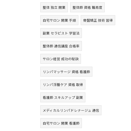
整体 独立 開業
整体師 資格 難易度
自宅サロン 開業 手順
骨盤矯正 技術 習得
副業 セラピスト 学習法
整体師 通信講座 合格率
サロン経営 成功の秘訣
リンパマッサージ 資格 看護師
リンパ浮腫ケア 資格 取得
看護師 スキルアップ 副業
メディカルリンパドレナージュ 通信
自宅サロン 開業 看護師