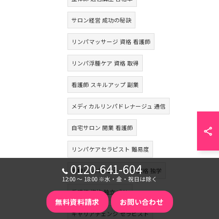
サロン経営 成功の秘訣
リンパマッサージ 資格 看護師
リンパ浮腫ケア 資格 取得
看護師 スキルアップ 副業
メディカルリンパドレナージュ 通信
自宅サロン 開業 看護師
リンパケアセラピスト 難易度
0120-641-604
医療リンパドレナージュ 資格 独学
12:00 〜 18:00 ※水・金・祝日は除く
看護師 資格 独立 成功
無料資料請求
お問い合わせ
キャリアチェンジ セラピスト