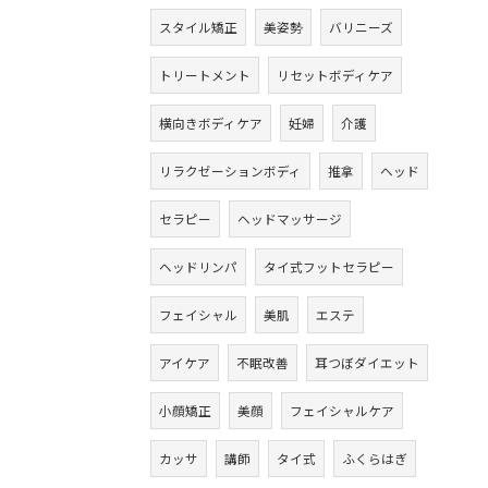
スタイル矯正
美姿勢
バリニーズ
トリートメント
リセットボディケア
横向きボディケア
妊婦
介護
リラクゼーションボディ
推拿
ヘッド
セラピー
ヘッドマッサージ
ヘッドリンパ
タイ式フットセラピー
フェイシャル
美肌
エステ
アイケア
不眠改善
耳つぼダイエット
小顔矯正
美顔
フェイシャルケア
カッサ
講師
タイ式
ふくらはぎ