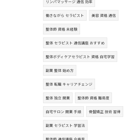
リンパマッサージ 通信 効率
働きながら セラピスト
美容 資格 通信
整体師 資格 未経験
整体 セラピスト 通信講座 おすすめ
整体ボディケアセラピスト 資格 自宅学習
副業 整体 始め方
整体 転職 キャリアチェンジ
整体 独立 開業
整体師 資格 難易度
自宅サロン 開業 手順
骨盤矯正 技術 習得
副業 セラピスト 学習法
整体師 通信講座 合格率