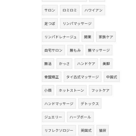
サロン
ロミロミ
ハワイアン
足つぼ
リンパマッサージ
リンパドレナージュ
開業
家族ケア
自宅サロン
腸もみ
腸マッサージ
腸活
かっさ
ハンドケア
美脚
骨盤矯正
タイ古式マッサージ
中国式
小顔
ホットストーン
フットケア
ハンドマッサージ
デトックス
ジュエリー
ハーブボール
リフレクソロジー
英国式
猫背