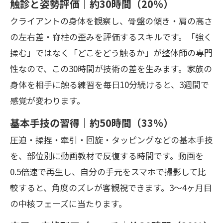
触診と姿勢評価｜約30時間（20%）
クライアントの身体を観察し、骨盤の傾き・肩の高さ
の左右差・脊柱の歪みを評価するスキルです。「強く
揉む」ではなく「どこをどう触るか」が整体師の専門
性なので、この30時間が技術の差を生みます。家族の
身体を相手に触る練習を毎日10分続けると、3週間で
感覚が変わります。
基本手技の習得｜約50時間（33%）
圧迫・揉捏・牽引・回旋・タッピングなどの基本手技
を、部位別に動画教材で反復する時間です。動画を
0.5倍速で再生し、自分の手元をスマホで撮影して比
較すると、角度のズレが客観視できます。3〜4ヶ月目
の中核フェーズに当たります。