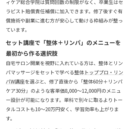
ィケア総合学院は質問回数の制限がなく、卒業生はセ
ラピスト賠償責任補償に加入できます。修了後すぐ有
償施術や副業に進む方が安心して動ける枠組みが整っ
ています。
セット講座で「整体＋リンパ」のメニューを
最初から作る選択肢
自宅サロン開業を視野に入れている方は、整体とリン
パマッサージをセットで学べる
整体トッププロ・リン
パW講座
を選ぶと、修了直後から「整体60分＋リンパ
ケア30分」のような客単価8,000〜12,000円のメニュ
ー設計が可能になります。単科で別々に取るよりトー
タルコストも10〜20万円安く、学習効率も上がりま
す。