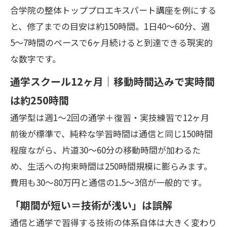
合学院の整体トッププロエキスパート講座を例にする
と、修了までの目安は約150時間。1日40〜60分、週
5〜7時間のペースで6ヶ月続けると到達できる現実的
な数字です。
通学スクール12ヶ月｜移動時間込みで実時間
は約250時間
通学型は週1〜2回の通学＋復習・実技練習で12ヶ月
前後が標準で、純粋な学習時間は通信と同じ150時間
程度ながら、片道30〜60分の移動時間が加わるた
め、生活への拘束時間は250時間規模に膨らみます。
費用も30〜80万円と通信の1.5〜3倍が一般的です。
「期間が短い＝技術が浅い」は誤解
通信と通学で習得する技術の体系自体は大きく変わり