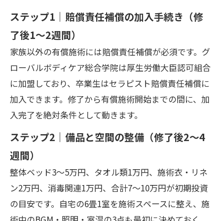
ステップ1｜賠償責任補償の加入手続き（修
了後1〜2週間）
家族以外の有償施術には賠償責任補償が必須です。グ
ローバルボディケア総合学院は厚生労働大臣認可組合
に加盟しており、卒業生はセラピスト賠償責任補償に
加入できます。修了から有償施術開始までの間に、加
入完了を絶対条件として動きます。
ステップ2｜備品と空間の整備（修了後2〜4
週間）
整体ベッド3〜5万円、タオル類1万円、施術衣・リネ
ン2万円、消毒関連1万円、合計7〜10万円が初期投資
の目安です。自宅の6畳1室を施術スペースに整え、施
術中のBGM・照明・室温の3点も最初に決めておく