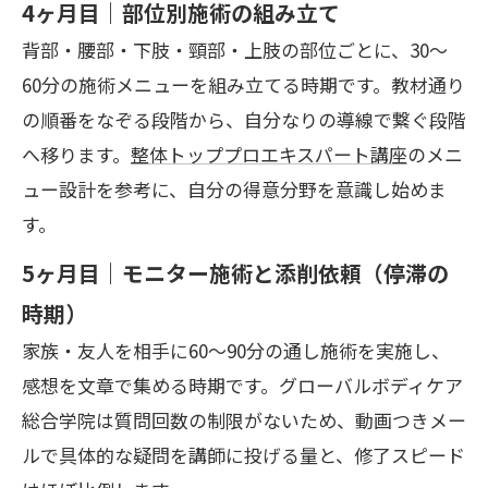
4ヶ月目｜部位別施術の組み立て
背部・腰部・下肢・頸部・上肢の部位ごとに、30〜
60分の施術メニューを組み立てる時期です。教材通り
の順番をなぞる段階から、自分なりの導線で繋ぐ段階
へ移ります。
整体トッププロエキスパート講座
のメニ
ュー設計を参考に、自分の得意分野を意識し始めま
す。
5ヶ月目｜モニター施術と添削依頼（停滞の
時期）
家族・友人を相手に60〜90分の通し施術を実施し、
感想を文章で集める時期です。グローバルボディケア
総合学院は質問回数の制限がないため、動画つきメー
ルで具体的な疑問を講師に投げる量と、修了スピード