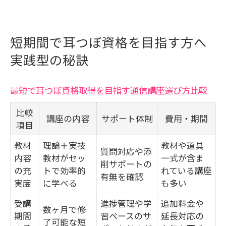
短期間で耳つぼ資格を目指す方へ
実践型の秘訣
最短で耳つぼ資格取得を目指す通信講座選び方比較
比較
講座の内容
サポート体制
費用・期間
項目
教材
理論＋実技
教材や道具
質問対応や添
内容
教材がセッ
一式が含ま
削サポートの
の充
トで効率的
れている講座
有無を確認
実度
に学べる
も多い
受講
進捗管理や学
追加料金や
数ヶ月で修
期間
習ペースのサ
延長対応の
了可能な短