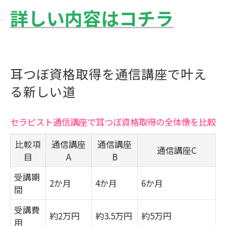
ランスとは
詳しい内容はコチラ
通信講座と通学講座の違いを比較表でチ
ェック
自宅学習派も安心のセラピスト通信講座活用
術
耳つぼ資格取得を通信講座で叶え
自宅で学べるセラピスト通信講座の活用
る新しい道
ポイント一覧
セラピスト通信講座で耳つぼ資格取得の全体像を比較
忙しい女性におすすめの耳つぼ資格取得
方法
比較項
通信講座
通信講座
通信講座C
目
通信講座で効率よく実技を身につけるコ
A
B
ツ
受講期
2か月
4か月
6か月
間
自宅学習で挫折しないためのサポート体
制とは
受講費
約2万円
約3.5万円
約5万円
用
耳つぼ資格取得を叶える学習スケジュー