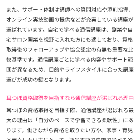
また、サポート体制は講師への質問対応や添削指導、
副業・自宅サロン開業に強いセラピスト
オンライン実技動画の提供などが充実している講座が
通信講座比較
選ばれています。自宅で学べる通信講座は、副業や自
サロン開業を目指す人に必要な耳つぼ資
宅サロン開業を視野に入れた方にも適しており、資格
格取得の知識
取得後のフォローアップや協会認定の有無も重要な比
通信講座で学ぶ副業としての耳つぼ活用
較基準です。通信講座ごとに学べる内容やサポート範
法
囲が異なるため、目的やライフスタイルに合った講座
資格取得後のサロン運営サポート体制を
選びが成功の鍵となります。
紹介
副業成功のために押さえたい通信講座の
耳つぼ資格取得を目指すなら通信講座が選ばれる理由
選び方
耳つぼの資格取得を目指す際、通信講座が選ばれる最
サポートが充実する耳つぼ資格講座の選び方
大の理由は「自分のペースで学習できる柔軟性」にあ
サポート体制が手厚いセラピスト通信講
ります。働きながら資格を取りたい方や、家事・育児
座一覧
と両立したい方にとって、通学不要で自宅で学べる通