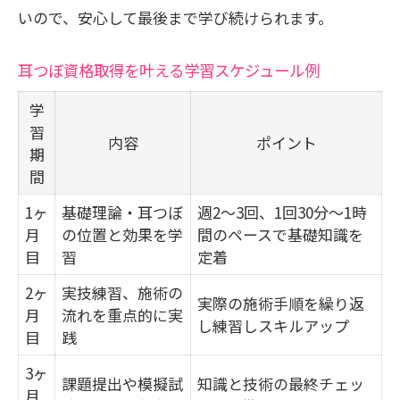
いので、安心して最後まで学び続けられます。
耳つぼ資格取得を叶える学習スケジュール例
学
習
内容
ポイント
期
間
1ヶ
基礎理論・耳つぼ
週2～3回、1回30分～1時
月
の位置と効果を学
間のペースで基礎知識を
目
習
定着
2ヶ
実技練習、施術の
実際の施術手順を繰り返
月
流れを重点的に実
し練習しスキルアップ
目
践
3ヶ
課題提出や模擬試
知識と技術の最終チェッ
月