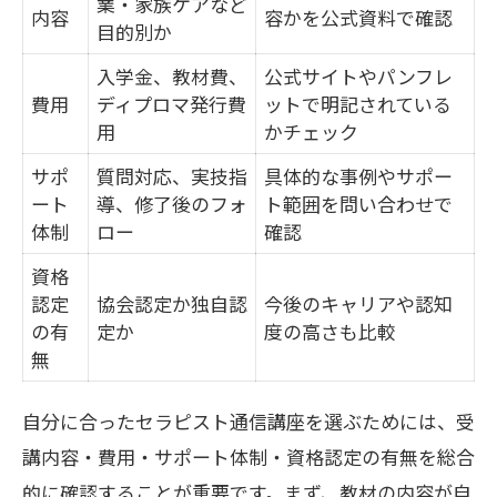
業・家族ケアなど
内容
容かを公式資料で確認
実践に役立つ卒業後の学び直し方法
目的別か
通信講座卒業生の声から学ぶ活用ポイン
入学金、教材費、
公式サイトやパンフレ
費用
ディプロマ発行費
ットで明記されている
ト
用
かチェック
サポ
質問対応、実技指
具体的な事例やサポー
ート
導、修了後のフォ
ト範囲を問い合わせで
体制
ロー
確認
資格
認定
協会認定か独自認
今後のキャリアや認知
の有
定か
度の高さも比較
無
自分に合ったセラピスト通信講座を選ぶためには、受
講内容・費用・サポート体制・資格認定の有無を総合
的に確認することが重要です。まず、教材の内容が自