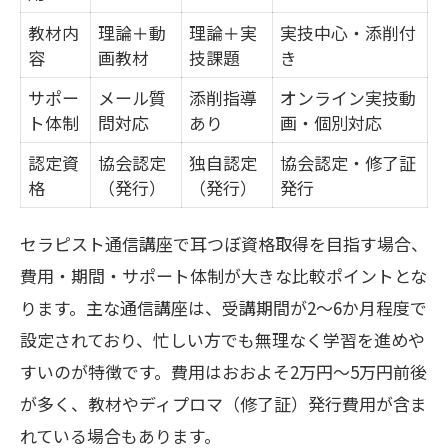
ル例
教材内
理論＋動
理論＋実
実技中心・添削付
容
画教材
技課題
き
短期間で耳つぼ資格を目指す方へ実践型の秘
サポー
メール質
添削指導
オンライン実技動
訣
ト体制
問対応
あり
画・個別対応
最短で耳つぼ資格取得を目指す通信講座
認定資
協会認定
独自認定
協会認定・修了証
選び方比較
格
（発行）
（発行）
発行
短期間で実技力が身につく学習方法とは
耳つぼ資格取得を早めるポイントは何か
セラピスト通信講座で耳つぼ資格取得を目指す場合、
セラピスト通信講座で効率よく学ぶ時間
費用・期間・サポート体制が大きな比較ポイントとな
配分の工夫
ります。主な通信講座は、受講期間が2〜6か月程度で
設定されており、忙しい方でも無理なく学習を進めや
実践型通信講座のメリットと注意点をチ
すいのが特徴です。費用はおおよそ2万円〜5万円前後
ェック
が多く、教材やディプロマ（修了証）発行費用が含ま
副業やサロン開業に役立つ通信講座のポイン
れている場合もあります。
ト