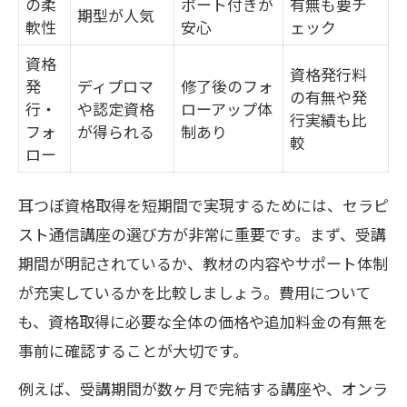
の柔
ポート付きが
有無も要チ
期型が人気
軟性
安心
ェック
資格
資格発行料
発
ディプロマ
修了後のフォ
の有無や発
行・
や認定資格
ローアップ体
行実績も比
フォ
が得られる
制あり
較
ロー
耳つぼ資格取得を短期間で実現するためには、セラピ
スト通信講座の選び方が非常に重要です。まず、受講
期間が明記されているか、教材の内容やサポート体制
が充実しているかを比較しましょう。費用について
も、資格取得に必要な全体の価格や追加料金の有無を
事前に確認することが大切です。
例えば、受講期間が数ヶ月で完結する講座や、オンラ