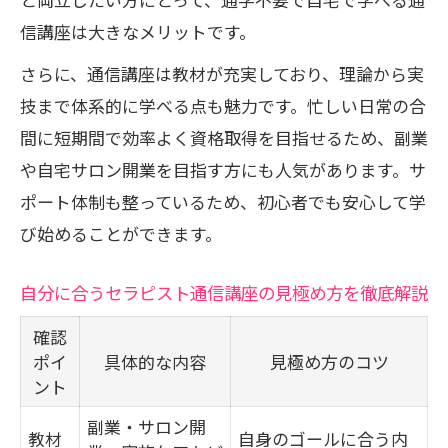
受講中に困った時のサポート内容を比較
信講座は大きなメリットです。
耳つぼ資格取得者の満足度が高い理由
さらに、通信講座は教材が充実しており、理論から実
通信講座の質問対応や添削サービスの活
技まで体系的に学べる点も魅力です。忙しい日常の合
用法
間に短期間で効率よく資格取得を目指せるため、副業
安心して学べるサポート付き講座の探し
や自宅サロン開業を目指す方にも人気があります。サ
方
ポート体制も整っているため、初心者でも安心して学
び始めることができます。
資格取得後も安心できる通信講座の魅力とは
資格取得後のサポート内容を比較できる
自分に合うセラピスト通信講座の見極め方を徹底解説
表
確認
セラピスト通信講座で学んだ後の活用事
ポイ
具体的な内容
見極め方のコツ
例
ント
耳つぼ資格取得後に役立つフォローアッ
副業・サロン開
教材
プ体制
自身のゴールに合う内