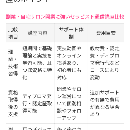
副業・自宅サロン開業に強いセラピスト通信講座比較
比較
サポート体
講座内容
費用目安
項目
制
短期間で基礎
実技動画や
教材費・認定
理
理論と実技を
オンライン
費・ディプロ
論・
学習可能、耳
指導あり、
マ発行代など
技術
つぼ資格に特
初心者にも
コースにより
習得
化
対応
変動
開業やサロ
資格
追加サポート
ディプロマ発
ン運営につ
取得
の有無で費用
行・認定証取
いて個別相
後の
が異なる場合
得可能
談やフォロ
支援
あり
ーアップ
副
耳つぼジュエ
修了後のキ