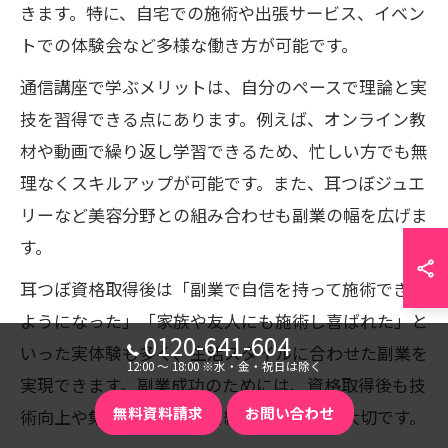
きます。特に、自宅での施術や出張サービス、イベン
トでの体験会など多様な働き方が可能です。
通信講座で学ぶメリットは、自分のペースで理論と実
技を習得できる点にあります。例えば、オンライン教
材や動画で繰り返し学習できるため、忙しい方でも無
理なくスキルアップが可能です。また、耳つぼジュエ
リーなど美容分野との組み合わせも副業の幅を広げま
す。
耳つぼ資格取得後は「副業で自信を持って施術できる
ようになった」「家族や友人にも施術し喜ばれた」と
0120-641-604
いった実体験も多く、生活スタイルに合わせた副業を
12:00 〜 18:00 ※水・金・祝日は除く
実現できます。副業成功のためには、資格取得後も技
無料資料請求
お問い合わせ
術向上や集客方法の学習を継続することが大切です。