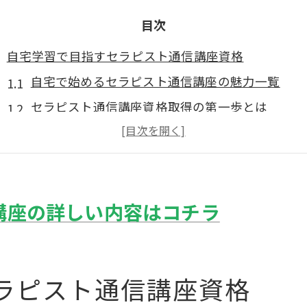
目次
自宅学習で目指すセラピスト通信講座資格
自宅で始めるセラピスト通信講座の魅力一覧
セラピスト通信講座資格取得の第一歩とは
働きながら学ぶ人に適した通信講座活用法
独学と通信講座の違いを知るメリット
リンパマッサージ資格取得までの流れを解説
講座の詳しい内容はコチラ
リンパマッサージ通信講座の選び方入門
リンパマッサージ通信講座比較で見る注目ポイン
おすすめセラピスト通信講座の特徴を押さえる
ラピスト通信講座資格
費用や期間で選ぶリンパ資格講座の賢い選択