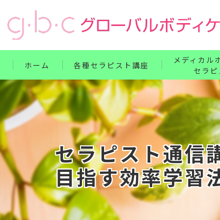
メディカル
ホーム
各種セラピスト講座
セラピ
リンパ・ボディケア整体コース
単科講座
フェイス・ヘッド・耳つぼコース
セット講座
ハンドコース
ホームドクター
セラピスト通信
フットコース
目指す効率学習
ベビー・腸もみコース
セット講座