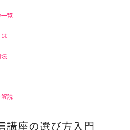
資格取得を目指すなら重視すべき講座内容
認定資格の種類と選び方ガイド
力一覧
働きながら資格取得をかなえる学習法
忙しい方のための学習スケジュール例
とは
セラピスト通信講座で効率よく学ぶ方法
仕事と両立できる通信講座の工夫
用法
短時間学習で資格取得を目指す秘訣
在宅受験や添削課題の活用術
セラピスト通信講座で実技も理論も身につく
を解説
理論と実技が学べるカリキュラム比較
動画教材を使ったリンパマッサージ習得法
添削指導で技術を伸ばすポイント
信講座の選び方入門
セラピスト通信講座で得られる知識の幅