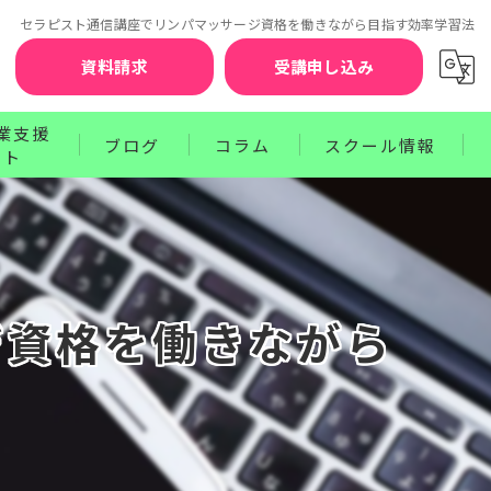
セラピスト通信講座でリンパマッサージ資格を働きながら目指す効率学習法
資料請求
受講申し込み
業支援
ブログ
コラム
スクール情報
ート
お知らせ
セラピスト賠償責任補償制度
クターコース
サポート
ワンポイントレッスン
講師紹介
ース
プログラム
受講前の不安を解消するQ&A
ジ資格を働きながら
お申込みから資格取得までのステップ
受講生の声
卒業生の声
受講料のお支払方法