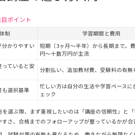
実技試験対策のコツとポイント
注目ポイント
資格取得を効率化する通信講座活用術
体制
セラピスト通信講座のサポート体制比較
学習期間と費用
質問対応やフォローアップの活用法
が分かりやすい
短期（3ヶ月～半年）から長期まで。
円～十数万円が主流
合格率を高めるための学習テクニック
整っていると安
通信講座で資格取得を早める工夫
分割払い、追加教材費、受験料の有無
受講者満足度が高い講座の特徴
忙しい方は自分の生活や学習ペースに
信頼できるリンパ資格講座の見極めポイント
躍も選択基準
ェック
認定団体の信頼性を比較するチェック表
座を選ぶ際、まず重視したいのは「講座の信頼性」と「
口コミや体験談から分かる講座の実力
やすさ、合格までのフォローアップが整っているかが合
自宅サロン開業に役立つ資格の選び方
リンパマッサージ資格の活用事例集
用、試験対策の有無も異なるため、働きながら無理なく