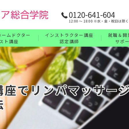
0120-641-604
12:00 〜 18:00 ※水・金・祝日は除く
ホームドクター
インストラクター講座
就職＆開
スト講座
認定講師
サポ
リンパ・ボディケア・整体・腸もみインストラ
業界最強の
フェイス・ヘッド・耳つぼインストラクターコ
充実の教育
講座について
ハンドインストラクターコース
講座でリンパマッサー
フットインストラクターコース
法
まとめてお得なインストラクターセットコース
インストラクター講座について