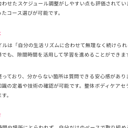
本格技術が学べる通信講座の魅力とは何か
合わせたスケジュール調整がしやすい点も評価されてい
ったコース選びが可能です。
セラピスト通信講座で学べる整体技術の内容
実践力が身につく通信講座カリキュラム比較
は
本格派も納得の教材と指導サポート体制
通信制で安心して学べる理由を徹底解説
イルは「自分の生活リズムに合わせて無理なく続けられ
婦でも、隙間時間を活用して学習を進めることができま
資格取得後のキャリアパスと活用例一覧
仕事や家庭と一緒に進める資格取得の秘策
整っており、分からない箇所は質問できる安心感があり
セラピスト通信講座で両立を叶える方法
知識の定着や技術の確認が可能です。整体ボディケアセ
忙しい人向け資格取得スケジュール例
ます。
家庭や仕事と学習を続けるためのコツ
資格取得後の独立・副業へのステップ
方
通信講座活用で広がるキャリアの可能性
時間や場所にとらわれず、自分だけのペースで取り組め