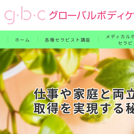
メディカル
ホーム
各種セラピスト講座
セラピ
リンパ・ボディケア整体コース
単科講座
フェイス・ヘッド・耳つぼコース
セット講座
ハンドコース
ホームドクター
仕事や家庭と両
フットコース
取得を実現する
ベビー・腸もみコース
セット講座