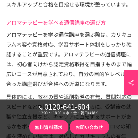
スキルアップと合格を目指せる環境が整っています。
アロマテラピーを学べる通信講座の選び方
アロマテラピーを学ぶ通信講座を選ぶ際は、カリキュ
ラム内容や資格対応、学習サポート体制をしっかり確
認することが重要です。アロマテラピーの通信講座に
は、初心者向けから認定資格取得を目指すものまで幅
広いコースが用意されており、自分の目的やレベルに
合った講座選びが合格への近道になります。
具体的には、教材の質や添削指導の有無、質問対応の
0120-641-604
スピードなどを比較しましょう。さらに、受講後の就
12:00 〜 18:00 ※水・金・祝日は除く
職や独立支援など、キャリアに直結するサポートがあ
るかもポイントです。例えば、メディカルアロマの知
無料資料請求
お問い合わせ
識を深めたい場合は、対応したカリキュラムの有無