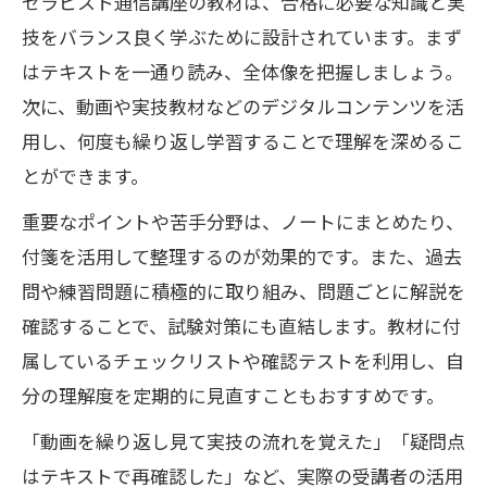
セラピスト通信講座の教材は、合格に必要な知識と実
技をバランス良く学ぶために設計されています。まず
メディカルアロマ通信講座の活用ポイン
はテキストを一通り読み、全体像を把握しましょう。
ト
次に、動画や実技教材などのデジタルコンテンツを活
メイク・アロマに強い通信講座の学習サ
用し、何度も繰り返し学習することで理解を深めるこ
ポート
とができます。
働きながら学ぶ通信講座受験対策の秘訣
重要なポイントや苦手分野は、ノートにまとめたり、
セラピスト通信講座で仕事と両立する学
付箋を活用して整理するのが効果的です。また、過去
習法
問や練習問題に積極的に取り組み、問題ごとに解説を
働く女性が効率よく学べる通信講座の工
確認することで、試験対策にも直結します。教材に付
夫
属しているチェックリストや確認テストを利用し、自
時間が限られても続けやすい学習スケジ
分の理解度を定期的に見直すこともおすすめです。
ュール
「動画を繰り返し見て実技の流れを覚えた」「疑問点
受験対策に役立つ通信講座のサポート活
はテキストで再確認した」など、実際の受講者の活用
用術