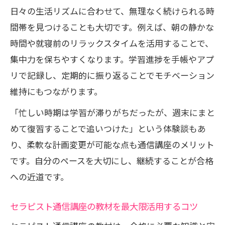
通信講座で身につく心理支援スキルの基
日々の生活リズムに合わせて、無理なく続けられる時
礎
間帯を見つけることも大切です。例えば、朝の静かな
認定を目指すセラピスト通信講座の選び
時間や就寝前のリラックスタイムを活用することで、
方
集中力を保ちやすくなります。学習進捗を手帳やアプ
心理ケア実務に生かせる講座内容とサポ
リで記録し、定期的に振り返ることでモチベーション
ート体制
維持にもつながります。
通信講座で取得できる心理関連資格の活
「忙しい時期は学習が滞りがちだったが、週末にまと
用法
めて復習することで追いつけた」という体験談もあ
メイクやアロマ分野に強い通信講座の魅力
り、柔軟な計画変更が可能な点も通信講座のメリット
メイクセラピー対応のセラピスト通信講
です。自分のペースを大切にし、継続することが合格
座とは
への近道です。
アロマテラピーを学べる通信講座の選び
セラピスト通信講座の教材を最大限活用するコツ
方
独学と通信講座のメイク資格取得の違い