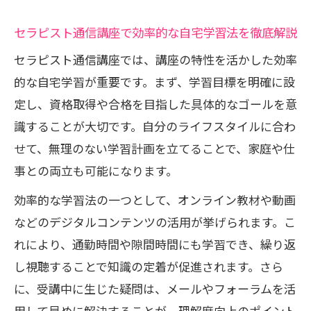
対策
独学とセラピスト通信講座の違いと選び
セラピスト通信講座で効率的な自宅学習法を徹底解説
方のポイント
セラピスト通信講座では、講座の特性を活かした効率
効率を高めるセラピスト通信講座活用法
的な自宅学習が重要です。まず、学習目標を明確に設
セラピスト通信講座の効率的なスケジュ
定し、資格取得や合格を目指した具体的なゴールを意
ール管理術
識することが大切です。自分のライフスタイルに合わ
合格に近づくための学習ツールと活用法
せて、無理のない学習計画を立てることで、家庭や仕
事との両立も可能になります。
セラピスト通信講座で苦手分野を克服す
る方法
効率的な学習法の一つとして、オンライン教材や動画
模擬試験を使った受験対策のポイントと
などのデジタルコンテンツの活用が挙げられます。こ
進め方
れにより、通勤時間や隙間時間にも学習でき、繰り返
通信講座のサポート体制を賢く利用する
し視聴することで知識の定着が促進されます。さら
コツ
に、受講中に生じた疑問は、メールやフォーラムを活
用して早めに解決することが、理解度向上のポイント