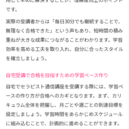
受験対策なら通信講座で合格への一歩を
です。
セラピスト通信講座で受験対策を始める
べき理由
実際の受講者からは「毎日30分でも継続することで、
無理なく合格できた」という声もあり、短時間の積み
合格率を高める通信講座の選び方と活用
重ねが大きな成果につながることがわかります。学習
法
効率を高める工夫を取り入れ、自分に合ったスタイル
過去問や模擬試験を使った実践的な学習
を確立しましょう。
法
セラピスト通信講座で身につく試験対応
自宅受講で合格を目指すための学習ペース作り
力とは
自宅でセラピスト通信講座を受講する際には、学習ペ
通信講座で合格へ導く添削指導の受け方
ースの作り方が合格へのカギとなります。まず、カリ
心理ケアに役立つ通信講座選びのポイント
キュラム全体を把握し、月ごとや週ごとの到達目標を
心理ケアを学べるセラピスト通信講座の
設定しましょう。学習時間をあらかじめスケジュール
特徴
に組み込むことで、計画的に進めることができます。