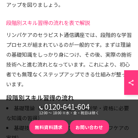
アップを図りましょう。
段階別スキル習得の流れを表で解説
リンパケアのセラピスト通信講座では、段階的な学習
プロセスが組まれているのが一般的です。まずは理論
の基礎知識をしっかり身につけ、その後、実際の施術
技術へと進む流れとなっています。これにより、初心
者でも無理なくステップアップできる仕組みが整って
います。
段階別スキル習得の流れ
0120-641-604
基礎理論（リンパの仕組み・解剖学・資格に必要
12:00 〜 18:00 ※水・金・祝日は除く
な知識の習得）
基礎技術（リンパケアの基本手技・セルフケアの
無料資料請求
お問い合わせ
実践）