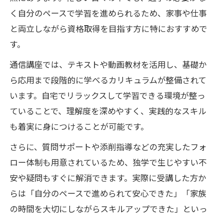
ライフスタイル別通信講座学習スケジュ
く自分のペースで学習を進められるため、家事や仕事
ール例
と両立しながら資格取得を目指す方に特におすすめで
家事や仕事と両立する通信講座のコツ
す。
働きながら資格取得を目指す女性の声
通信講座では、テキストや動画教材を活用し、基礎か
通信講座で効率良くリンパケアを学ぶ秘
ら応用まで段階的に学べるカリキュラムが整備されて
訣
います。自宅でリラックスして学習できる環境が整っ
セラピスト通信講座で効率良くスキル習得
ていることで、理解度を深めやすく、実践的なスキル
効率重視のセラピスト通信講座活用術
も着実に身につけることが可能です。
段階別スキル習得の流れを表で解説
さらに、質問サポートや添削指導などの充実したフォ
通信講座で身につく実践的リンパケア技
ロー体制も用意されているため、独学で生じやすい不
術
安や疑問もすぐに解消できます。実際に受講した方か
短期間でスキルアップを目指す方法
らは「自分のペースで進められて安心できた」「家族
の時間を大切にしながらスキルアップできた」といっ
セラピスト通信講座のカリキュラム徹底