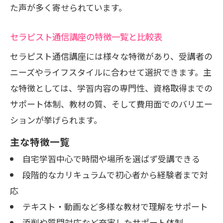
た声が多く寄せられています。
比較
資格取得後のキャリアアップ事例に学ぶ秘訣
セラピスト通信講座の特徴一覧と比較表
資格取得後に広がるキャリアパスとは
セラピスト通信講座には様々な特徴があり、受講者の
キャリアアップ事例を表でチェック
ニーズやライフスタイルに合わせて選択できます。主
実践者が語る資格取得後の変化
な特徴としては、学習内容の専門性、資格取得までの
通信講座で叶える理想の働き方
サポート体制、教材の質、そして費用面でのバリエー
リンパケア資格が活きる職場シーン紹介
ションが挙げられます。
サポート体制が安心な通信講座のポイント解
主な特徴一覧
説
自宅学習中心で時間や場所を選ばず受講できる
安心感を支える通信講座のサポート内容
段階的なカリキュラムで初心者から経験者まで対
サポート体制の比較一覧表
応
質問対応の早さが選ばれる理由
テキスト・動画など多様な教材で理解をサポート
通信講座利用者のサポート体験談
添削や質問対応など充実したサポート体制