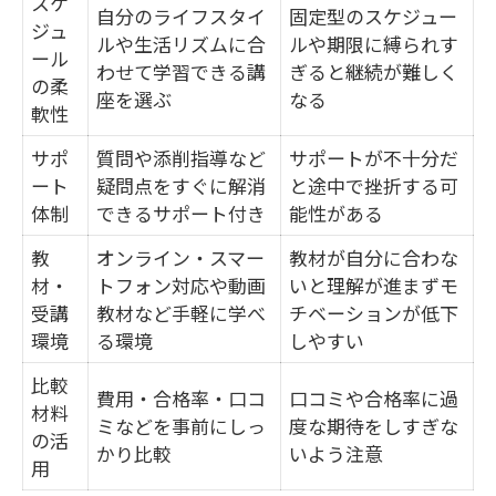
スケ
自分のライフスタイ
固定型のスケジュー
ジュ
ルや生活リズムに合
ルや期限に縛られす
ール
わせて学習できる講
ぎると継続が難しく
の柔
座を選ぶ
なる
軟性
サポ
質問や添削指導など
サポートが不十分だ
ート
疑問点をすぐに解消
と途中で挫折する可
体制
できるサポート付き
能性がある
教
オンライン・スマー
教材が自分に合わな
材・
トフォン対応や動画
いと理解が進まずモ
受講
教材など手軽に学べ
チベーションが低下
環境
る環境
しやすい
比較
費用・合格率・口コ
口コミや合格率に過
材料
ミなどを事前にしっ
度な期待をしすぎな
の活
かり比較
いよう注意
用