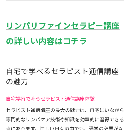
セラピスト通信講座でリンパケアが身に
つく理由
自宅で始めるリンパケア資格取得の流れ
リンパリファインセラピー講座
リンパケア資格取得を目指すなら通信講座
の詳しい内容はコチラ
資格取得ならセラピスト通信講座が有利
リンパケア資格取得の通信講座比較表
働きながら学べる通信講座の魅力とは
自宅で学べるセラピスト通信講座
通信講座で国家資格を目指す方法
の魅力
リンパケアセラピストになるための学習
術
自宅学習で叶うセラピスト通信講座体験
忙しい女性におすすめの学習法をご紹介
セラピスト通信講座の最大の魅力は、自宅にいながら
忙しい女性向けセラピスト通信講座活用
専門的なリンパケア技術や知識を効率的に習得できる
法
点にあります。忙しい日々の中でも、通学の必要がな