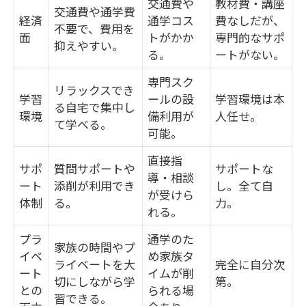
交通費や
教材費・講座
交通費や通学費
経済
通学コス
費なしだが、
不要で、費用を
面
トがかか
専門的なサポ
抑えやすい。
る。
ートがない。
専門スク
リラックスでき
学習
ールの設
学習環境は本
る自宅で集中し
環境
備利用が
人任せ。
て学べる。
可能。
直接指
サポ
質問サポートや
サポートな
導・相談
ート
添削が利用でき
し。全て自
が受けら
体制
る。
力。
れる。
プラ
通学のた
家族の時間やプ
イベ
め家族タ
ライベートを大
完全に自分次
ート
イムが削
切にしながら学
第。
との
られる場
習できる。