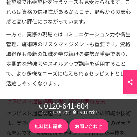
祉施設で出張施術を行うケースも見受けられます。こ
れらは資格の信頼性があるからこそ、顧客からの安心
感と高い評価につながっています。
一方で、実際の現場ではコミュニケーション力や衛生
管理、施術時のリスクマネジメントも重要です。資格
取得後も最新の知識を学び続ける姿勢が重要であり、
定期的な勉強会やスキルアップ講座を活用すること
で、より多様なニーズに応えられるセラピストとして
活躍しやすくなります。
セラピスト通信講座で得た知識の実践方法
0120-641-604
セラピスト通信講座で学んだリンパケアの知識や技術
12:00 〜 18:00 ※水・金・祝日は除く
は、実際に自宅やサロンですぐに実践できるのが大き
無料資料請求
お問い合わせ
な魅力です。動画教材やテキストで習得した手技を、