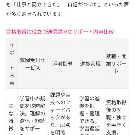
も「仕事と両立できた」「自信がついた」といった声
が多く寄せられています。
資格取得に役立つ通信講座のサポート内容比較
サ
ポ
就職・開
ー
質問受付サ
添削指導
進捗管理
業サポー
ト
ービス
ト
内
容
課題や実
学習中の疑
学習の進
技へのフ
資格取得
主
問を随時解
捗を把
ィードバ
後の就
な
決。理解の
握・管理
ックがあ
職・独立
特
深化・継続
できる。
り、弱点
を手厚く
徴
をサポー
学習遅延
を明確
支援。