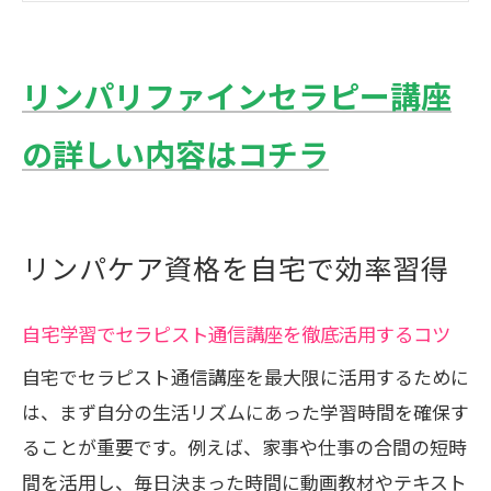
セラピスト通信講座で身につく実践力の
ポイント
リンパリファインセラピー講座
忙しい女性が選ぶ自宅学習のメリットと
は
の詳しい内容はコチラ
資格取得に役立つ通信講座のサポート内
容比較
セラピスト通信講座選びのコツ徹底解説
リンパケア資格を自宅で効率習得
自分に合うセラピスト通信講座の選び方
自宅学習でセラピスト通信講座を徹底活用するコツ
リンパケア資格取得に最適な講座比較表
通信講座選びで重視すべきサポート体制
自宅でセラピスト通信講座を最大限に活用するために
は、まず自分の生活リズムにあった学習時間を確保す
失敗しないための講座選定ポイント解説
ることが重要です。例えば、家事や仕事の合間の短時
受講生の口コミから見る講座の魅力
間を活用し、毎日決まった時間に動画教材やテキスト