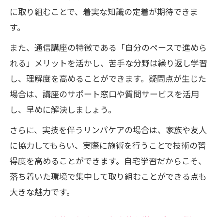
働きながら学ぶリンパケア資格取得術
に取り組むことで、着実な知識の定着が期待できま
仕事と両立できるセラピスト通信講座の
す。
活用法
また、通信講座の特徴である「自分のペースで進めら
働きながら資格取得を実現するタイムス
れる」メリットを活かし、苦手な分野は繰り返し学習
ケジュール例
し、理解度を高めることができます。疑問点が生じた
リンパケア学習の隙間時間活用テクニッ
場合は、講座のサポート窓口や質問サービスを活用
ク
し、早めに解決しましょう。
忙しい毎日に無理なく続ける学習習慣
さらに、実技を伴うリンパケアの場合は、家族や友人
働く女性が選ぶ通信講座のサポート体験
に協力してもらい、実際に施術を行うことで技術の習
談
得度を高めることができます。自宅学習だからこそ、
資格取得後のスキル活用法も紹介
落ち着いた環境で集中して取り組むことができる点も
資格取得後に広がるリンパケアの活用事
大きな魅力です。
例