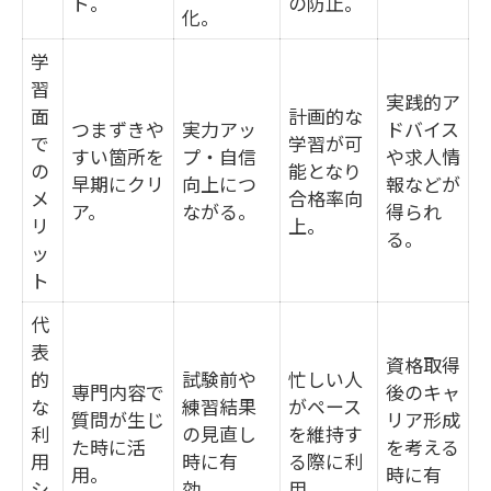
ト。
の防止。
化。
学
習
実践的ア
面
計画的な
つまずきや
実力アッ
ドバイス
で
学習が可
すい箇所を
プ・自信
や求人情
の
能となり
早期にクリ
向上につ
報などが
メ
合格率向
ア。
ながる。
得られ
リ
上。
る。
ッ
ト
代
表
資格取得
的
試験前や
忙しい人
専門内容で
後のキャ
な
練習結果
がペース
質問が生じ
リア形成
利
の見直し
を維持す
た時に活
を考える
用
時に有
る際に利
用。
時に有
シ
効。
用。