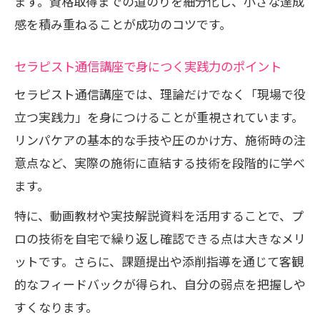
ます。資格取得までの道のりを細分化し、小さな達成
短時間で学べるセラピスト通信講座の工
感を積み重ねることが成功のコツです。
夫
毎日続けやすい学習スケジュール例
セラピスト通信講座で身につく実践力のポイント
忙しくても資格取得を叶える秘訣
セラピスト通信講座では、理論だけでなく「現場で役
学習モチベーションを維持するコツ
立つ実践力」を身につけることが重視されています。
家事・育児と両立するための時間管理術
リンパケアの基本的な手技や圧のかけ方、施術時の注
意点など、実際の施術に直結する技術を段階的に学べ
ます。
特に、動画教材や実技解説資料を活用することで、プ
ロの技術を自宅で繰り返し確認できる点は大きなメリ
ットです。さらに、課題提出や添削指導を通じて客観
的なフィードバックが得られ、自分の弱点を把握しや
すくなります。