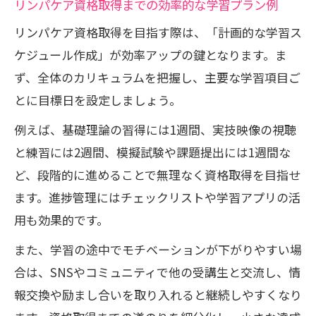
セラピスト通信講座で得た知識の実践方
リンパケア資格取得までの効率的な学習プラン例
法
リンパケア資格取得を目指す際は、「計画的な学習ス
副業・サロン開業に役立つスキル一覧
ケジュール作成」が効率アップの鍵となります。ま
資格を活かしたキャリアアップの道
ず、全体のカリキュラムを把握し、主要な学習項目ご
とに目標日を設定しましょう。
自宅サロン運営に必要なポイントまとめ
リンパケア通信講座の信頼性比較
例えば、基礎理論の習得には1週間、実技映像の視聴
信頼できるセラピスト通信講座の見分け
と練習には2週間、模擬試験や課題提出には1週間な
方
ど、段階的に進めることで無理なく資格取得を目指せ
ます。進捗管理にはチェックリストや学習アプリの活
リンパケア通信講座の合格率比較表
用も効果的です。
サポート体制や教材内容の違いを解説
また、学習の途中でモチベーションが下がりやすい場
受講生満足度から見る信頼性のポイント
合は、SNSやコミュニティで他の受講生と交流し、情
講座修了後の認定やフォロー体制を調査
報交換や励まし合いを取り入れると継続しやすくなり
忙しい女性が続けやすい学習ポイント