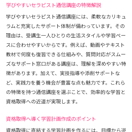
実技と理論のバランスを保つ学習計画
学びやすいセラピスト通信講座の特徴解説
通信講座の教材を最大限活用する方法
学びやすいセラピスト通信講座には、柔軟なカリキュ
オンラインサポートを実技習得に生かす
ラムと充実したサポート体制が備わっています。その
工夫
理由は、受講生一人ひとりの生活スタイルや学習ペー
苦手分野克服のための学び直しポイント
スに合わせやすいからです。例えば、動画やテキスト
教材で何度も復習できる仕組みや、質問対応がスムー
学習計画を立てて夢を実現する第一歩
ズなサポート窓口がある講座は、理解を深めやすい特
具体的な目標を定める学習計画の立て方
徴があります。加えて、実技指導や添削サポートな
セラピスト通信講座で未来の自分を描く
ど、実践力を養う機会が豊富な点も魅力です。これら
方法
の特徴を持つ通信講座を選ぶことで、効率的な学習と
段階的に学びを進める計画のコツ
資格取得への近道が実現します。
小さな成功体験を積み重ねる実践術
資格取得後を見据えた学習プラン設計
資格取得へ導く学習計画作成のポイント
自宅で続けるセラピスト通信講座活用法
資格取得に直結する学習計画を作るには、目標から逆