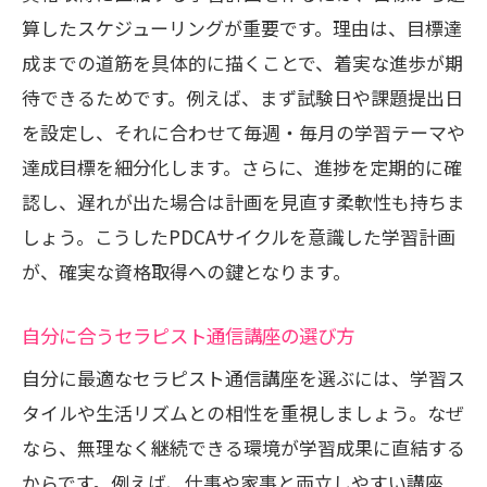
自宅学習でセラピスト通信講座を活かす
算したスケジューリングが重要です。理由は、目標達
方法
成までの道筋を具体的に描くことで、着実な進歩が期
待できるためです。例えば、まず試験日や課題提出日
隙間時間を有効活用する学習計画の工夫
を設定し、それに合わせて毎週・毎月の学習テーマや
快適な学習環境を整えるポイント
達成目標を細分化します。さらに、進捗を定期的に確
モチベーション維持のための習慣づくり
認し、遅れが出た場合は計画を見直す柔軟性も持ちま
オンライン教材の効果的な使い方
しょう。こうしたPDCAサイクルを意識した学習計画
仕事や家事と両立する学びの工夫を紹介
が、確実な資格取得への鍵となります。
セラピスト通信講座を両立させる時間管
理術
自分に合うセラピスト通信講座の選び方
忙しい日々でも学習を続ける秘訣
自分に最適なセラピスト通信講座を選ぶには、学習ス
家事や仕事の合間にできるスキマ勉強法
タイルや生活リズムとの相性を重視しましょう。なぜ
家族の協力を得るための工夫とポイント
なら、無理なく継続できる環境が学習成果に直結する
からです。例えば、仕事や家事と両立しやすい講座
自分だけの学習リズムを見つける方法