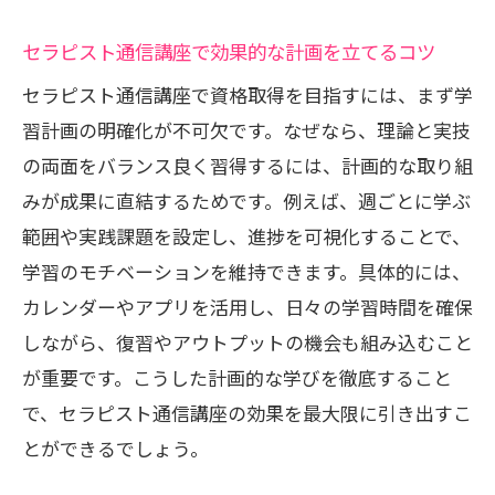
資格取得を叶える効率的な学び方の秘訣
セラピスト通信講座で効果的な計画を立てるコツ
セラピスト通信講座で効率よく学ぶステ
ップ
セラピスト通信講座で資格取得を目指すには、まず学
無理なく続ける学習計画の立て方と実践
習計画の明確化が不可欠です。なぜなら、理論と実技
例
の両面をバランス良く習得するには、計画的な取り組
みが成果に直結するためです。例えば、週ごとに学ぶ
資格取得を目指す通信講座活用法の工夫
範囲や実践課題を設定し、進捗を可視化することで、
効率的な復習で知識を定着させるポイン
学習のモチベーションを維持できます。具体的には、
ト
カレンダーやアプリを活用し、日々の学習時間を確保
学習進捗を可視化してモチベーション維
しながら、復習やアウトプットの機会も組み込むこと
持
が重要です。こうした計画的な学びを徹底すること
通信講座で理論と実技を両立するコツ
で、セラピスト通信講座の効果を最大限に引き出すこ
セラピスト通信講座で理論と実技を学ぶ
とができるでしょう。
極意