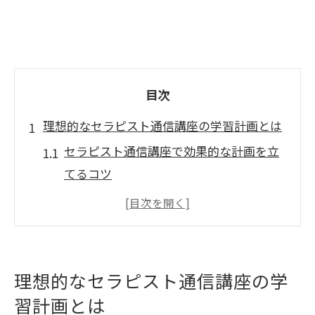
目次
理想的なセラピスト通信講座の学習計画とは
セラピスト通信講座で効果的な計画を立
てるコツ
学びやすいセラピスト通信講座の特徴解
説
資格取得へ導く学習計画作成のポイント
自分に合うセラピスト通信講座の選び方
理想的なセラピスト通信講座の学
通信講座で着実に力をつける方法とは
習計画とは