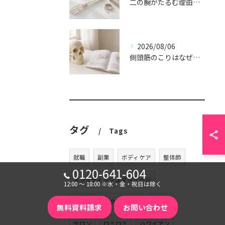
二の腕がたるむ理由｜上腕三頭筋と姿勢の関係
2026/08/06
側頭筋のこりはなぜ起こる？食いしばりとの関係
タグ
Tags
就職
副業
ボディケア
整体師
0120-641-604
スウェディッシュマッサージ
12:00 〜 18:00 ※水・金・祝日は除く
ハンドリフレクソロジー
耳つぼ
無料資料請求
お問い合わせ
サロン
ロミロミ
ハワイアン