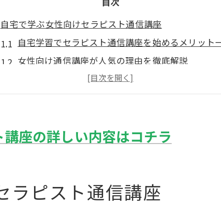
目次
自宅で学ぶ女性向けセラピスト通信講座
自宅学習でセラピスト通信講座を始めるメリット
女性向け通信講座が人気の理由を徹底解説
セラピスト通信講座選びで失敗しないコツ
効率的な学びを叶えるセラピスト通信講座活用法
女性のライフスタイルに合う通信講座の特徴
ト講座の詳しい内容はコチラ
整体師資格取得を目指す女性の新定番
整体師資格取得に強いセラピスト通信講座比較表
女性が選ぶ整体師通信講座の最新トレンド
セラピスト通信講座
整体師資格を取得するためのステップガイド
整体師通信講座なら女性も安心して学べる理由