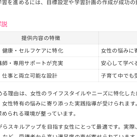
通信講座の口コミを活用した選び方の秘訣
学習を進めるには、目標設定や学習計画の作成が成功の
忙しい女性が効率良く学べる理由とは
解説
セラピスト通信講座で効率良く学べる理由を表で
忙しい女性でも続けやすい学習サイクル
提供内容の特徴
通信講座が女性のスキマ時間活用に最適な理由
・健康・セルフケアに特化
女性の悩みに
効率学習を支えるオンラインサポートの魅力
講師・専用サポートが充実
安心して学べ
短期間で整体師資格を目指す学習法
・仕事と両立可能な設計
子育て中でも
資格取得後に広がる整体師の仕事と未来
整体師資格取得後の仕事の幅を比較表で紹介
める理由は、女性のライフスタイルやニーズに特化した
女性整体師が活躍する分野とその魅力
、女性特有の悩みに寄り添った実践指導が受けられます
深められる環境が整っています。
資格取得後のキャリアアップ術
整体師として独立や副業を目指す女性の体験談
がらスキルアップを目指す女性にとって最適です。実際
」など、受講者から高い満足度の声が寄せられています
整体師の仕事が女性に選ばれる理由