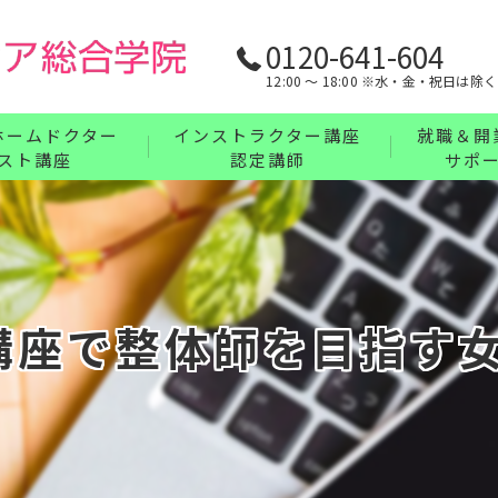
0120-641-604
12:00 〜 18:00 ※水・金・祝日は除く
ホームドクター
インストラクター講座
就職＆開
スト講座
認定講師
サポ
リンパ・ボディケア・整体・腸もみインストラ
業界最強の
フェイス・ヘッド・耳つぼインストラクターコ
充実の教育
講座について
ハンドインストラクターコース
講座で整体師を目指す
フットインストラクターコース
まとめてお得なインストラクターセットコース
インストラクター講座について