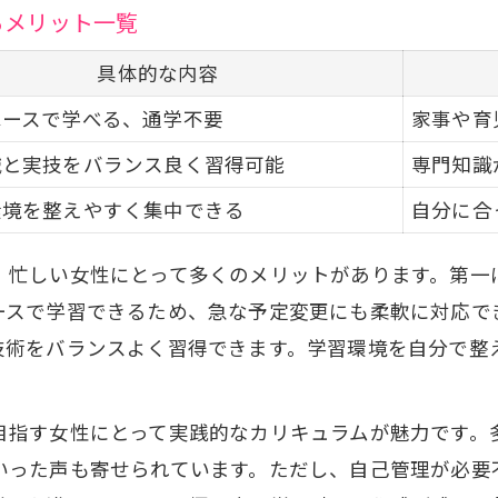
実践力を高める通信講座の学習ポイント
るメリット一覧
セラピスト通信講座で叶えるキャリア転身
具体的な内容
キャリア転身を叶えるセラピスト通信講座比較
ペースで学べる、通学不要
家事や育
女性が整体師を目指す際の転身成功ポイント
識と実技をバランス良く習得可能
専門知識
通信講座で身につく整体師の実践的スキル
環境を整えやすく集中できる
自分に合
副業や独立開業を目指す女性のための講座活用法
整体師資格取得で広がる女性の働き方
、忙しい女性にとって多くのメリットがあります。第一
女性のための整体師通信講座選びの極意
ースで学習できるため、急な予定変更にも柔軟に対応で
女性向けセラピスト通信講座選び方比較表
技術をバランスよく習得できます。学習環境を自分で整
学びやすさで選ぶ整体師通信講座のコツ
サポート体制が充実した講座の見極め方
目指す女性にとって実践的なカリキュラムが魅力です。
整体師資格取得を目指す女性の講座選択ポイント
いった声も寄せられています。ただし、自己管理が必要