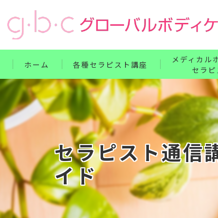
メディカル
ホーム
各種セラピスト講座
セラピ
リンパ・ボディケア整体コース
単科講座
フェイス・ヘッド・耳つぼコース
セット講座
ハンドコース
ホームドクター
セラピスト通信
フットコース
イド
ベビー・腸もみコース
セット講座