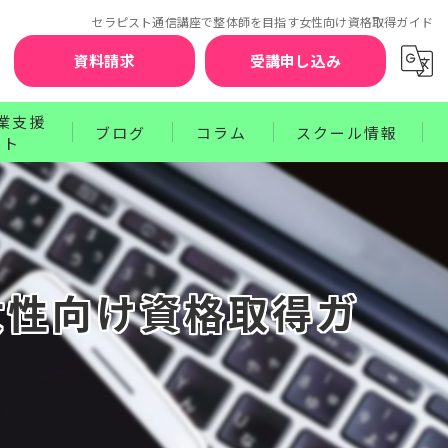
セラピスト通信講座で整体師を目指す女性向け資格取得ガイド
資料請求
受講申し込み
業支援
ブログ
コラム
スクール情報
ート
お知らせ
セラピスト賠償責任補償制度
クターコース
サポート
ワンポイントレッスン
講師紹介
ース
プログラム
受講前の不安を解消するQ&A
女性向け資格取得ガ
お申込みから資格取得までのステップ
受講生の声
卒業生の声
受講料のお支払方法