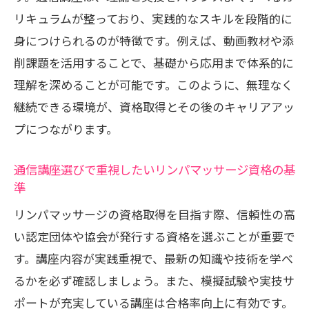
リキュラムが整っており、実践的なスキルを段階的に
セラピスト通信講座のサポート体制と学
身につけられるのが特徴です。例えば、動画教材や添
習環境の特徴
削課題を活用することで、基礎から応用まで体系的に
働く女性に選ばれるセラピスト通信講座
理解を深めることが可能です。このように、無理なく
の魅力
継続できる環境が、資格取得とその後のキャリアアッ
資格取得後のキャリア形成に役立つ通信
プにつながります。
講座選び
リンパマッサージ資格を活かす働き方の
通信講座選びで重視したいリンパマッサージ資格の基
ヒント
準
資格取得後に役立つリンパケアセラピストの
リンパマッサージの資格取得を目指す際、信頼性の高
知識とは
い認定団体や協会が発行する資格を選ぶことが重要で
セラピスト通信講座で得る実践力と専門
す。講座内容が実践重視で、最新の知識や技術を学べ
性の重要性
るかを必ず確認しましょう。また、模擬試験や実技サ
資格取得後に活かせるリンパケア知識の
ポートが充実している講座は合格率向上に有効です。