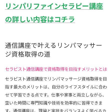
リンパリファインセラピー講座
るポイント解説
リンパマッサージ資格の種類と通信講座
の詳しい内容はコチラ
の選択肢を比較
通信講座で学ぶリンパマッサージの実践
的な知識と技術
通信講座で叶えるリンパマッサー
セラピスト通信講座の活用で資格取得に
ジ資格取得の道
近づく方法
働きながら資格取得できるセラピスト通信講
セラピスト通信講座で資格取得を目指すメリットとは
座の魅力
セラピスト通信講座でリンパマッサージ資格取得を目
働きながら学べるセラピスト通信講座の
指す最大のメリットは、自分のライフスタイルに合わ
メリット解説
せて学習できる点です。仕事や家事と両立しながら、
リンパマッサージ資格取得と仕事の両立
空いた時間に専門知識や技術を効率的に習得できま
術とは
す。通信講座は、理論と実技をバランスよく学べるカ