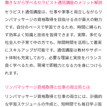
働きながら学べるセラピスト通信講座のメリット解説
セラピスト通信講座の費用相場と選び方
セラピスト通信講座は、仕事や家事と両立しながらリ
の注意点
ンパマッサージの資格取得を目指せる点が最大の魅力
リンパマッサージ資格取得で知っておき
です。自分のペースで学習できるため、時間に縛られ
たい費用面
ず効率よく知識と技術を習得できます。実際、多忙な
費用と学びやすさを両立する通信講座の
社会人や子育て中の方でも、隙間時間を活用して着実
選択基準
にスキルアップが可能です。通信講座は教材やサポー
セラピスト通信講座でのコストパフォー
ト体制も充実しており、必要な理論と実技をバランス
マンス重視法
良く学べるため、現場で即戦力となる力を身につけら
資格取得にかかる費用を抑える学習プラ
れます。
ンとは
リンパマッサージ資格取得と仕事の両立術とは
学びやすい環境を整えるセラピスト通信
リンパマッサージ資格取得と仕事の両立には、計画的
講座の特徴
な学習スケジュールの作成と、短時間でも毎日学ぶ習
独学と通信講座で迷う方に伝えたい資格取得