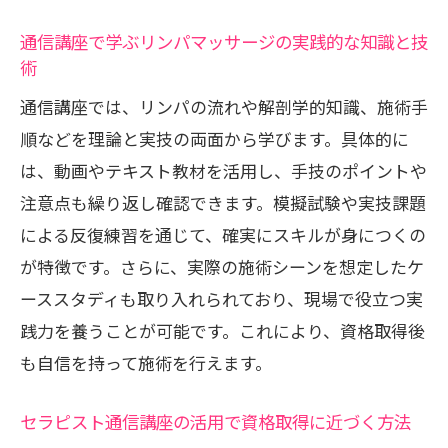
座を比較
通信講座で学ぶリンパマッサージの実践的な知識と技
セラピスト通信講座で学ぶ深部ケア技術
術
のポイント
通信講座では、リンパの流れや解剖学的知識、施術手
深部リンパマッサージを通信講座で学ぶ
順などを理論と実技の両面から学びます。具体的に
際の注意点
は、動画やテキスト教材を活用し、手技のポイントや
資格取得に必要な深部リンパ知識とカリ
注意点も繰り返し確認できます。模擬試験や実技課題
キュラム
による反復練習を通じて、確実にスキルが身につくの
働きながら深部リンパマッサージを目指
が特徴です。さらに、実際の施術シーンを想定したケ
す方法
ーススタディも取り入れられており、現場で役立つ実
深部リンパ資格を通信講座で取得する成
践力を養うことが可能です。これにより、資格取得後
功の秘訣
も自信を持って施術を行えます。
国家資格と民間資格の違いを知って賢く選ぶ
方法
セラピスト通信講座の活用で資格取得に近づく方法