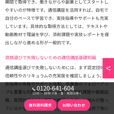
期間で取得でき、働きながらや副業としてスタートし
やすいのが特徴です。通信講座を活用すれば、自宅で
自分のペースで学習でき、実技指導やサポートも充実
しています。具体的な取得方法としては、テキストや
動画教材で理論を学び、添削課題や実技レポートを提
出しながら進める形が一般的です。
資格選びで失敗しないための通信講座基礎知識
通信講座選びで失敗しないためには、まず認定団体の
信頼性やカリキュラムの充実度を確認しましょう。実
技指導の有無やサポート体制、卒業後のフォローアッ
0120-641-604
プも重要な判断基準です。例えば、添削課題や模擬試
12:00 〜 18:00 ※水・金・祝日は除く
験、質問対応など、学習を継続しやすい仕組みが整っ
無料資料請求
お問い合わせ
ているかをチェックしましょう。また、講座修了後に