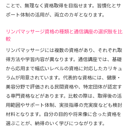
おすすめの通信学習法とその活用ポイン
ことで、無理なく資格取得を目指せます。習慣化とサ
トを紹介
ポート体制の活用が、両立のカギとなります。
リンパマッサージ資格取得に役立つ勉強
リンパマッサージ資格の種類と通信講座の選択肢を比
法とは
較
自分に合ったセラピスト通信講座の上手
リンパマッサージには複数の資格があり、それぞれ取
な選び方
得方法や学習内容が異なります。通信講座では、基礎
通信講座で学ぶ際のモチベーション維持
から応用まで幅広いレベルの資格に対応したカリキュ
のコツ
ラムが用意されています。代表的な資格には、健康・
資格取得までをサポートする通信学習の
美容分野で評価される民間資格や、特定団体が認定す
特徴
る専門資格などがあります。比較の際は、取得後の活
深部リンパマッサージ資格を目指すならどん
用範囲やサポート体制、実技指導の充実度なども検討
な通信講座が最適か
材料となります。自分の目的や将来像に合った資格を
深部リンパマッサージ資格対応の通信講
選ぶことが、納得のいく学びにつながります。