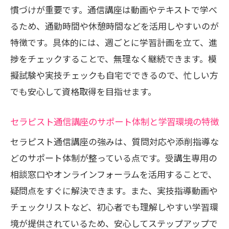
慣づけが重要です。通信講座は動画やテキストで学べ
のコツ
るため、通勤時間や休憩時間などを活用しやすいのが
独学とセラピスト通信講座の違いとメリ
特徴です。具体的には、週ごとに学習計画を立て、進
ット比較
捗をチェックすることで、無理なく継続できます。模
資格取得におすすめの学習スタイルを解
擬試験や実技チェックも自宅でできるので、忙しい方
説
でも安心して資格取得を目指せます。
独学が難しい理由と通信講座の利点につ
いて
セラピスト通信講座のサポート体制と学習環境の特徴
セラピスト通信講座で効率良く資格を目
セラピスト通信講座の強みは、質問対応や添削指導な
指す方法
どのサポート体制が整っている点です。受講生専用の
迷ったときに押さえたい資格取得の成功
相談窓口やオンラインフォーラムを活用することで、
ポイント
疑問点をすぐに解決できます。また、実技指導動画や
自分に最適なリンパマッサージ学習法の
チェックリストなど、初心者でも理解しやすい学習環
見極め方
境が提供されているため、安心してステップアップで