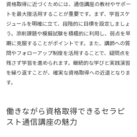
セラピスト通信講座で取得できる資格の
資格取得に近づくためには、通信講座の教材やサポー
種類を解説
トを最大限活用することが重要です。まず、学習スケ
リンパマッサージ国家資格と民間資格の
ジュールを明確に立て、段階的に目標を設定しましょ
違いを比較
う。添削課題や模擬試験を積極的に利用し、弱点を早
国家資格・民間資格のメリットと取得方
期に克服することがポイントです。また、講師への質
法のポイント
問やフォローアップ制度を活用することで、疑問点を
残さず学習を進められます。継続的な学びと実践演習
資格選びで失敗しないための通信講座基
を繰り返すことが、確実な資格取得への近道となりま
礎知識
す。
セラピスト通信講座で目指すべき資格と
は何か
資格取得後の活用範囲と将来の展望につ
働きながら資格取得できるセラピ
いて
スト通信講座の魅力
リンパマッサージ資格費用と学びやすさのポ
イント