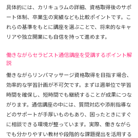
活用事例
具体的には、カリキュラムの詳細、資格取得後のサポ
ート体制、卒業生の実績なども比較ポイントです。こ
セラピスト通信講座で習得できるスキル
れらの基準をもとに講座を選ぶことで、将来的なキャ
と応用方法
リアや独立開業にも自信を持って進めます。
リンパマッサージ資格が広げるキャリア
の可能性
働きながらセラピスト通信講座を受講するポイント解
通信講座で学ぶセルフケアと家族の健康
説
サポート
働きながらリンパマッサージ資格取得を目指す場合、
資格取得後も続けるセラピストとしての
効率的な学習計画が不可欠です。まずは週単位で学習
成長戦略
時間を確保し、短時間でも継続することが成果につな
リンパマッサージ資格のおすすめ通信学習法
がります。通信講座の中には、質問対応や添削指導な
を徹底解説
どのサポートが手厚いものもあり、困ったときにすぐ
セラピスト通信講座で実践する効率的な
に相談できる環境が整っています。実際、働きながら
学習スケジュール
でも分かりやすい教材や段階的な課題提出を活用する