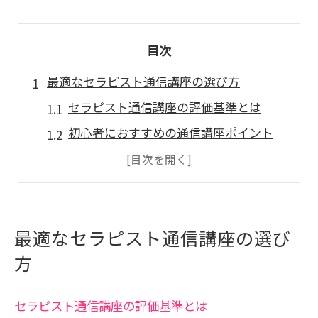
目次
最適なセラピスト通信講座の選び方
セラピスト通信講座の評価基準とは
初心者におすすめの通信講座ポイント
セラピストのための費用対効果を考える
選んで失敗しない通信講座の秘訣
セラピスト通信講座の口コミ活用術
最適なセラピスト通信講座の選び
自分に合った講座を見つけるための手順
方
セラピストスクールを比較するメリット
セラピスト通信講座の比較の重要性
セラピスト通信講座の評価基準とは
スクール選びで失敗しないためのコツ