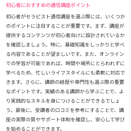
セラピスト通信講座の学習メリット
初心者におすすめの通信講座ポイント
実践的スキルを通信講座で磨く方法
初心者がセラピスト通信講座を選ぶ際には、いくつか
場所を選ばない学びのスタイルとは
のポイントに注目することが重要です。まず、講座が
オンライン学習の利点とその効果
提供するコンテンツが初心者向けに設計されているか
を確認しましょう。特に、基礎知識をしっかりと学べ
セラピスト技術を通信で身につける
る内容であることが望ましいです。また、オンライン
通信講座での効率的な学習法紹介
での学習が可能であれば、時間や場所にとらわれずに
セラピスト通信教育の魅力とは
学べるため、忙しいライフスタイルにも柔軟に対応で
セラピスト通信講座の独自の魅力
きます。さらに、講師の経歴や専門性も選ぶ際の重要
学びを深める通信教育のポイント
なポイントです。実績のある講師から学ぶことで、よ
時間を有効活用できる学習スタイル
り実践的なスキルを身につけることができるでしょ
セラピスト通信講座の人気の理由
う。最後に、受講者の口コミを参考にすることで、講
通信教育での成功体験の共有
座の実際の質やサポート体制を確認し、安心して学び
を始めることができます。
魅力的な通信講座の特徴を探る