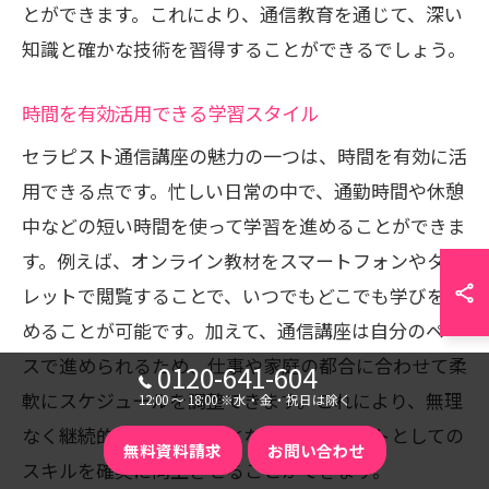
とができます。これにより、通信教育を通じて、深い
知識と確かな技術を習得することができるでしょう。
時間を有効活用できる学習スタイル
セラピスト通信講座の魅力の一つは、時間を有効に活
用できる点です。忙しい日常の中で、通勤時間や休憩
中などの短い時間を使って学習を進めることができま
す。例えば、オンライン教材をスマートフォンやタブ
レットで閲覧することで、いつでもどこでも学びを深
めることが可能です。加えて、通信講座は自分のペー
スで進められるため、仕事や家庭の都合に合わせて柔
0120-641-604
軟にスケジュールを調整できます。これにより、無理
12:00 〜 18:00 ※水・金・祝日は除く
なく継続的な学習が可能となり、セラピストとしての
無料資料請求
お問い合わせ
スキルを確実に向上させることができます。