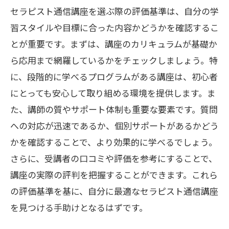
セラピスト通信講座を選ぶ際の評価基準は、自分の学
セラピスト通信講座と通学の違い
習スタイルや目標に合った内容かどうかを確認するこ
比較ポイントを押さえて最適な選択を
とが重要です。まずは、講座のカリキュラムが基礎か
セラピスト通信講座の選び方と比較
ら応用まで網羅しているかをチェックしましょう。特
効果的な学習環境を選ぶための視点
に、段階的に学べるプログラムがある講座は、初心者
自分に合った通信講座を見つける方法
にとっても安心して取り組める環境を提供します。ま
セラピスト通信講座の選択ポイント
た、講師の質やサポート体制も重要な要素です。質問
個々のニーズに応じた講座選び
への対応が迅速であるか、個別サポートがあるかどう
かを確認することで、より効果的に学べるでしょう。
自分に最適なカリキュラムの見極め方
さらに、受講者の口コミや評価を参考にすることで、
セラピスト通信講座の選び方の工夫
講座の実際の評判を把握することができます。これら
受講プランの選択肢を広げる方法
の評価基準を基に、自分に最適なセラピスト通信講座
実践的な講座選びでスキルを向上
を見つける手助けとなるはずです。
通信講座でセラピスト技術を学ぶ利点