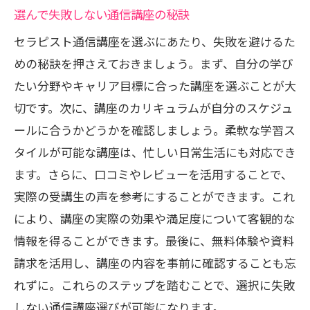
最適な通信講座を見つける手順
選んで失敗しない通信講座の秘訣
講座選びで知っておくべきこと
セラピスト通信講座を選ぶにあたり、失敗を避けるた
通信講座で手に入るセラピストのスキル
めの秘訣を押さえておきましょう。まず、自分の学び
セラピスト通信講座で学べるスキル
たい分野やキャリア目標に合った講座を選ぶことが大
切です。次に、講座のカリキュラムが自分のスケジュ
通信講座で得られる実践的技術
ールに合うかどうかを確認しましょう。柔軟な学習ス
スキルアップに役立つ通信講座の選び方
タイルが可能な講座は、忙しい日常生活にも対応でき
オンライン学習で得られる専門技術
ます。さらに、口コミやレビューを活用することで、
通信講座でスキルを高める方法
実際の受講生の声を参考にすることができます。これ
セラピスト技術を磨く通信講座の魅力
により、講座の実際の効果や満足度について客観的な
情報を得ることができます。最後に、無料体験や資料
請求を活用し、講座の内容を事前に確認することも忘
れずに。これらのステップを踏むことで、選択に失敗
しない通信講座選びが可能になります。