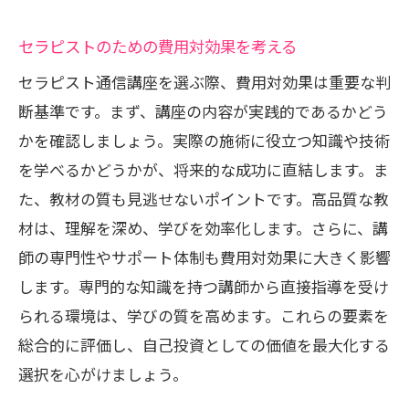
理想のセラピストスクールを選ぶ秘訣
セラピストのための費用対効果を考える
セラピスト通信講座での成功の秘訣
セラピスト通信講座を選ぶ際、費用対効果は重要な判
理想の学びを探すためのヒント
断基準です。まず、講座の内容が実践的であるかどう
失敗しないスクール選びのポイント
かを確認しましょう。実際の施術に役立つ知識や技術
通信講座で理想の講座を見つける
を学べるかどうかが、将来的な成功に直結します。ま
セラピスト通信講座を選ぶ際の注意点
た、教材の質も見逃せないポイントです。高品質な教
スクール選択で重視すべき視点
材は、理解を深め、学びを効率化します。さらに、講
師の専門性やサポート体制も費用対効果に大きく影響
セラピスト通信講座の選び方ガイド
します。専門的な知識を持つ講師から直接指導を受け
セラピスト通信講座選びの基本ガイド
られる環境は、学びの質を高めます。これらの要素を
初心者必見の講座選びのステップ
総合的に評価し、自己投資としての価値を最大化する
セラピスト通信講座の選び方のコツ
選択を心がけましょう。
通信講座選びで失敗しないために