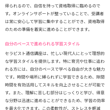
得られるので、自信を持って資格取得に臨めるので
セラピスト通信講座での学びを活かし美容と
す。オンラインサポートが整っていることで、受講者
健康をサポートする方法
は常に安心して学習に集中することができ、資格取得
美容と健康に役立つリンパケアの知識
のための準備を着実に進めることができます。
資格を活かしたセルフケアの実践法
家族の健康を守るためのリンパケア
自分のペースで進められる学習スタイル
美容業界におけるリンパセラピーの役割
セラピスト通信講座は、忙しい現代人にとって理想的
健康維持に必要なリンパケアのテクニッ
な学習スタイルを提供します。特に育児や仕事に追わ
ク
れる方には、自分のペースで学べる自由が大きな魅力
資格を取得した後の継続的な学び方
です。時間や場所に縛られずに学習できるため、隙間
時間を有効活用してスキルを向上させることが可能で
す。また、理解に苦しむ部分はじっくりと学び、得意
な分野は迅速に進めることができるため、学習の効率
を最大化できます。この柔軟性が、ストレスを軽減