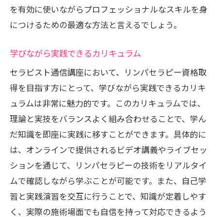
を有効に使いながらプロフェッショナルなスキルを身
セラピスト通信講座が提供する柔軟な学習環
につけるための最適な方法と言えるでしょう。
境とその魅力
時間に縛られない学習プランの作成
学びながら実践できるカリキュラム
オンラインコミュニティの活用法
セラピスト通信講座において、リンパセラピー資格取
自宅での学習を最大限に活かす方法
得を目指す方にとって、学びながら実践できるカリキ
学びを深めるためのサポート体制
ュラムは非常に魅力的です。このカリキュラムでは、
理論と実技をバランスよく組み合わせることで、学ん
多忙な毎日に適した学びの在り方
だ知識を即座に実践に移すことができます。具体的に
どこでも学べる通信講座の利点
は、オンラインで提供されるビデオ講義やライブセッ
通信講座でリンパセラピーを学ぶ自宅で実践
ションを通じて、リンパセラピーの技術をリアルタイ
できるスキルを手に入れる
ムで確認しながら学ぶことが可能です。また、自己学
実践的なスキルを身につける方法
習と実践演習を交互に行うことで、知識が定着しやす
自宅でできるリンパケアの基本
く、実際の施術場面でも自信を持って対応できるよう