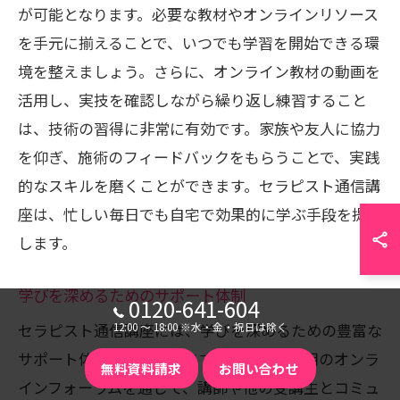
が可能となります。必要な教材やオンラインリソース
を手元に揃えることで、いつでも学習を開始できる環
境を整えましょう。さらに、オンライン教材の動画を
活用し、実技を確認しながら繰り返し練習すること
は、技術の習得に非常に有効です。家族や友人に協力
を仰ぎ、施術のフィードバックをもらうことで、実践
的なスキルを磨くことができます。セラピスト通信講
座は、忙しい毎日でも自宅で効果的に学ぶ手段を提供
します。
学びを深めるためのサポート体制
0120-641-604
セラピスト通信講座には、学びを深めるための豊富な
12:00 〜 18:00 ※水・金・祝日は除く
サポート体制が整っています。受講生は専用のオンラ
無料資料請求
お問い合わせ
インフォーラムを通じて、講師や他の受講生とコミュ