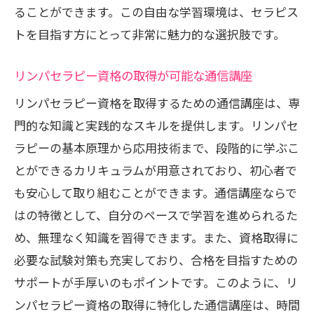
ることができます。この自由な学習環境は、セラピス
通信講座で学ぶセルフケアのメリット
トを目指す方にとって非常に魅力的な選択肢です。
プロとしての知識を活かした家族ケア
資格取得で広がるセルフケアの可能性
リンパセラピー資格の取得が可能な通信講座
自宅でできるリンパマッサージの基礎
リンパセラピー資格を取得するための通信講座は、専
プロ資格が日常生活に与える影響
門的な知識と実践的なスキルを提供します。リンパセ
通信講座でリンパセラピー資格を効率的に取
ラピーの基本原理から応用技術まで、段階的に学ぶこ
得するためのポイント
とができるカリキュラムが用意されており、初心者で
効率よく学習を進めるための計画作り
も安心して取り組むことができます。通信講座ならで
インプットとアウトプットのバランス
はの特徴として、自分のペースで学習を進められるた
め、無理なく知識を習得できます。また、資格取得に
資格試験対策に効果的な勉強法
必要な試験対策も充実しており、合格を目指すための
オンライン教材を活用した学習戦略
サポートが手厚いのもポイントです。このように、リ
集中して学ぶための環境整備
ンパセラピー資格の取得に特化した通信講座は、時間
成功するためのモチベーション維持法