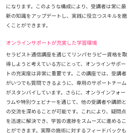
通信講座の教材を使った効果的な練習法
になります。このような構成により、受講者は常に最
プロフェッショナルな技術を磨くための
新の知識をアップデートし、実践に役立つスキルを磨
ステップ
くことができます。
日常生活に役立つセルフケアスキル
オンラインサポートが充実した学習環境
学んだ知識を家族や友人に活かす方法
セラピスト通信講座を通じてリンパセラピー資格を取
資格取得後のキャリア通信講座で可能性を広
得しようと考えている方にとって、オンラインサポー
げよう
トの充実度は非常に重要です。この講座では、受講者
リンパセラピストとしてのキャリアパス
がいつでも質問できるように、専用のサポートチーム
通信講座で得たスキルを活かす方法
がスタンバイしています。さらに、オンラインフォー
資格を活かした新しい仕事の選択肢
ラムや特別ウェビナーを通じて、他の受講者や講師と
独立開業を目指すための準備
の交流を深めることが可能です。これにより、疑問点
通信講座で築く専門性と信頼性
を迅速に解決でき、学習の進捗をスムーズに進めるこ
資格取得がもたらす長期的なメリット
とができます。実際の施術に対するフィードバックも