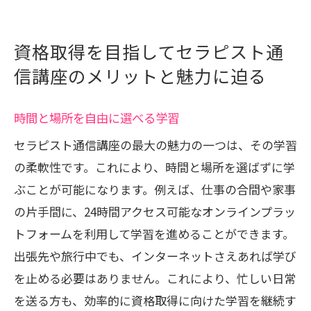
働く女性必見セラピスト通信講座でリンパセ
ラピー資格を取得する方法
資格取得を目指してセラピスト通
仕事と勉強の両立を可能にする秘訣
信講座のメリットと魅力に迫る
通信講座でリンパセラピーを学ぶステッ
プ
時間と場所を自由に選べる学習
オンライン学習を活用した資格取得術
セラピスト通信講座の最大の魅力の一つは、その学習
テキストと動画で深める実践知識
の柔軟性です。これにより、時間と場所を選ばずに学
資格取得後のキャリアプランニング
ぶことが可能になります。例えば、仕事の合間や家事
学習を続けるためのモチベーション維持
の片手間に、24時間アクセス可能なオンラインプラッ
法
トフォームを利用して学習を進めることができます。
セルフケアとプロ資格を両立セラピスト通信
出張先や旅行中でも、インターネットさえあれば学び
講座の活用法
を止める必要はありません。これにより、忙しい日常
日常生活に取り入れるリンパケア
を送る方も、効率的に資格取得に向けた学習を継続す