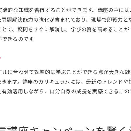
業界トップクラスの講師陣
実践的な知識を習得することができます。講座の中には
実践的なカリキュラム内容
た問題解決能力の強化が含まれており、現場で即戦力と
受講生からの高評価ポイント
ことで、疑問をすぐに解消し、学びの質を高めることが
長所を活かす受講スタイル
ができるのです。
卒業生の成功事例とその理由
他の講座との差別化ポイント
プ
セラピストとしての実力を高める通信講座の活用法
イルに合わせて効率的に学ぶことができる点が大きな魅
学びを最大化する時間管理術
できます。講座のカリキュラムには、最新のトレンドや
オンラインサポートの効果的な活用
を有効活用しながら、自分自身の成長を実感できるこの
フィードバックを通じたスキル改善
実践練習を重視した学習法
グループディスカッションでの知識共有
信講座キャンペーンを賢く
講座修了後の継続的なスキルアップ