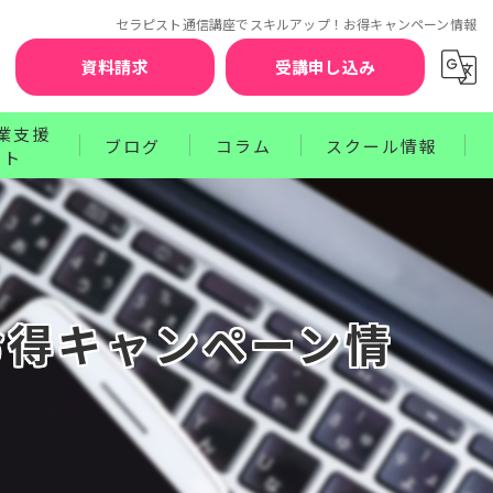
セラピスト通信講座でスキルアップ！お得キャンペーン情報
資料請求
受講申し込み
業支援
ブログ
コラム
スクール情報
ート
お知らせ
セラピスト賠償責任補償制度
クターコース
サポート
ワンポイントレッスン
講師紹介
ース
プログラム
受講前の不安を解消するQ&A
お得キャンペーン情
お申込みから資格取得までのステップ
受講生の声
卒業生の声
受講料のお支払方法