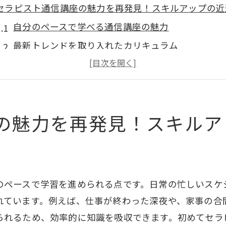
セラピスト通信講座の魅力を再発見！スキルアップの近
自分のペースで学べる通信講座の魅力
最新トレンドを取り入れたカリキュラム
セラピストとしての幅広いスキル習得
業界で注目される資格の取得方法
通信講座で得られる実践的な知識
の魅力を再発見！スキルア
効率的な学び方を活用してスキルアップ
お得なセラピスト通信講座キャンペーンを賢く活用しよ
キャンペーン情報を見逃さないコツ
割引を最大限に利用する方法
のペースで学習を進められる点です。日常の忙しいスケ
公式サイトでの最新情報の確認
れています。例えば、仕事が終わった深夜や、家事の合
SNSを活用したお得情報の収集
られるため、効率的に知識を吸収できます。初めてセラ