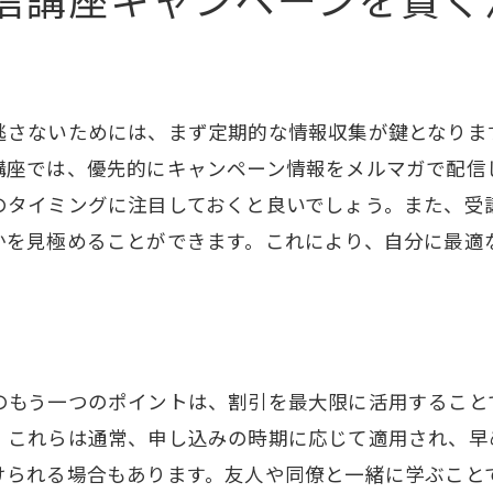
セラピスト通信講座で未来の自分を変える一歩を踏み出
通信講座を通じた自分改革の始め方
新たなステージへの挑戦方法
逃さないためには、まず定期的な情報収集が鍵となります
自己成長を促す目標設定
講座では、優先的にキャンペーン情報をメルマガで配信
受講生の成功体験から学ぶ
のタイミングに注目しておくと良いでしょう。また、受
かを見極めることができます。これにより、自分に最適
将来のビジョンを描くワークショップ
心のケアも考慮した学びのすすめ
のもう一つのポイントは、割引を最大限に活用すること
。これらは通常、申し込みの時期に応じて適用され、早
けられる場合もあります。友人や同僚と一緒に学ぶこと