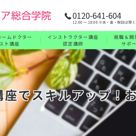
0120-641-604
12:00 〜 18:00 ※水・金・祝日は除く
ホームドクター
インストラクター講座
就職＆開
スト講座
認定講師
サポ
リンパ・ボディケア・整体・腸もみインストラ
業界最強の
フェイス・ヘッド・耳つぼインストラクターコ
充実の教育
講座について
ハンドインストラクターコース
講座でスキルアップ！
フットインストラクターコース
まとめてお得なインストラクターセットコース
インストラクター講座について