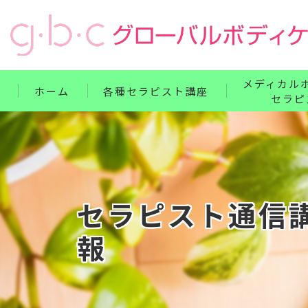
メディカル
ホーム
各種セラピスト講座
セラピ
リンパ・ボディケア整体コース
単科講座
フェイス・ヘッド・耳つぼコース
セット講座
ハンドコース
ホームドクター
セラピスト通信
フットコース
報
ベビー・腸もみコース
セット講座