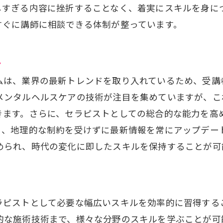
キャンペーン時期を狙った受講のタイミング
しすぎる内容に挫折することなく、着実にスキルを身に
すぐに講師に相談できる体制が整っています。
友人紹介でさらにお得に！
通信講座でセラピスト資格を取得するメリットと方法
ム
資格取得に向けた効率的な学習法
通信講座が提供するサポート体制
ムは、業界の最新トレンドを取り入れているため、受講
メンタルヘルスケアの技術が注目を集めていますが、こ
資格取得後のキャリアパス
きます。さらに、セラピストとしての総合的な能力を高
オンライン試験での合格を目指す
り、地理的な制約を受けずに最新情報を常にアップデー
実際の受験体験を基にした合格への道
められ、時代の変化に即したスキルを保持することが可
資格を活かしたビジネス展開のヒント
最新技術を学べるセラピスト通信講座でキャリアを加速
最新技術トレンドを取り入れる意義
ラピストとして必要な幅広いスキルを効率的に習得する
業界のニーズに応えるスキルの習得
的な施術技術まで、様々な分野のスキルを学ぶことが可