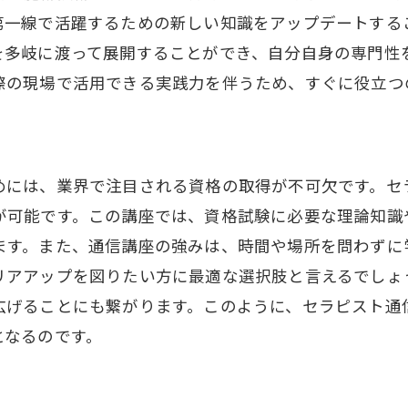
現場で即戦力となる技術研修
第一線で活躍するための新しい知識をアップデートする
オンライン講義での技術向上法
を多岐に渡って展開することができ、自分自身の専門性
リアルな技術デモンストレーション
際の現場で活用できる実践力を伴うため、すぐに役立つ
将来のキャリアに直結する学び
セラピスト通信講座のキャンペーン情報を入手する方法
公式ウェブサイトでの情報確認
めには、業界で注目される資格の取得が不可欠です。セ
メルマガ登録で最新情報をゲット
が可能です。この講座では、資格試験に必要な理論知識
SNSフォローでキャンペーン速報を受け取る
ます。また、通信講座の強みは、時間や場所を問わずに
リアアップを図りたい方に最適な選択肢と言えるでしょ
地域限定キャンペーンの見逃し防止
広げることにも繋がります。このように、セラピスト通
信頼できる情報源の活用術
となるのです。
セラピスト業界の情報収集方法
セラピスト通信講座が選ばれる理由とその魅力