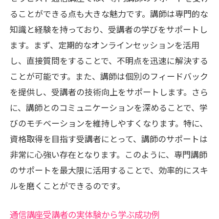
通信講座で得られる知識の深さ
ることができる点も大きな魅力です。講師は専門的な
技術向上を実感するための学習ステップ
知識と経験を持っており、受講者の学びをサポートし
知識と実践を繋ぐ学び方
ます。まず、定期的なオンラインセッションを活用
学んだ技術を実生活で活かす方法
し、直接質問をすることで、不明点を迅速に解決する
通信講座受講後のスキルアップ方法
ことが可能です。また、講師は個別のフィードバック
実践に役立つ教材とその活用法
を提供し、受講者の技術向上をサポートします。さら
セラピスト通信講座での学び方と忙しい日常
に、講師とのコミュニケーションを深めることで、学
への取り入れ方
びのモチベーションを維持しやすくなります。特に、
資格取得を目指す受講者にとって、講師のサポートは
日常生活に溶け込む学びの習慣化
非常に心強い存在となります。このように、専門講師
忙しい女性のための効率的な学習プラン
のサポートを最大限に活用することで、効率的にスキ
通信講座のスケジュールを効果的に管理
ルを磨くことができるのです。
生活スタイルに合わせた学習の工夫
日常の中でスキルを磨く具体的な方法
通信講座受講者の実体験から学ぶ成功例