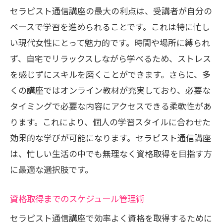
ットを徹底解説
セラピスト通信講座の最大の利点は、受講者が自分の
自宅学習で得られる自由と柔軟性
ペースで学習を進められることです。これは特に忙し
い現代女性にとって魅力的です。時間や場所に縛られ
通信講座と通学講座の比較
ず、自宅でリラックスしながら学べるため、ストレス
動画コンテンツで実践スキルを磨く
を感じずにスキルを磨くことができます。さらに、多
自宅で集中できる学習環境の整え方
くの講座ではオンライン教材が充実しており、必要な
学習を継続するためのモチベーション維
タイミングで必要な内容にアクセスできる柔軟性があ
持法
ります。これにより、個人の学習スタイルに合わせた
通信講座のサポート体制を知る
効果的な学びが可能になります。セラピスト通信講座
リンパマッサージ資格を目指すならおすすめ
は、忙しい生活の中でも無理なく資格取得を目指す方
の通信講座をチェック
に最適な選択肢です。
リンパマッサージの基礎をしっかり学べ
る講座とは
資格取得までのスケジュール管理術
おすすめ通信講座の選び方
セラピスト通信講座で効率よく資格を取得するために