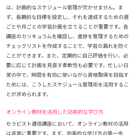
リンパマッサージの実践技術を身につけ
は、計画的なスケジュール管理が欠かせません。ま
る方法
ず、長期的な目標を設定し、それを達成するための週
ごとや月ごとの学習計画を立てることが重要です。各
学ぶべきリンパマッサージの効果と理論
講座のカリキュラムを確認し、進捗を管理するための
講座選びの際に確認すべきポイント
チェックリストを作成することで、学習の漏れを防ぐ
リンパマッサージ資格保有者のキャリア
ことができます。また、定期的に自己評価を行い、必
パス
要に応じて計画を見直す柔軟性も必要です。忙しい日
時間と場所を選ばないセラピスト通信講座で
常の中で、時間を有効に使いながら資格取得を目指す
キャリアを加速
ためには、こうしたスケジュール管理術を活用するこ
いつでもどこでも学べる通信講座の魅力
とが求められます。
キャリアアップを目指すための効率的な
学習法
オンライン教材を活用した効率的な学び方
通信講座で身につく実践的なスキル
セラピスト通信講座において、オンライン教材の活用
自宅での学習を最大限に活かす方法
は非常に重要です。まず、効率的な学び方の第一歩