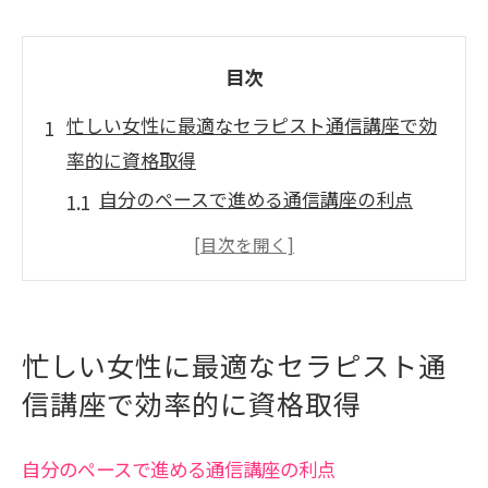
目次
忙しい女性に最適なセラピスト通信講座で効
率的に資格取得
自分のペースで進める通信講座の利点
資格取得までのスケジュール管理術
オンライン教材を活用した効率的な学び
方
専門講師のサポートを最大限に活用
忙しい女性に最適なセラピスト通
通信講座受講者の実体験から学ぶ成功例
信講座で効率的に資格取得
時間管理が鍵！仕事と学習の両立法
自分のペースで進める通信講座の利点
セラピスト通信講座の魅力と自宅学習のメリ