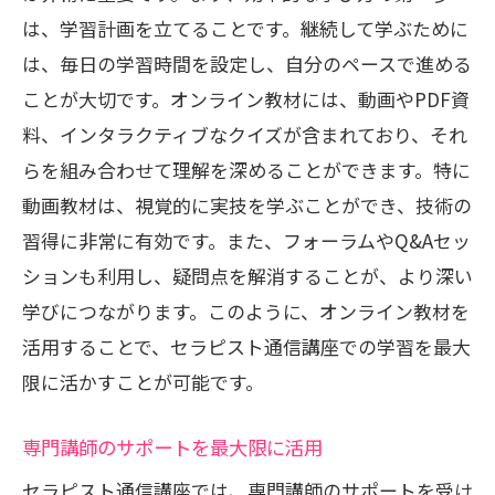
は、学習計画を立てることです。継続して学ぶために
セラピスト通信講座で得られる資格一覧
は、毎日の学習時間を設定し、自分のペースで進める
受講後のキャリアプランを考える
ことが大切です。オンライン教材には、動画やPDF資
口コミで選ぶ！実際に役立つセラピスト通信
料、インタラクティブなクイズが含まれており、それ
講座ランキング
らを組み合わせて理解を深めることができます。特に
口コミ評価の高い講座を徹底分析
動画教材は、視覚的に実技を学ぶことができ、技術の
実際の受講者が語る通信講座の魅力
習得に非常に有効です。また、フォーラムやQ&Aセッ
口コミを活用した講座選びのコツ
ションも利用し、疑問点を解消することが、より深い
セラピスト通信講座の評判をチェック
学びにつながります。このように、オンライン教材を
受講生の声から学ぶ講座の選び方
活用することで、セラピスト通信講座での学習を最大
限に活かすことが可能です。
口コミランキングの信頼性を見極める
セラピスト通信講座で実感する知識の深まり
専門講師のサポートを最大限に活用
と技術向上
セラピスト通信講座では、専門講師のサポートを受け