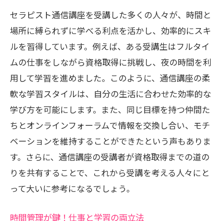
忙しい日々の中でのリフレッシュ法
セラピスト通信講座を受講した多くの人々が、時間と
セラピストとしての一歩を踏み出す通信講座
場所に縛られずに学べる利点を活かし、効率的にスキ
の選び方ガイド
ルを習得しています。例えば、ある受講生はフルタイ
初心者におすすめの通信講座の選び方
ムの仕事をしながら資格取得に挑戦し、夜の時間を利
用して学習を進めました。このように、通信講座の柔
セラピストを目指すための講座選択基準
軟な学習スタイルは、自分の生活に合わせた効率的な
選ぶべき講座の特長と内容
学び方を可能にします。また、同じ目標を持つ仲間た
講座選びで失敗しないためのポイント
ちとオンラインフォーラムで情報を交換し合い、モチ
通信講座を選ぶ際の注意点
ベーションを維持することができたという声もありま
自分に合った講座を見極める方法
す。さらに、通信講座の受講者が資格取得までの道の
りを共有することで、これから受講を考える人々にと
って大いに参考になるでしょう。
時間管理が鍵！仕事と学習の両立法