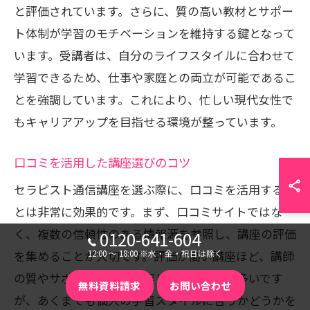
と評価されています。さらに、質の高い教材とサポー
ト体制が学習のモチベーションを維持する鍵となって
います。受講者は、自分のライフスタイルに合わせて
学習できるため、仕事や家庭との両立が可能であるこ
とを強調しています。これにより、忙しい現代女性で
もキャリアアップを目指せる環境が整っています。
口コミを活用した講座選びのコツ
セラピスト通信講座を選ぶ際に、口コミを活用するこ
とは非常に効果的です。まず、口コミサイトではな
く、複数の信頼性のある情報源を参照し、講座の評価
0120-641-604
を集めることが大切です。評価が高い講座ほど、講師
12:00 〜 18:00 ※水・金・祝日は除く
の質やサポート体制が充実していることが多いです
無料資料請求
お問い合わせ
が、あくまでも個人の学習スタイルに合うかどうかを