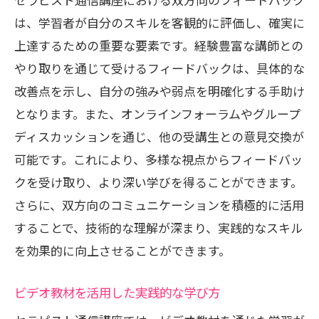
実際の施術を想定した練習方法
は、学習者が自分のスキルを客観的に評価し、確実に
理論知識を深めるための参考資料活用
上達するための重要な要素です。経験豊富な講師との
セラピスト通信講座で高品質な施術を提供す
やり取りを通じて受けるフィードバックは、具体的な
るためのステップ
改善点を示し、自分の強みや弱点を明確化する手助け
施術の品質を上げるための学習法
となります。また、オンラインフォーラムやグループ
クライアントの期待に応える施術の実践
ディスカッションを通じ、他の受講生との意見交換が
品質向上のためのフィードバックの活用
可能です。これにより、多様な視点からフィードバッ
高品質施術に必要なスキルセットの習得
クを受け取り、より深い学びを得ることができます。
施術後のフォローアップ技術
さらに、双方向のコミュニケーションを積極的に活用
することで、技術的な理解が深まり、実践的なスキル
施術のクオリティを測る評価基準
を効果的に向上させることができます。
セラピスト通信講座が実現するオンラインフ
ォーラムでの成長
ビデオ教材を活用した実践的な学び方
フォーラム参加で得られる学びの利点