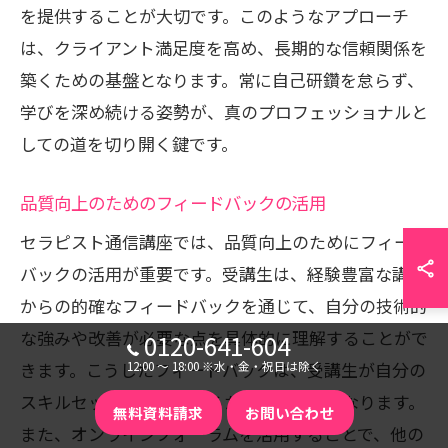
を提供することが大切です。このようなアプローチ
は、クライアント満足度を高め、長期的な信頼関係を
築くための基盤となります。常に自己研鑽を怠らず、
学びを深め続ける姿勢が、真のプロフェッショナルと
しての道を切り開く鍵です。
品質向上のためのフィードバックの活用
セラピスト通信講座では、品質向上のためにフィード
バックの活用が重要です。受講生は、経験豊富な講師
からの的確なフィードバックを通じて、自分の技術的
な強みや改善が必要な点を具体的に理解することがで
0120-641-604
きます。こうしたフィードバックは、受講生が自分の
12:00 〜 18:00 ※水・金・祝日は除く
スキルセットを洗練させるための出発点となります。
無料資料請求
お問い合わせ
また、オンラインフォーラムを活用することで、他の