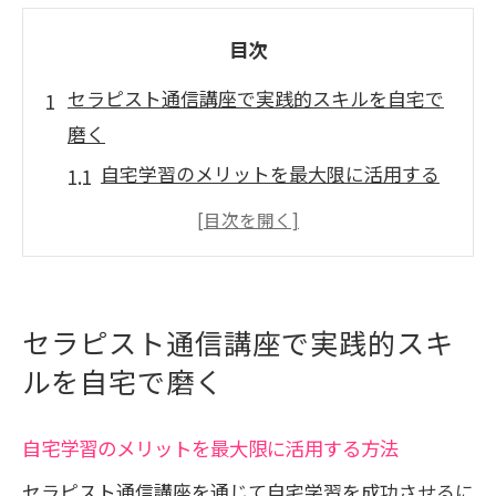
目次
セラピスト通信講座で実践的スキルを自宅で
磨く
自宅学習のメリットを最大限に活用する
方法
実践的なスキルをオンラインで効果的に
習得
双方向のフィードバックを通じたスキル
セラピスト通信講座で実践的スキ
アップ
ルを自宅で磨く
ビデオ教材を活用した実践的な学び方
受講生同士のコミュニケーションで学び
自宅学習のメリットを最大限に活用する方法
を深める
セラピスト通信講座を通じて自宅学習を成功させるに