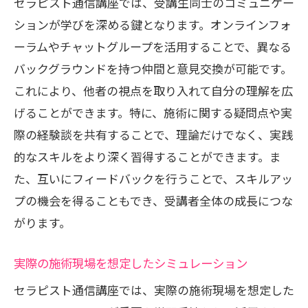
セラピスト通信講座では、受講生同士のコミュニケー
個別対応で差別化を図る施術法
ションが学びを深める鍵となります。オンラインフォ
顧客満足度を向上させるための継続学習
ーラムやチャットグループを活用することで、異なる
クライアントとの関係構築術
バックグラウンドを持つ仲間と意見交換が可能です。
セラピスト通信講座で習得する実践的コミュ
これにより、他者の視点を取り入れて自分の理解を広
ニケーション能力
げることができます。特に、施術に関する疑問点や実
クライアントとの信頼関係を築く方法
際の経験談を共有することで、理論だけでなく、実践
的なスキルをより深く習得することができます。ま
プロフェッショナルな会話スキルの習得
た、互いにフィードバックを行うことで、スキルアッ
コミュニケーションを通じたニーズの把
プの機会を得ることもでき、受講者全体の成長につな
握
がります。
効果的な質問技術で信頼を得る
クライアントの声を施術に反映させる
実際の施術現場を想定したシミュレーション
オンラインでのコミュニケーションのポ
セラピスト通信講座では、実際の施術現場を想定した
イント