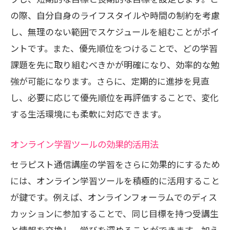
開
の際、自分自身のライフスタイルや時間の制約を考慮
新たなクライアント層へのアプローチ法
し、無理のない範囲でスケジュールを組むことがポイ
オンラインプラットフォームを活用した
ントです。また、優先順位をつけることで、どの学習
集客戦略
課題を先に取り組むべきかが明確になり、効率的な勉
進化し続ける自分を支える学びの環境
強が可能になります。さらに、定期的に進捗を見直
未来を見据えたセラピスト通信講座の選び方
し、必要に応じて優先順位を再評価することで、変化
自分に最適な通信講座を選ぶためのポイ
する生活環境にも柔軟に対応できます。
ント
オンライン学習ツールの効果的活用法
講座内容とカリキュラムの比較方法
セラピスト通信講座の学習をさらに効果的にするため
信頼できる講座提供者の見極め方
には、オンライン学習ツールを積極的に活用すること
受講者レビューを活用した講座選び
が鍵です。例えば、オンラインフォーラムでのディス
卒業生の成功事例から学ぶ選択基準
カッションに参加することで、同じ目標を持つ受講生
未来のビジョンに合った学習プランの構
と情報を交換し、学びを深めることができます。加え