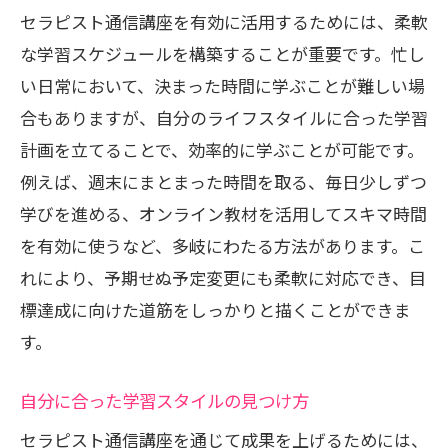
る秘訣
セラピスト通信講座を有効に活用するためには、柔軟
セラピストとしてのキャリアプランの立
な学習スケジュールを構築することが重要です。忙し
て方
い日常において、決まった時間に学ぶことが難しい場
合もありますが、自分のライフスタイルに合った学習
通信講座を活用した資格取得のメリット
計画を立てることで、効率的に学ぶことが可能です。
業界動向を学ぶための資料とリソース
例えば、週末にまとまった時間を取る、毎日少しずつ
現場で役立つ実践スキルの向上法
学びを進める、オンライン教材を活用してスキマ時間
ネットワーキングを通じたキャリア構築
を有効に使うなど、多岐にわたる方法があります。こ
通信講座卒業後のキャリアパスの選択肢
れにより、予期せぬ予定変更にも柔軟に対応でき、目
セラピスト通信講座で専門知識と実践スキル
標達成に向けた道筋をしっかりと描くことができま
を同時に強化
す。
理論と実践をバランスよく学ぶ方法
自分に合った学習スタイルの見つけ方
オンライン実習の最大限の活用法
専門講師からのフィードバック活用法
セラピスト通信講座を通じて成果を上げるためには、