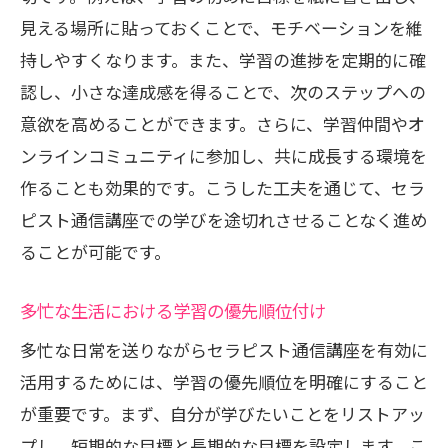
自己成長を促す学習目標の設定
見える場所に貼っておくことで、モチベーションを維
通信講座を通じて得られるキャリアの恩
持しやすくなります。また、学習の進捗を定期的に確
恵
認し、小さな達成感を得ることで、次のステップへの
キャリアアップのためのポートフォリオ
意欲を高めることができます。さらに、学習仲間やオ
作成法
ンラインコミュニティに参加し、共に成長する環境を
成功するセラピストの習慣と思考法
作ることも効果的です。こうした工夫を通じて、セラ
業界リーダーから学ぶキャリア構築法
ピスト通信講座での学びを途切れさせることなく進め
常に学び続ける姿勢を保つ方法
ることが可能です。
通信講座で実現するセラピストとしての新た
多忙な生活における学習の優先順位付け
な一歩
多忙な日常を送りながらセラピスト通信講座を有効に
新しい分野への挑戦と適応法
活用するためには、学習の優先順位を明確にすること
通信講座を通じた自己革新のステップ
が重要です。まず、自分が学びたいことをリストアッ
セラピストの資格を活かしたビジネス展
プし、短期的な目標と長期的な目標を設定します。こ