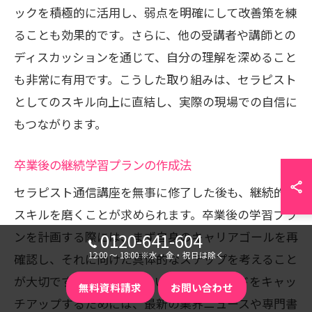
ックを積極的に活用し、弱点を明確にして改善策を練
ることも効果的です。さらに、他の受講者や講師との
ディスカッションを通じて、自分の理解を深めること
も非常に有用です。こうした取り組みは、セラピスト
としてのスキル向上に直結し、実際の現場での自信に
もつながります。
卒業後の継続学習プランの作成法
セラピスト通信講座を無事に修了した後も、継続的に
スキルを磨くことが求められます。卒業後の学習プラ
ンを計画する際には、まず自身のキャリアゴールを再
0120-641-604
12:00 〜 18:00 ※水・金・祝日は除く
確認し、それに向けた具体的なステップを考えること
が大切です。例えば、新しい技術やトレンドをキャッ
無料資料請求
お問い合わせ
チアップするためには、最新の業界ニュースや専門書