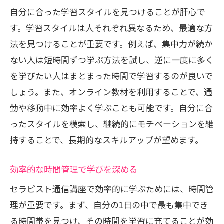
自分に合った学習スタイルを見つけることが肝心で
ケーススタディを通じたスキル習得
す。学習スタイルは人それぞれ異なるため、最適な方
最新技術を学ぶためのリソース紹介
法を見つけることが重要です。例えば、集中力が続か
継続的なスキルアップのための自己評価
ない人は短時間ずつ学ぶ方法を試し、逆に一度に多く
法
を学びたい人はまとまった時間で学習するのが良いで
通信講座で学ぶセラピストとしての未来の可
しょう。また、オンライン教材を利用することで、通
能性
勤や移動中に効率よく学ぶことも可能です。自分に合
未来のセラピスト業界の展望
ったスタイルを模索し、継続的にモチベーションを維
新しいニーズに応えるためのスキルセッ
持することで、長期的なスキルアップが望めます。
ト
効率的な時間管理で学びを深める
持続可能なキャリアのための方向性
セラピストとしてのパーソナルブランド
セラピスト通信講座で効率的に学ぶためには、時間管
構築
理が重要です。まず、自分の1日の中で最も集中でき
る時間帯を見つけ、その時間を学習に充てることが効
国際的なセラピスト資格の取得と活用