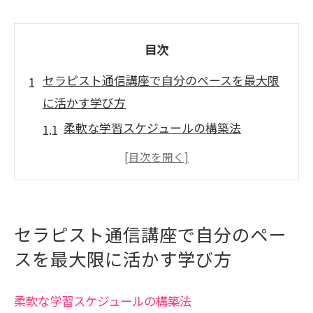
目次
セラピスト通信講座で自分のペースを最大限
に活かす学び方
柔軟な学習スケジュールの構築法
自分に合った学習スタイルの見つけ方
効率的な時間管理で学びを深める
通信講座での自己モチベーションの維持
法
セラピスト通信講座で自分のペー
多忙な生活における学習の優先順位付け
スを最大限に活かす学び方
オンライン学習ツールの効果的活用法
柔軟な学習スケジュールの構築法
通信講座でウェルネス業界のキャリアを広げ