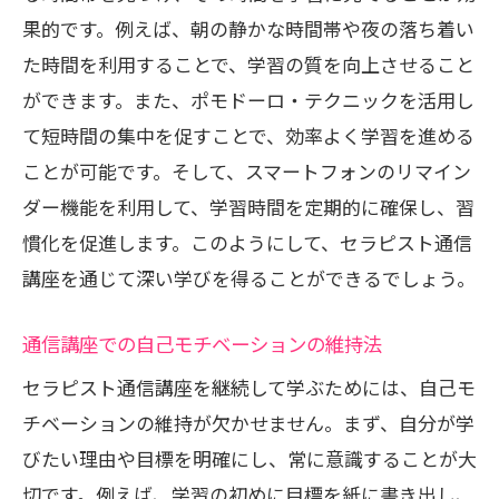
果的です。例えば、朝の静かな時間帯や夜の落ち着い
テクノロジーとの融合による新たな可能
た時間を利用することで、学習の質を向上させること
性
ができます。また、ポモドーロ・テクニックを活用し
セラピスト通信講座の効果的な利用法で未来
て短時間の集中を促すことで、効率よく学習を進める
を切り拓く
ことが可能です。そして、スマートフォンのリマイン
通信講座で得た知識の実践的活用法
ダー機能を利用して、学習時間を定期的に確保し、習
業界の変化に対応するための学び方
慣化を促進します。このようにして、セラピスト通信
学習成果を客観的に評価する方法
講座を通じて深い学びを得ることができるでしょう。
卒業後の継続学習プランの作成法
通信講座での自己モチベーションの維持法
他のプロフェッショナルとの協力方法
新しいアイデアを生むための学びの場
セラピスト通信講座を継続して学ぶためには、自己モ
チベーションの維持が欠かせません。まず、自分が学
学びを通じて輝くキャリアを目指すセラピス
びたい理由や目標を明確にし、常に意識することが大
ト通信講座
切です。例えば、学習の初めに目標を紙に書き出し、