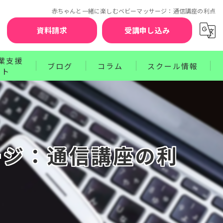
赤ちゃんと一緒に楽しむベビーマッサージ：通信講座の利点
資料請求
受講申し込み
業支援
ブログ
コラム
スクール情報
ート
お知らせ
セラピスト賠償責任補償制度
クターコース
サポート
ワンポイントレッスン
講師紹介
ース
プログラム
受講前の不安を解消するQ&A
ージ：通信講座の利
お申込みから資格取得までのステップ
受講生の声
卒業生の声
受講料のお支払方法