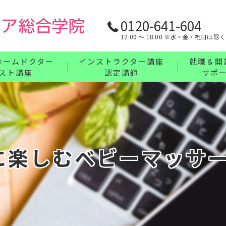
0120-641-604
12:00 〜 18:00 ※水・金・祝日は除く
ホームドクター
インストラクター講座
就職＆開
スト講座
認定講師
サポ
リンパ・ボディケア・整体・腸もみインストラ
業界最強の
フェイス・ヘッド・耳つぼインストラクターコ
充実の教育
講座について
ハンドインストラクターコース
に楽しむベビーマッサ
フットインストラクターコース
まとめてお得なインストラクターセットコース
インストラクター講座について