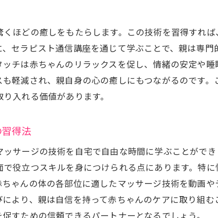
効果的なベビーマッサージの技術習得
ベビーマッサージが育児にもたらす変化
驚くほどの癒しをもたらします。この技術を習得すれば
実践的な知識で育児に活かすベビーマッサージ
に、セラピスト通信講座を通じて学ぶことで、親は専門
通信講座で得るベビーマッサージの実践スキル
タッチは赤ちゃんのリラックスを促し、情緒の安定や睡
い親におすすめセラピスト通信講座でスキルアップ
スも軽減され、親自身の心の癒しにもつながるのです。
忙しい日々に役立つセラピスト通信講座
取り入れる価値があります。
時間を有効活用した育児のスキルアップ法
の習得法
短時間で習得できるベビーマッサージ
育児の合間に学ぶ通信講座の魅力
マッサージの技術を自宅で自由な時間に学ぶことができ
忙しい親のためのセラピスト通信講座活用術
面で役立つスキルを身につけられる点にあります。特に
赤ちゃんの体の各部位に適したマッサージ技術を動画や
効率的に育児スキルを向上させる方法
びにより、親は自信を持って赤ちゃんのケアに取り組む
で楽しむベビーマッサージセラピスト通信講座のすす
を促すための信頼できるパートナーとなるでしょう。