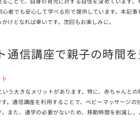
見ることで、自身の育児に対する自信を深めています。
初心者でも安心して学べる形で提供しています。本記事
ピスト通信講座で得る専門知識と親としての自信
っかけとなれば幸いです。次回もお楽しみに。
通信講座で学べる専門的なベビーマッサージ知識
親としての自信を高める育児スキル
専門知識を基にした安心の育児
ト通信講座で親子の時間を
通信講座で得る育児に役立つ知識
専門性が育む親としての自信と安心感
ット
ベビーマッサージで自身を持って育児に取り組む
という大きなメリットがあります。特に、赤ちゃんとの
です。通信講座を利用することで、ベビーマッサージの
す。また、通学の必要がないため、移動時間を削減し、