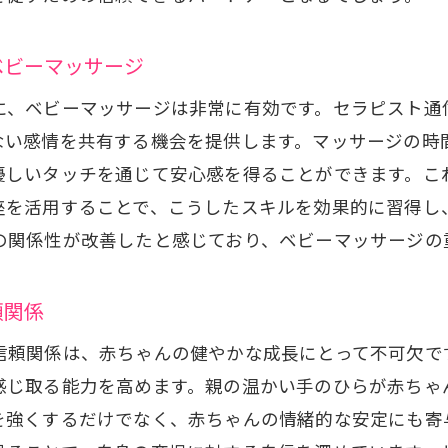
親子一緒に楽しむベビーマッサージの時間
セラピスト通信講座で得る親子のリフレッシュ
ベビーマッサージ
親子の絆を深めるベビーマッサージの魅力
に、ベビーマッサージは非常に有効です。セラピスト通
通信講座で学ぶ親子のコミュニケーション法
ない感情を共有する機会を提供します。マッサージの時
親子で共有するベビーマッサージの楽しみ
優しいタッチを通じて安心感を得ることができます。こ
心が通う親子のベビーマッサージ体験
座を活用することで、こうしたスキルを効果的に習得し
ゃんの健康を促進するセラピスト通信講座の活用法
の関係性が改善したと感じており、ベビーマッサージの
赤ちゃんの健康を支えるベビーマッサージ
通信講座で学ぶ赤ちゃんの健康管理法
頼関係
健康を促進するマッサージテクニック
信頼関係は、赤ちゃんの健やかな成長にとって不可欠で
ベビーマッサージで育む赤ちゃんの健康
感じ取る能力を高めます。親の温かい手のひらが赤ちゃ
通信講座を活用した赤ちゃんの健康促進
を強くするだけでなく、赤ちゃんの情緒的な安定にも寄
赤ちゃんの健康をサポートする新しいアプローチ