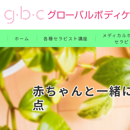
メディカル
ホーム
各種セラピスト講座
セラピ
リンパ・ボディケア整体コース
単科講座
フェイス・ヘッド・耳つぼコース
セット講座
ハンドコース
ホームドクター
赤ちゃんと一緒
フットコース
点
ベビー・腸もみコース
セット講座