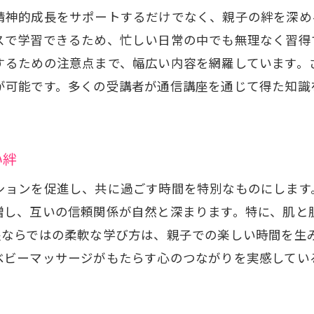
ベビーマッサージを通じた親子の時間の充実
精神的成長をサポートするだけでなく、親子の絆を深め
柔軟な学びで得る新しい親子のライフスタイル
スで学習できるため、忙しい日常の中でも無理なく習得
ゃんの成長をサポートするセラピスト通信講座の利点
するための注意点まで、幅広い内容を網羅しています。
が可能です。多くの受講者が通信講座を通じて得た知識
赤ちゃんの発達に寄与するベビーマッサージ
通信講座で学ぶ赤ちゃんの発達支援法
成長段階に応じたマッサージテクニック
い絆
専門知識を活用した赤ちゃんの成長サポート
ションを促進し、共に過ごす時間を特別なものにします
通信講座を通じて得る育児の知識
増し、互いの信頼関係が自然と深まります。特に、肌と
赤ちゃんの健やかな成長を促す方法
座ならではの柔軟な学び方は、親子での楽しい時間を生
ピスト通信講座で学ぶベビーマッサージの効果と実践
ベビーマッサージがもたらす心のつながりを実感してい
ベビーマッサージの具体的な効果とは
通信講座でのベビーマッサージ実践方法