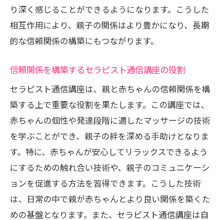
り深く感じることができるようになります。こうした
実践的なスキルを身につけるための時間
相互作用により、親子の関係はより豊かになり、長期
の使い方
的な信頼関係の構築にもつながります。
仕事と育児を両立するための学習提案
育児経験を生かした学びの進め方
信頼関係を構築するセラピスト通信講座の役割
柔軟な学習スタイルでベビーマッサージを習
セラピスト通信講座は、親と赤ちゃんの信頼関係を構
得しよう
築する上で重要な役割を果たします。この講座では、
自分のペースで学べる効率的な学習方法
赤ちゃんの個性や発達段階に適したマッサージの技術
ベビーマッサージのスキルアップに必要
を学ぶことができ、親子の絆を深める手助けとなりま
なステップ
す。特に、赤ちゃんが安心してリラックスできるよう
オンライン学習のメリットと活用例
にするための触れ合い技術や、親子のコミュニケーシ
通信講座だからこそできる柔軟な学び方
ョンを促進する方法を習得できます。こうした技術
は、日常の中で親が赤ちゃんとより良い関係を築くた
家庭で実践できるベビーマッサージ技術
めの基盤となります。また、セラピスト通信講座は自
学習を続けるためのモチベーション維持