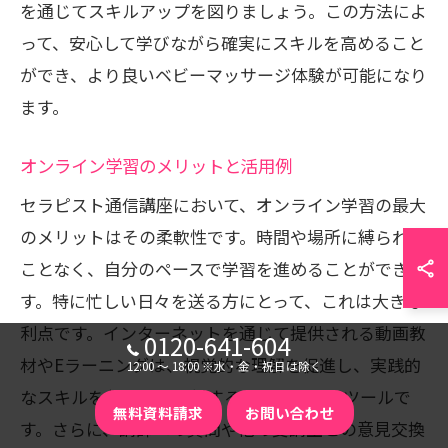
を通じてスキルアップを図りましょう。この方法によ
って、安心して学びながら確実にスキルを高めること
ができ、より良いベビーマッサージ体験が可能になり
ます。
オンライン学習のメリットと活用例
セラピスト通信講座において、オンライン学習の最大
のメリットはその柔軟性です。時間や場所に縛られる
ことなく、自分のペースで学習を進めることができま
す。特に忙しい日々を送る方にとって、これは大きな
利点です。インターネットを通じて提供される動画教
0120-641-604
材やEラーニングは、視覚的な理解を促進し、実践的
12:00 〜 18:00 ※水・金・祝日は除く
なスキルを効果的に習得するための強力なツールで
無料資料請求
お問い合わせ
す。さらに、講師への質問や他の受講生との意見交換