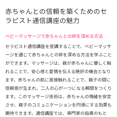
セラピスト通信講座が家庭に与える影響
赤ちゃんとの信頼を築くためのセ
子育て中でも安心して学べるセラピスト通信
ラピスト通信講座の魅力
講座
忙しいママでも安心の学習環境
ベビーマッサージで赤ちゃんとの絆を深める方法
育児との両立が可能なセラピスト通信講
セラピスト通信講座を受講することで、ベビーマッサ
座
ージを通じて赤ちゃんとの絆を深める方法を学ぶこと
柔軟な学習スケジュールの立て方
ができます。マッサージは、親が赤ちゃんに優しく触
オンラインフォーラムの活用法
れることで、安心感と愛情を伝える絶好の機会となり
セラピスト通信講座の受講体験談
ます。赤ちゃんの肌に直接触れることで、親子の間に
子育てをサポートする学びの場
信頼感が生まれ、二人の心が一つになる瞬間をつくり
ベビーマッサージの基礎を専門家から学ぶ方
ます。このマッサージ技術は、赤ちゃんの情緒を安定
法
させ、親子のコミュニケーションを円滑にする効果も
初めての方でも安心のベビーマッサージ
期待できます。通信講座では、専門家の指導のもと