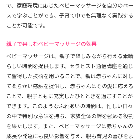
基本技術
で、家庭環境に応じたベビーマッサージを自分のペー
スで学ぶことができ、子育て中でも無理なく実践する
専門家の指導による正しい技術の習得
ことが可能です。
実践的なスキルを身につけるための練習
法
親子で楽しむベビーマッサージの効果
ビデオレッスンで学ぶベビーマッサージ
ベビーマッサージは、親子で楽しみながら行える素晴
育児に活かせる具体的な技術の紹介
らしい時間を提供します。セラピスト通信講座を通じ
専門家に質問できる安心の環境
て習得した技術を用いることで、親は赤ちゃんに対し
忙しいママにおすすめセラピスト通信講座で
て柔らかい感触を提供し、赤ちゃんはその愛に応える
スキルアップ
ことで、親子ともに充実したひとときを過ごすことが
効率的に学べるベビーマッサージの秘訣
できます。このようなふれあいの時間は、忙しい日々
育児と両立しやすい学習スタイル
の中で特別な意味を持ち、家族全体の絆を強める役割
を果たします。また、ベビーマッサージは赤ちゃんの
スキルアップに役立つセラピスト通信講
成長や発達にも良い影響を与え、親も育児の喜びをよ
座の活用法