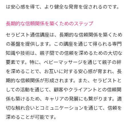
は安心感を得て、より健全な発育を促されるのです。
専門家の指導で安心ベビーマッサージを学ぶ
魅力的な方法
長期的な信頼関係を築くためのステップ
講師の経験を生かした実践的指導
セラピスト通信講座は、長期的な信頼関係を築くため
専門家のフィードバックが受けられる環
の基盤を提供します。この講座を通じて得られる専門
境
知識や技術は、親子間での信頼を深めるための大切な
安心して学べるサポート体制
要素です。特に、ベビーマッサージを通じて親子の絆
赤ちゃんの健やかな成長をサポートする
を深めることで、お互いに対する安心感が育まれ、長
方法
期的な信頼関係が形成されます。また、セラピストと
信頼できる技術の習得がもたらす効果
しての活動を通じて、顧客やクライアントとの信頼関
親身な指導で育児を支える専門家の役割
係も築けるため、キャリアの発展にも繋がります。適
セラピスト通信講座が育児に役立つ理由とそ
切な触れ合いとコミュニケーションを通じて、信頼を
の効果
深めることが可能です。
育児の質を向上させるベビーマッサージ