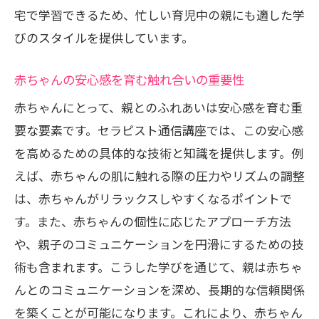
宅で学習できるため、忙しい育児中の親にも適した学
法
びのスタイルを提供しています。
セラピスト通信講座で得られるベビーマッサ
ージのメリット
赤ちゃんの安心感を育む触れ合いの重要性
赤ちゃんの成長を促すベビーマッサージ
赤ちゃんにとって、親とのふれあいは安心感を育む重
の効果
要な要素です。セラピスト通信講座では、この安心感
親子の絆を深めるマッサージの魅力
を高めるための具体的な技術と知識を提供します。例
健康増進に役立つベビーマッサージの技
えば、赤ちゃんの肌に触れる際の圧力やリズムの調整
術
は、赤ちゃんがリラックスしやすくなるポイントで
育児ストレスを軽減するリラクゼーショ
す。また、赤ちゃんの個性に応じたアプローチ方法
ン効果
や、親子のコミュニケーションを円滑にするための技
家庭で簡単にできるケアの方法
術も含まれます。こうした学びを通じて、親は赤ちゃ
んとのコミュニケーションを深め、長期的な信頼関係
セラピスト通信講座で学ぶマッサージの
を築くことが可能になります。これにより、赤ちゃん
応用技術