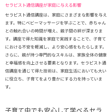
セラピスト通信講座が家庭に与える影響
の実践
セラピスト通信講座は、家庭にさまざまな影響を与え
セラピスト通信講座で得られる具体的な
ます。特にベビーマッサージを学ぶことで、赤ちゃん
育児支援
との触れ合いの時間が増え、親子間の絆が深まりま
他のママたちの成功体験を学ぶ方法
す。講座で得た知識を家庭で実践することで、子育て
育児の現場で活かせるスキルの活用法
における不安を軽減し、より安心感をもたらします。
安心して育児に専念できる環境作り
さらに、親が持つ専門的なスキルは、家族全体の健康
育児の悩みを解決するためのアプローチ
と幸福感を向上させる要素となります。セラピスト通
信講座を通じて得た技術は、家庭生活においても大い
に役立ち、子育てをより豊かにする力を持っていま
す。
子育て中でも安心して学べるセラ