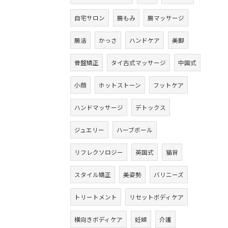
自宅サロン
腸もみ
腸マッサージ
腸活
かっさ
ハンドケア
美脚
骨盤矯正
タイ古式マッサージ
中国式
小顔
ホットストーン
フットケア
ハンドマッサージ
デトックス
ジュエリー
ハーブボール
リフレクソロジー
英国式
猫背
スタイル矯正
美姿勢
バリニーズ
トリートメント
リセットボディケア
横向きボディケア
妊婦
介護