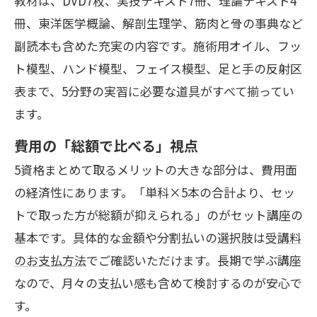
教材は、DVD7枚、実技テキスト7冊、理論テキスト4
冊、東洋医学概論、解剖生理学、筋肉と骨の事典など
副読本も含めた充実の内容です。施術用オイル、フッ
ト模型、ハンド模型、フェイス模型、足と手の反射区
表まで、5分野の実習に必要な道具がすべて揃ってい
ます。
費用の「総額で比べる」視点
5資格まとめて取るメリットの大きな部分は、費用面
の経済性にあります。「単科×5本の合計より、セッ
トで取った方が総額が抑えられる」のがセット講座の
基本です。具体的な金額や分割払いの選択肢は
受講料
のお支払方法
でご確認いただけます。長期で学ぶ講座
なので、月々の支払い感も含めて検討するのが安心で
す。