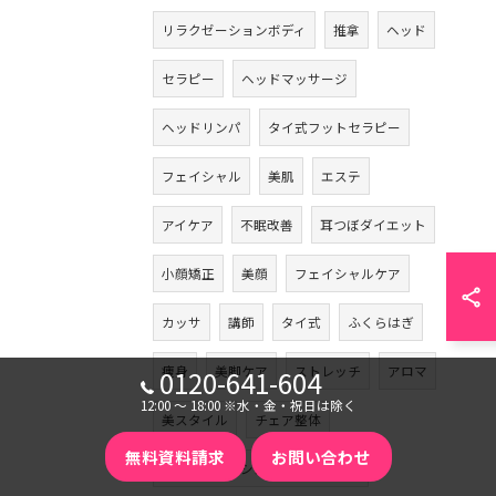
リラクゼーションボディ
推拿
ヘッド
セラピー
ヘッドマッサージ
ヘッドリンパ
タイ式フットセラピー
フェイシャル
美肌
エステ
アイケア
不眠改善
耳つぼダイエット
小顔矯正
美顔
フェイシャルケア
カッサ
講師
タイ式
ふくらはぎ
痩身
美脚ケア
ストレッチ
アロマ
0120-641-604
12:00 〜 18:00 ※水・金・祝日は除く
美スタイル
チェア整体
無料資料請求
お問い合わせ
スウェディッシュトリートメント