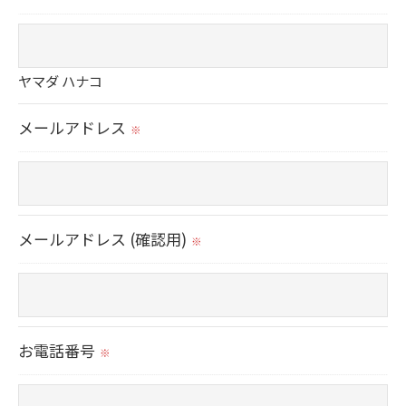
当社では、利用目的の達成に必要な範囲におい
て、個人情報を外部に委託する場合があります。
これらの委託先に対しては個人情報保護契約等の
ヤマダ ハナコ
措置をとり、適切な監督を行います。
メールアドレス
※
＜個人情報の安全管理＞
当社では、個人情報の漏洩等がなされないよう、
適切に安全管理対策を実施します。
メールアドレス (確認用)
※
＜個人情報を与えなかった場合に生じる結果＞
必要な情報を頂けない場合は、それに対応した当
社のサービスをご提供できない場合がございます
ので予めご了承ください。
お電話番号
※