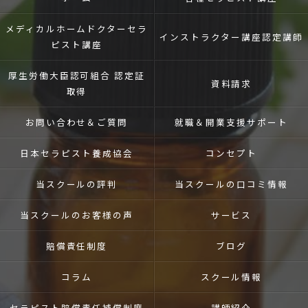
メディカルホームドクター
セラ
インストラクター講座
認定講師
ピスト講座
厚生労働大臣認可組合 認定証
資料請求
取得
お問い合わせ＆ご質問
就職＆開業支援
サポート
日本セラピスト養成協会
コンセプト
当スクールの評判
当スクールの口コミ情報
当スクールのお客様の声
サービス
賠償責任制度
ブログ
コラム
スクール情報
セラピスト賠償責任補償制度
講師紹介