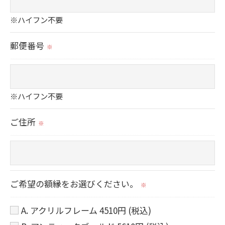
＜個人情報の開示･訂正・削除･利用停止の手続に
ついて＞
※ハイフン不要
当社では、お客様の個人情報の開示･訂正･削除・
郵便番号
利用停止の手続を定めさせて頂いております。
※
ご本人である事を確認のうえ、対応させて頂きま
す。
※ハイフン不要
個人情報の開示･訂正･削除・利用停止の具体的手
続きにつきましては、お電話でお問合せ下さい。
ご住所
※
ご希望の額縁をお選びください。
※
A. アクリルフレーム 4510円 (税込)