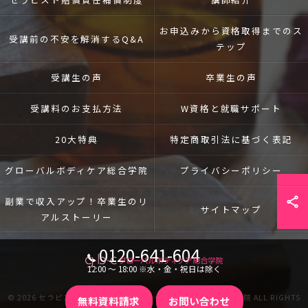
お申込みから資格取得までのス
受講前の不安を解消するQ&A
テップ
受講生の声
卒業生の声
受講料のお支払方法
W資格と就職サポート
20大特典
特定商取引法に基づく表記
グローバルボディケア総合学院
プライバシーポリシー
副業で収入アップ！卒業生のリ
サイトマップ
アルストーリー
0120-641-604
12:00 〜 18:00 ※水・金・祝日は除く
© 2026 セラピストの通信講座ならグローバルボディケア総合学院 ALL RIGHTS
無料資料請求
お問い合わせ