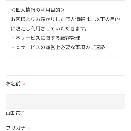
＜個人情報の利用目的＞
お客様よりお預かりした個人情報は、以下の目的
に限定し利用させていただきます。
・本サービスに関する顧客管理
・本サービスの運営上必要な事項のご連絡
＜個人情報の提供について＞
当社ではお客様の同意を得た場合または法令に定
お名前
められた場合を除き、
※
取得した個人情報を第三者に提供することはいた
しません。
山田 花子
＜個人情報の委託について＞
フリガナ
※