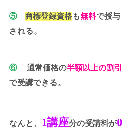
⑤
商標登録資格
も
無料
で授与
される。
⑥
通常価格の
半額以上の割引
で受講できる。
1講座
0
なんと、
分の受講料が