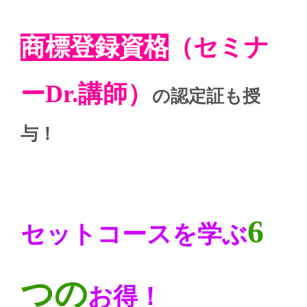
商標登録資格
（セミナ
ーDr.講師）
の認定証も授
与！
6
セットコースを学ぶ
つの
お得！