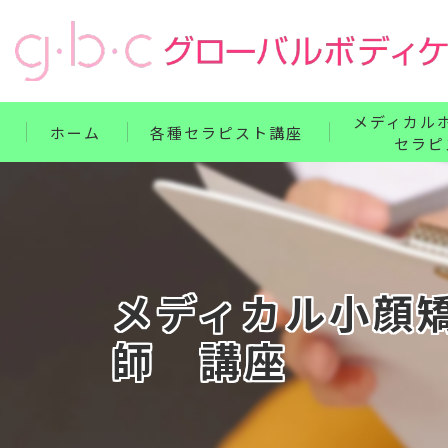
メディカル
ホーム
各種セラピスト講座
セラピ
リンパ・ボディケア整体コース
単科講座
フェイス・ヘッド・耳つぼコース
セット講座
ハンドコース
ホームドクター
メディカル小顔
フットコース
師 講座
ベビー・腸もみコース
セット講座