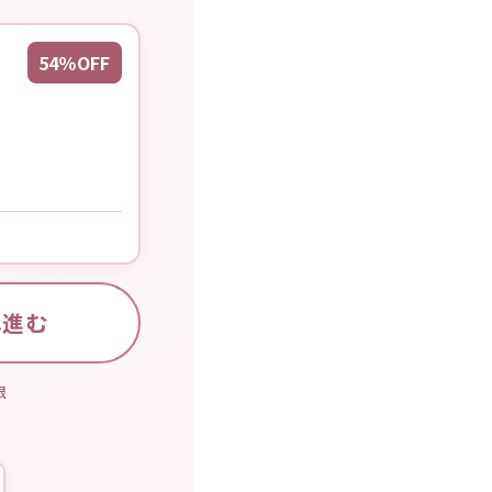
54％OFF
へ進む
限