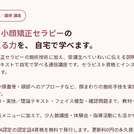
／講師 講座
ル小顔矯正セラピー
の
える力
を、
自宅で学べます。
矯正セラピーの施術技術に加え、受講生へていねいに伝える説
テキストで自宅で学べる通信講座です。セラピスト資格とイン
す。
や頭蓋骨・頸部へのアプローチなど、顔まわりの施術手技を実
す。
VD・実技／理論テキスト・フェイス模型・確認問題まで、教材
術メニューに加えて、少人数講座・体験会・指導活動にも活か
TSA認定の認定証4資格を無料で発行します。
更新料0円の永久資