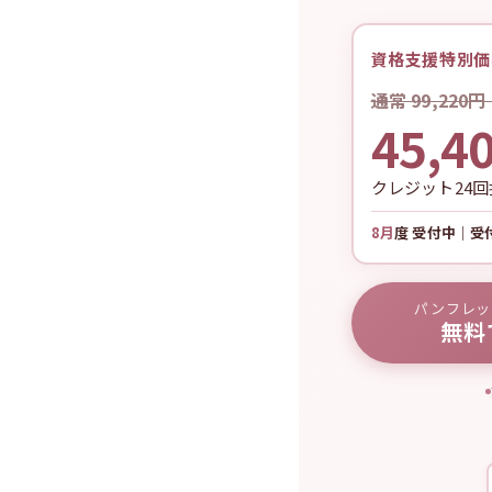
資格支援特別価
通常 99,220
45,4
クレジット24
8月
度 受付中｜
パンフレッ
無料