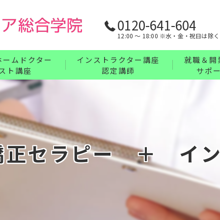
0120-641-604
12:00 〜 18:00 ※水・金・祝日は除く
ホームドクター
インストラクター講座
就職＆開
スト講座
認定講師
サポ
リンパ・ボディケア・整体・腸もみインストラ
業界最強の
フェイス・ヘッド・耳つぼインストラクターコ
充実の教育
講座について
ハンドインストラクターコース
矯正セラピー ＋ イン
フットインストラクターコース
まとめてお得なインストラクターセットコース
インストラクター講座について