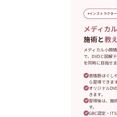
インストラクター
メディカ
施術と
教
メディカル小顔
で、DVDと図解
を同時に目指せま
表情筋ほぐし
ら習得できま
オリジナルD
きます。
習得後は、施
す。
GBC認定・I