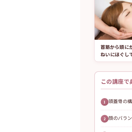
首筋から頭に
ねいにほぐし
この講座で
頭蓋骨の
1
顔のバラ
2