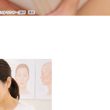
W資格と就職サポート
ンストラクター/講師 講座
充実の教育プログラム
就職&開業サポート
20大特典
【通学同等型】カリキュラム
特定商取引法に基づく表記