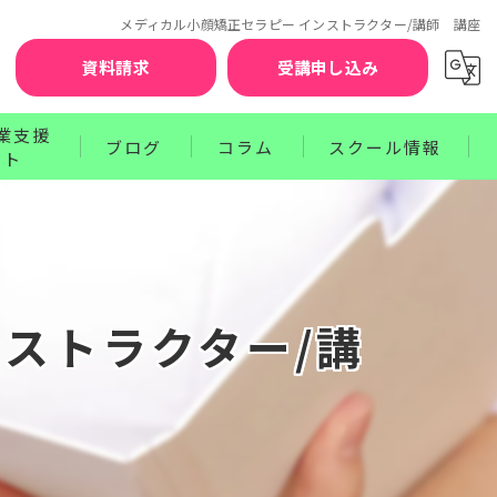
メディカル小顔矯正セラピー インストラクター/講師 講座
資料請求
受講申し込み
業支援
ブログ
コラム
スクール情報
ート
お知らせ
セラピスト賠償責任補償制度
クターコース
サポート
ワンポイントレッスン
講師紹介
ース
プログラム
受講前の不安を解消するQ&A
ストラクター/講
お申込みから資格取得までのステップ
受講生の声
卒業生の声
受講料のお支払方法