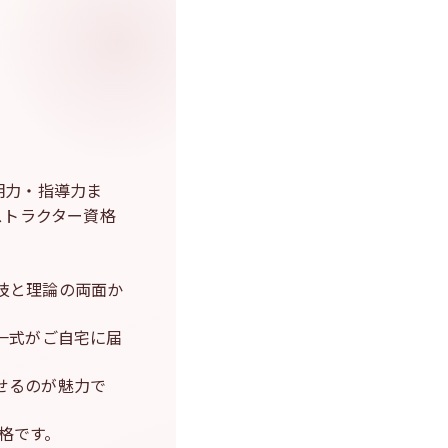
明力・指導力ま
ストラクター資格
技と理論の両面か
一式がご自宅に届
せるのが魅力で
格です。