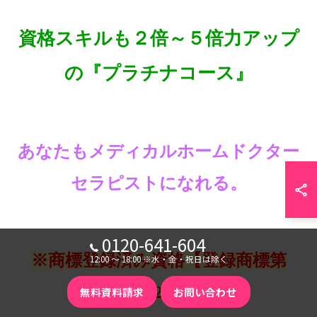
資格スキルも２倍～５倍力アップ
の『プラチナコース』
あなたもメディカルホームドクター
セラピストになれる。
0120-641-604
※商標登録済み資格【登録商標第
12:00 〜 18:00 ※水・金・祝日は除く
6290525号】
無料資料請求
お問い合わせ