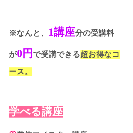
1講座
※なんと、
分の受講料
0円
が
で受講できる
超お得なコ
ース。
学べる講座