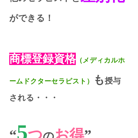
ができる！
商標登録資格
（メディカルホ
も
授与
ームドクターセラピスト）
される・・・
5
“
つ
お得
”
の