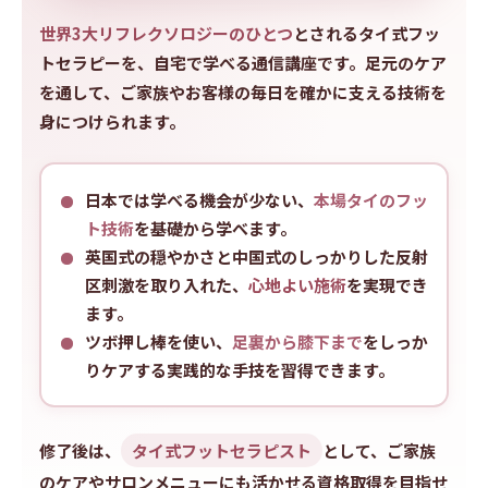
世界3大リフレクソロジーのひとつ
とされるタイ式フッ
トセラピーを、自宅で学べる通信講座です。足元のケア
を通して、ご家族やお客様の毎日を確かに支える技術を
身につけられます。
日本では学べる機会が少ない、
本場タイのフッ
ト技術
を基礎から学べます。
英国式の穏やかさと中国式のしっかりした反射
区刺激を取り入れた、
心地よい施術
を実現でき
ます。
ツボ押し棒を使い、
足裏から膝下まで
をしっか
りケアする実践的な手技を習得できます。
修了後は、
タイ式フットセラピスト
として、ご家族
のケアやサロンメニューにも活かせる資格取得を目指せ