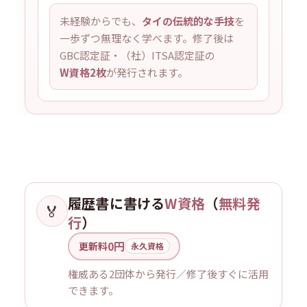
未経験からでも、
タイの伝統的な手技
を
一歩ずつ無理なく学べます。修了後は
GBC認定証・（社）ITSA認定証の
W資格2枚
が発行されます。
履歴書に書ける
W資格
（
無料発
🏅
行
）
0円
更新料
永久資格
権威ある2団体から発行／修了後すぐに活用
できます。