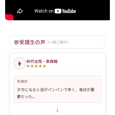
💬
受講生の声
（一部ご紹介）
40代女性・事務職
👩
★
★
★
★
★
受講前
夕方になると足がパンパンで辛く、毎日が憂
鬱だった。
↓