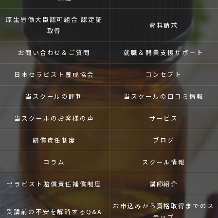
厚生労働大臣認可組合 認定証
資料請求
取得
お問い合わせ＆ご質問
就職＆開業支援
サポート
日本セラピスト養成協会
コンセプト
当スクールの評判
当スクールの口コミ情報
当スクールのお客様の声
サービス
賠償責任制度
ブログ
コラム
スクール情報
セラピスト賠償責任補償制度
講師紹介
お申込みから資格取得までのス
受講前の不安を解消するQ&A
テップ