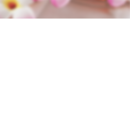
W資格と就職サポート
充実の教育プログラム
就職&開業サポート
20大特典
【通学同等型】カリキュラム
特定商取引法に基づく表記