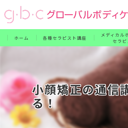
メディカル
ホーム
各種セラピスト講座
セラピ
リンパ・ボディケア整体コース
単科講座
フェイス・ヘッド・耳つぼコース
セット講座
ハンドコース
ホームドクター
小顔矯正の通信
フットコース
る！
ベビー・腸もみコース
セット講座