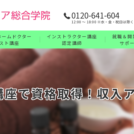
0120-641-604
12:00 〜 18:00 ※水・金・祝日は除く
ホームドクター
インストラクター講座
就職＆開
スト講座
認定講師
サポ
リンパ・ボディケア・整体・腸もみインストラ
業界最強の
フェイス・ヘッド・耳つぼインストラクターコ
充実の教育
講座について
ハンドインストラクターコース
講座で資格取得！収入
フットインストラクターコース
まとめてお得なインストラクターセットコース
インストラクター講座について