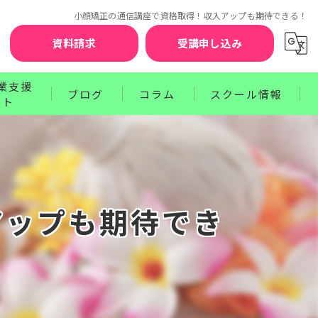
小顔矯正の通信講座で資格取得！収入アップも期待できる！
資料請求
受講申し込み
業支援
ブログ
コラム
スクール情報
ート
お知らせ
セラピスト賠償責任補償制度
クターコース
サポート
ワンポイントレッスン
講師紹介
ース
プログラム
受講前の不安を解消するQ&A
アップも期待でき
お申込みから資格取得までのステップ
受講生の声
卒業生の声
受講料のお支払方法